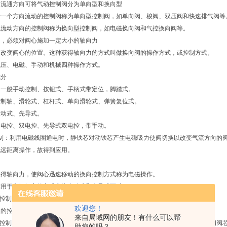
的流通方向可将气动控制阀分为单向型和换向型
沿一个方向流动的控制阀称为单向型控制阀，如单向阀、梭阀、双压阀和快速排气阀等
流流动方向的控制阀称为换向型控制阀，如电磁换向阀和气控换向阀等。
向，必须对阀心施加一定大小的轴向力
动改变阀心的位置。这种获得轴向力的方式叫做换向阀的操作方式，或控制方式。
气压、电磁、手动和机械四种操作方式。
式分
、一般手动控制、按钮式、手柄式带定位，脚踏式。
控制轴、滑轮式、杠杆式、单向滑轮式、弹簧复位式。
直动式、先导式。
单电控、双电控、先导式双电控，带手动。
控制：利用电磁线圈通电时，静铁芯对动铁芯产生电磁吸力使阀切换以改变气流方向的
现远距离操作，故得到应用。
获得轴向力，使阀心迅速移动的换向控制方式称为电磁操作。
作用于主阀阀心的方式分为直动式和先导式两种。
磁控制是用电磁铁产生的电磁力直接推动阀心来实现换向的一种电磁控制阀。
欢迎您！
位的控制方式可分为单电控和双电控。
来自局域网的朋友！有什么可以帮
磁控制是指由先导式电磁阀(一般为直动式电磁控制换向阀)输出的气压力来操纵主阀阀
助您的吗？