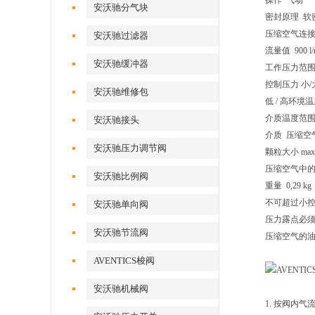
操作 气动
安沃驰分气块
密封原理 软
压缩空气连接 符
安沃驰过滤器
流量值 900 l/
安沃驰缓冲器
工作压力范围 -0,9
控制压力 小/大 3,
安沃驰维修包
低 / 高环境温度 -
介质温度范围 -15
安沃驰接头
介质 压缩空
安沃驰压力调节阀
颗粒大小 max.
压缩空气中的含油量
安沃驰比例阀
重量 0,29 kg
不可超过小
安沃驰单向阀
压力露点必须至
安沃驰节流阀
压缩空气的
AVENTICS梭阀
安沃驰机械阀
1. 按阀内