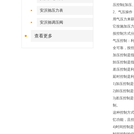
压控制(加压
安沃驰压力表
2、气压操作
用气压力来
安沃驰调压阀
它按施加压
按控制方式
查看更多
气压控制：
全可靠，按
加压控制是
卸压控制是
差压控制是
延时控制是
1)加压控制
2)卸压控制
3)差压控制
制。
这种控制方
忆功能，且
4)时间控制