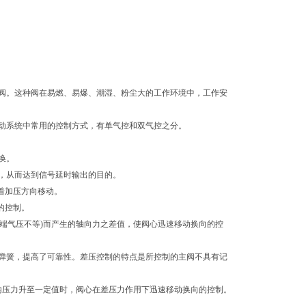
阀。这种阀在易燃、易爆、潮湿、粉尘大的工作环境中，工作安
动系统中常用的控制方式，有单气控和双气控之分。
换。
，从而达到信号延时输出的目的。
着加压方向移动。
的控制。
两端气压不等)而产生的轴向力之差值，使阀心迅速移动换向的控
弹簧，提高了可靠性。差压控制的特点是所控制的主阀不具有记
容内压力升至一定值时，阀心在差压力作用下迅速移动换向的控制。