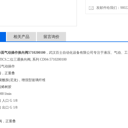
发邮件给我们：9802274
相关产品
留言询价
单面气动操作换向阀5710200100
，武汉百士自动化设备有限公司专注于液压、气动、工
ICS二位三通换向阀, 系列 CD04-5710200100
面气动操作
阀，正重叠
,聚酰胺(尼龙)，增强型玻璃纤维
丙烯树胶
0 l/min
人口 G 1/8
出口 G 1/8
阀，正重叠