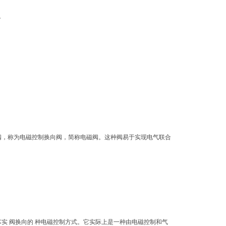
。
阀，称为电磁控制换向阀，简称电磁阀。这种阀易于实现电气联合
芯实 阀换向的 种电磁控制方式。它实际上是一种由电磁控制和气