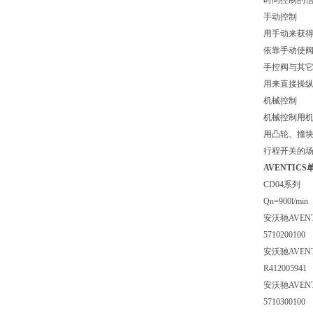
时间控制的
手动控制
用手动来获
依靠手动使
手控阀与其
用来直接操
机械控制
机械控制用
用凸轮、撞
行程开关的
AVENTICS
CD04系列
Qn=900l/min
安沃驰AVEN
5710200100
安沃驰AVEN
R412005941
安沃驰AVEN
5710300100