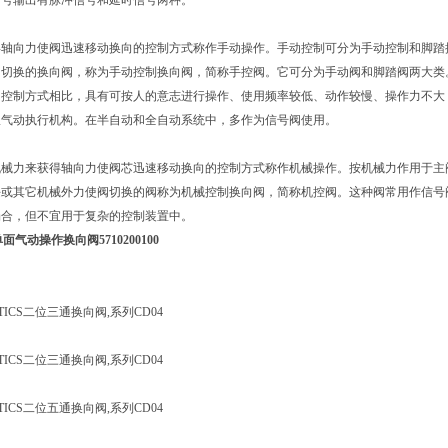
信号输出有脉冲信号和延时信号两种。
得轴向力使阀迅速移动换向的控制方式称作手动操作。手动控制可分为手动控制和脚踏
阀切换的换向阀，称为手动控制换向阀，简称手控阀。它可分为手动阀和脚踏阀两大类
它控制方式相比，具有可按人的意志进行操作、使用频率较低、动作较慢、操作力不大
纵气动执行机构。在半自动和全自动系统中，多作为信号阀使用。
机械力来获得轴向力使阀芯迅速移动换向的控制方式称作机械操作。按机械力作用于主
块或其它机械外力使阀切换的阀称为机械控制换向阀，简称机控阀。这种阀常用作信号
场合，但不宜用于复杂的控制装置中。
单面气动操作换向阀5710200100
TICS二位三通换向阀,系列CD04
TICS二位三通换向阀,系列CD04
TICS二位五通换向阀,系列CD04