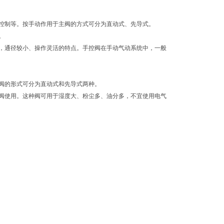
控制等。按手动作用于主阀的方式可分为直动式、先导式。
。
，通径较小、操作灵活的特点。手控阀在手动气动系统中，一般
阀的形式可分为直动式和先导式两种。
阀使用。这种阀可用于湿度大、粉尘多、油分多，不宜使用电气