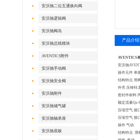
安沃驰二位五通换向阀
安沃驰逻辑阀
安沃驰阀岛
产品介绍
安沃驰总线模块
AVENTICS附件
AVENTICS
安沃驰AVENT
安沃驰手动阀
操作元件 单
结构特点 滑
安沃驰安全阀
外壳 压铸锌
安沃驰附件
密封件材料 
额定流量Qn 90
安沃驰储气罐
压缩空气 接口 
压缩空气 接口 
安沃驰轴承座
操作 气动
安沃驰底板
结构特点 滑