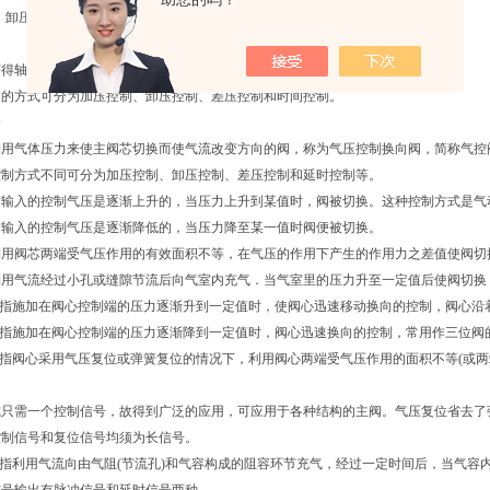
、卸压、差压等)的复合控制，通常称为先导式电磁气控。
获得轴向力使阀心迅速移动换向的操作方式叫做气压操作。
力的方式可分为加压控制、卸压控制、差压控制和时间控制。
分
利用气体压力来使主阀芯切换而使气流改变方向的阀，称为气压控制换向阀，简称气控
控制方式不同可分为加压控制、卸压控制、差压控制和延时控制等。
指输入的控制气压是逐渐上升的，当压力上升到某值时，阀被切换。这种控制方式是气
指输入的控制气压是逐渐降低的，当压力降至某一值时阀便被切换。
利用阀芯两端受气压作用的有效面积不等，在气压的作用下产生的作用力之差值使阀切
利用气流经过小孔或缝隙节流后向气室内充气．当气室里的压力升至一定值后使阀切换
是指施加在阀心控制端的压力逐渐升到一定值时，使阀心迅速移动换向的控制，阀心沿
是指施加在阀心控制端的压力逐渐降到一定值时，阀心迅速换向的控制，常用作三位阀
是指阀心采用气压复位或弹簧复位的情况下，利用阀心两端受气压作用的面积不等(或
式只需一个控制信号，故得到广泛的应用，可应用于各种结构的主阀。气压复位省去了
控制信号和复位信号均须为长信号。
是指利用气流向由气阻(节流孔)和气容构成的阻容环节充气，经过一定时间后，当气