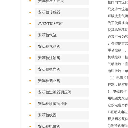
安沃驰压力开关
按阀内气流
只允许气流
安沃驰传感器
可以改变气
为了使阀换
AVENTICS气缸
使其迅速移
安沃驰气缸
通常可分为
2. 按控制方
安沃驰气动阀
手动控制：
机械控制：
安沃驰注油阀
气动控制：
安沃驰换向阀
电磁控制：
（1）电磁
安沃驰截止阀
控制，能实
1、电磁操作
安沃驰过滤器调压阀
用电磁力来
安沃驰喷雾润滑器
它按电磁力
1)直动式电
安沃驰线圈
根据阀芯复
2)先导式电
安沃驰电磁阀