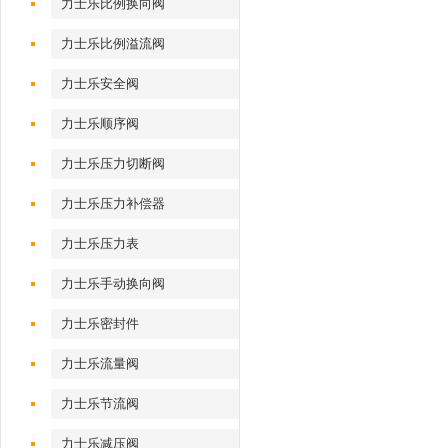
力士乐比例换向阀
力士乐比例溢流阀
力士乐安全阀
力士乐顺序阀
力士乐压力切断阀
力士乐压力补偿器
力士乐压力表
力士乐手动换向阀
力士乐密封件
力士乐流量阀
力士乐节流阀
力士乐减压阀