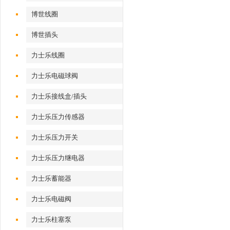
博世线圈
博世插头
力士乐线圈
力士乐电磁球阀
力士乐接线盒/插头
力士乐压力传感器
力士乐压力开关
力士乐压力继电器
力士乐蓄能器
力士乐电磁阀
力士乐柱塞泵