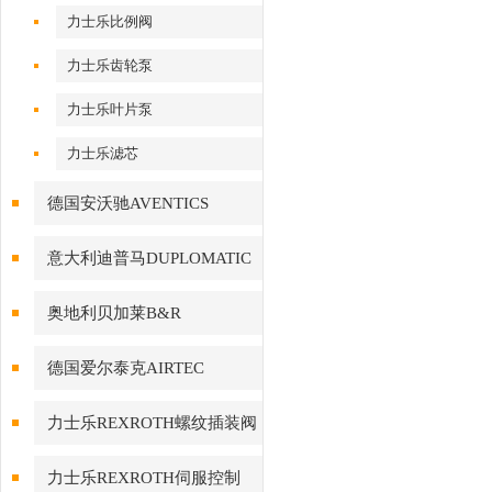
力士乐比例阀
力士乐齿轮泵
力士乐叶片泵
力士乐滤芯
德国安沃驰AVENTICS
意大利迪普马DUPLOMATIC
奥地利贝加莱B&R
德国爱尔泰克AIRTEC
力士乐REXROTH螺纹插装阀
力士乐REXROTH伺服控制