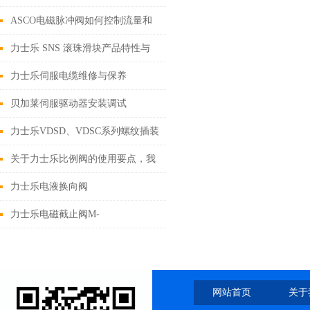
阀技术解析与多行业工程应用案例
ASCO电磁脉冲阀如何控制流量和
压力？
力士乐 SNS 滚珠滑块产品特性与
多行业应用深度解析
力士乐伺服电缆维修与保养
贝加莱伺服驱动器安装调试
力士乐VDSD、VDSC系列螺纹插装
换向阀应用行业与工程案例深度解
关于力士乐比例阀的使用要点，我
析
知道的都在这儿了
力士乐电液换向阀
4WEH10J47/6EG24N9ETK4结构原
力士乐电磁截止阀M-
理
3SED6CK1X/350CG24N9K4型号说
明
网站首页
关于