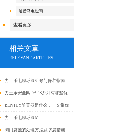
迪普马电磁阀
查看更多
相关文章
RELEVANT ARTICLES
力士乐电磁球阀维修与保养指南
力士乐安全阀DBDS系列有哪些优
点
BENTLY前置器是什么，一文带你
了解！
力士乐电磁球阀M-
3SEW6C37/420MG24N9K4问题排
阀门腐蚀的处理方法及防腐措施