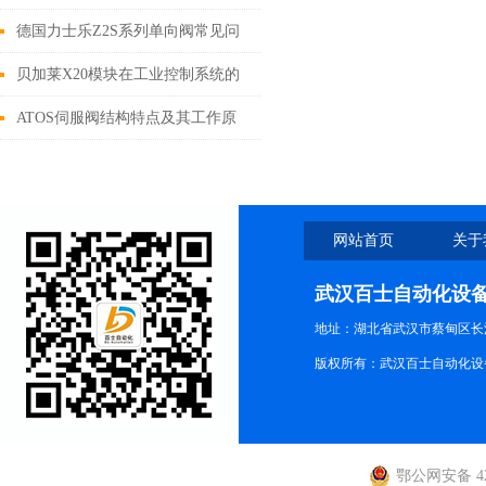
解决方案
德国力士乐Z2S系列单向阀常见问
题以及解决方案
贝加莱X20模块在工业控制系统的
应用案例
ATOS伺服阀结构特点及其工作原
理
网站首页
关于
武汉百士自动化设
地址：湖北省武汉市蔡甸区长江路
版权所有：武汉百士自动化设
鄂公网安备 420