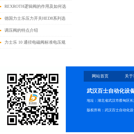
方法介绍
REXROTH逻辑阀的作用及如何选
型
德国力士乐压力开关HED8系列选
购指南
调压阀的特点介绍
力士乐 10 通径电磁阀标准电压规
格及对应行业应用
网站首页
关于
武汉百士自动化设
地址：湖北省武汉市蔡甸区长江路
版权所有：武汉百士自动化设