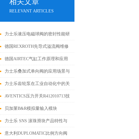
相关文章
RELEVANT ARTICLES
力士乐液压电磁球阀的密封性能研
究
德国REXROTH先导式溢流阀维修
和保养指南
德国AIRTEC气缸工作原理和应用
行业
力士乐叠加式单向阀的应用场景与
技术解析
力士乐齿轮泵在工业自动化中的关
键作用
AVENTICS压力开关R412010713技
术参数
贝加莱B&R模拟量输入模块
X20AI1744技术参数
力士乐 SNS 滚珠滑块产品特性与
多行业应用深度解析
意大利DUPLOMATIC比例方向阀