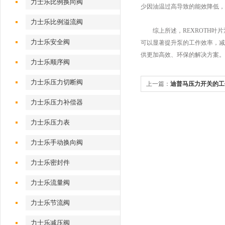
力士乐比例换向阀
少因油温过高导致的能效降低，
力士乐比例溢流阀
综上所述，REXROTH叶片
力士乐安全阀
可以显著提升泵的工作效率，减
供更加高效、环保的解决方案。
力士乐顺序阀
力士乐压力切断阀
上一篇：
迪普马压力开关的工
力士乐压力补偿器
力士乐压力表
力士乐手动换向阀
力士乐密封件
力士乐流量阀
力士乐节流阀
力士乐减压阀