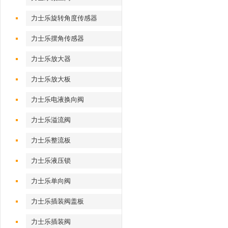
力士乐旋转角度传感器
力士乐摆角传感器
力士乐放大器
力士乐放大板
力士乐电液换向阀
力士乐溢流阀
力士乐整流板
力士乐液压锁
力士乐单向阀
力士乐插装阀盖板
力士乐插装阀