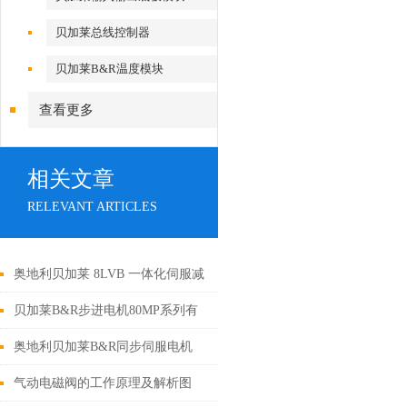
贝加莱总线控制器
贝加莱B&R温度模块
查看更多
相关文章
RELEVANT ARTICLES
奥地利贝加莱 8LVB 一体化伺服减
速电机技术解析与多行业工程应用
贝加莱B&R步进电机80MP系列有
案例
哪些优势
奥地利贝加莱B&R同步伺服电机
8LSA系列工作原理
气动电磁阀的工作原理及解析图