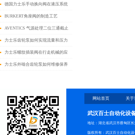
德国力士乐手动换向阀在液压系统
的工作原理
BURKERT角座阀的制造工艺
AVENTICS 气源处理二位三通截止
阀与换向阀功能、原理及应用解析
力士乐齿轮泵如何实现流量和压力
的调节？
力士乐螺纹插装阀在行走机械的应
用
力士乐外啮合齿轮泵如何维修保养
网站首页
关于
武汉百士自动化设
地址：湖北省武汉市蔡甸区长江路
版权所有：武汉百士自动化设