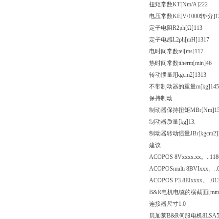
扭矩常数KT[Nm/A]222
电压常数KE[V/1000转/分]13
定子电阻R2ph[Ω]113
定子电感L2ph[mH]1317
电时间常数tel[ms]117.
热时间常数ttherm[min]46
转动惯量J[kgcm2]1313
不带制动器的重量m[kg]145
保持制动
制动器保持扭矩MBr[Nm]1
制动器质量[kg]13.
制动器转动惯量JBr[kgcm2]
建议
ACOPOS 8Vxxxx.xx。..
118
ACOPOSmulti 8BVIxxx。..
ACOPOS P3 8EIxxxx。..01
B&R电机电缆的横截面[mm2
连接器尺寸1.0
贝加莱B&R伺服电机8LSA55.S