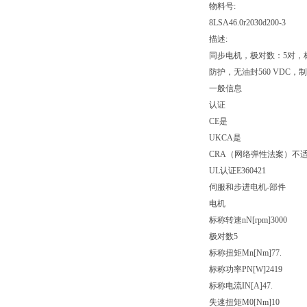
物料号:
8LSA46.0r2030d200-3
描述:
同步电机，极对数：5对，标称
防护，无油封560 VDC，制
一般信息
认证
CE是
UKCA是
CRA（网络弹性法案）不
UL认证E360421
伺服和步进电机-部件
电机
标称转速nN[rpm]3000
极对数5
标称扭矩Mn[Nm]77.
标称功率PN[W]2419
标称电流IN[A]47.
失速扭矩M0[Nm]10