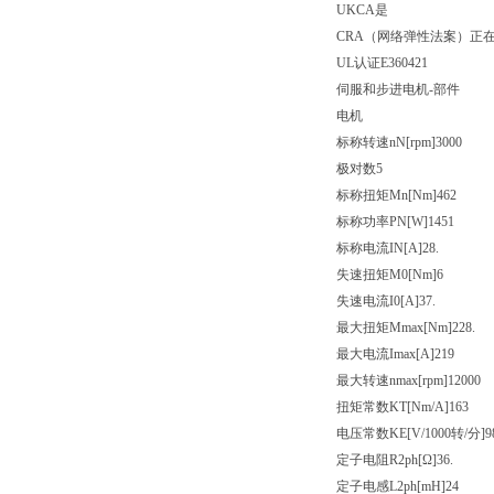
UKCA是
CRA（网络弹性法案）正
UL认证E360421
伺服和步进电机-部件
电机
标称转速nN[rpm]3000
极对数5
标称扭矩Mn[Nm]462
标称功率PN[W]1451
标称电流IN[A]28.
失速扭矩M0[Nm]6
失速电流I0[A]37.
最大扭矩Mmax[Nm]228.
最大电流Imax[A]219
最大转速nmax[rpm]12000
扭矩常数KT[Nm/A]163
电压常数KE[V/1000转/分]9
定子电阻R2ph[Ω]36.
定子电感L2ph[mH]24