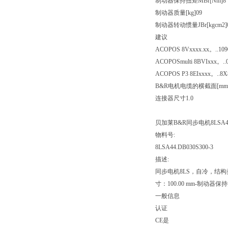
制动器保持扭矩MBr[Nm]8
制动器质量[kg]09
制动器转动惯量JBr[kgcm2]
建议
ACOPOS 8Vxxxx.xx。..
109
ACOPOSmulti 8BVIxxx。..
ACOPOS P3 8EIxxxx。..8
B&R电机电缆的横截面[mm2
连接器尺寸1.0
贝加莱B&R同步电机8LSA44.
物料号:
8LSA44.DB030S300-3
描述:
同步电机8LS，自冷，结构类型A
寸：100.00 mm-制动器保持扭矩
一般信息
认证
CE是