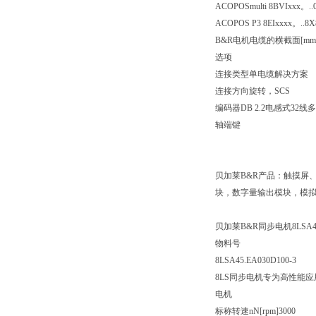
ACOPOSmulti 8BVIxxx。..
ACOPOS P3 8EIxxxx。..8
B&R电机电缆的横截面[mm2]
选项
连接类型单电缆解决方案
连接方向旋转，SCS
编码器DB 2.2电感式32线
轴端键
贝加莱B&R产品：触摸屏
块，数字量输出模块，模拟
贝加莱B&R同步电机8LSA45.
物料号
8LSA45.EA030D100-3
8LS同步电机专为高性能
电机
标称转速nN[rpm]3000