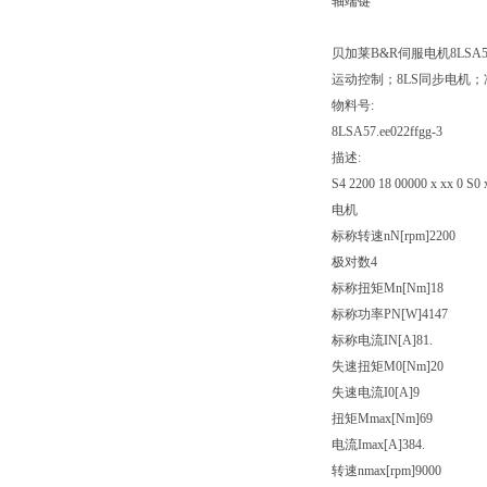
轴端键
贝加莱B&R伺服电机8LSA57.S
运动控制；8LS同步电机；
物料号:
8LSA57.ee022ffgg-3
描述:
S4 2200 18 00000 x xx 0 S0 
电机
标称转速nN[rpm]2200
极对数4
标称扭矩Mn[Nm]18
标称功率PN[W]4147
标称电流IN[A]81.
失速扭矩M0[Nm]20
失速电流I0[A]9
扭矩Mmax[Nm]69
电流Imax[A]384.
转速nmax[rpm]9000