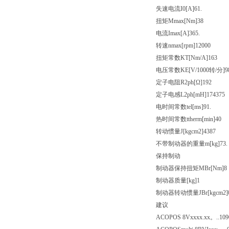
失速电流I0[A]61.
扭矩Mmax[Nm]38
电流Imax[A]365.
转速nmax[rpm]12000
扭矩常数KT[Nm/A]163
电压常数KE[V/1000转/分]9
定子电阻R2ph[Ω]192
定子电感L2ph[mH]174375
电时间常数tel[ms]91.
热时间常数ttherm[min]40
转动惯量J[kgcm2]4387
不带制动器的重量m[kg]73.
保持制动
制动器保持扭矩MBr[Nm]8
制动器质量[kg]1
制动器转动惯量JBr[kgcm2]
建议
ACOPOS 8Vxxxx.xx。..
109