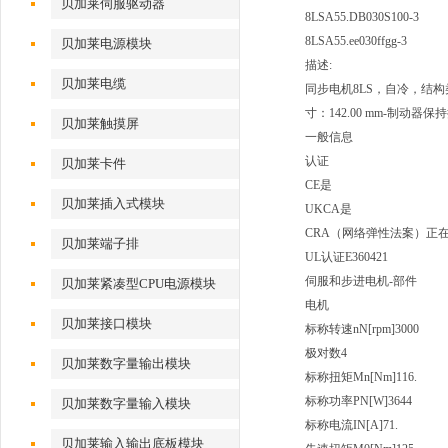
贝加莱伺服驱动器
8LSA55.DB030S100-3
8LSA55.ee030ffgg-3
贝加莱电源模块
描述:
贝加莱电缆
同步电机8LS，自冷，结构类型A
寸：142.00 mm-制动器保持扭矩
贝加莱触摸屏
一般信息
认证
贝加莱卡件
CE是
贝加莱插入式模块
UKCA是
CRA（网络弹性法案）正
贝加莱端子排
UL认证E360421
伺服和步进电机-部件
贝加莱紧凑型CPU电源模块
电机
贝加莱接口模块
标称转速nN[rpm]3000
极对数4
贝加莱数字量输出模块
标称扭矩Mn[Nm]116.
标称功率PN[W]3644
贝加莱数字量输入模块
标称电流IN[A]71.
贝加莱输入输出底板模块