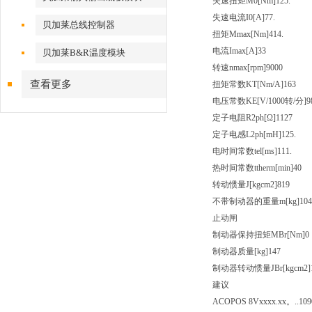
失速扭矩M0[Nm]125.
失速电流I0[A]77.
贝加莱总线控制器
扭矩Mmax[Nm]414.
电流Imax[A]33
贝加莱B&R温度模块
转速nmax[rpm]9000
查看更多
扭矩常数KT[Nm/A]163
电压常数KE[V/1000转/分]9
定子电阻R2ph[Ω]1127
定子电感L2ph[mH]125.
电时间常数tel[ms]111.
热时间常数ttherm[min]40
转动惯量J[kgcm2]819
不带制动器的重量m[kg]104
止动闸
制动器保持扭矩MBr[Nm]0
制动器质量[kg]147
制动器转动惯量JBr[kgcm2]
建议
ACOPOS 8Vxxxx.xx。..
109