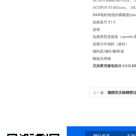
ACOPOSmulti 8BVIxxx。..
ACOPOS P3 8EIxxxx。..8
B&R电机电缆的横截面[mm2
连接器尺寸1.0
选项
连接类型连接器（speedte
连接方向倾斜（旋转）
编码器2极R2解析器
轴端光滑轴
贝加莱伺服电机8LSA55.DB0
上一篇：
德国安沃驰精密过滤器