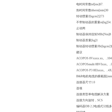
电时间常数tel[ms]67.
热时间常数ttherm[min]30
转动惯量J[kgcm2]273
不带制动器的重量m[kg]54.
止动闸
制动器保持扭矩MBr[Nm]8
制动器质量[kg]1
制动器转动惯量JBr[kgcm2]
建议
ACOPOS 8Vxxxx.xx。..
104
ACOPOSmulti 8BVIxxx。..
ACOPOS P3 8EIxxxx。..4
B&R电机电缆的横截面[mm2
连接器尺寸1.0
选项
连接类型单电缆解决方案
连接方向旋转，SCS
编码器DB 2.2电感式32线