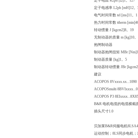
定子电阻 R2ph [Ω]
1。127
定子电感率 L2ph [mH]
12。
电气时间常数 tel [ms]
11。1
热力时间常数 ttherm [min]
4
转动惯量 J [kgcm2]
8。19
无制动器的质量 m [kg]
10。
抱闸制动器
制动器抱闸扭矩 MBr [Nm]
制动器质量 [kg]
1。5
制动器转动惯量 JBr [kgcm2
建议
ACOPOS 8Vxxxx.xx...
1090
ACOPOSmulti 8BVIxxxx...
0
ACOPOS P3 8EIxxxx...
8X8
B&R 电机电缆的电缆横截面积
插头尺寸
1.0
贝加莱B&R伺服电机8LSA46.R
运动控制；8LS同步电机；