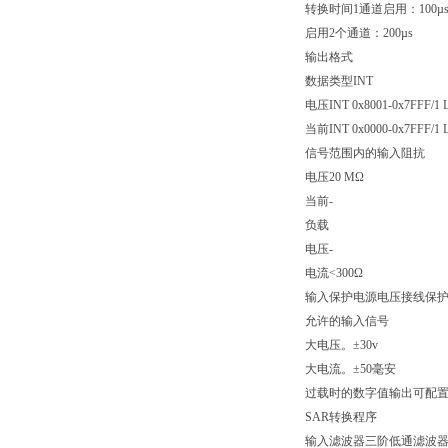
转换时间1通道启用：100µ
启用2个通道：200µs
输出格式
数据类型INT
电压INT 0x8001-0x7FFF/1 
当前INT 0x0000-0x7FFF/1 
信号范围内的输入阻抗
电压20 MΩ
当前-
负载
电压-
电流<300Ω
输入保护电源电压接线保
允许的输入信号
大电压。±30v
大电流。±50毫安
过载时的数字值输出可配
SAR转换程序
输入滤波器三阶低通滤波器/截