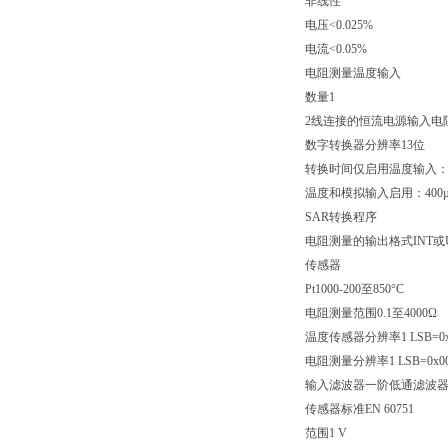
非线性
电压<0.025%
电流<0.05%
电阻测量温度输入
数量1
2线连接的恒流电源输入电
数字转换器分辨率13位
转换时间仅启用温度输入：2
温度和模拟输入启用：400µ
SAR转换程序
电阻测量的输出格式INT或U
传感器
Pt1000-200至850°C
电阻测量范围0.1至4000Ω
温度传感器分辨率1 LSB=0x00
电阻测量分辨率1 LSB=0x000
输入滤波器一阶低通滤波器/
传感器标准EN 60751
范围1 V