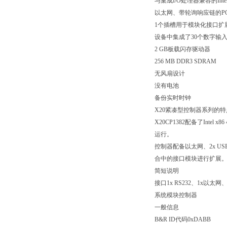
与集成I/O处理器兼容的Intel x
以太网、带轮询响应链的POW
1个插槽用于模块化接口扩
设备中集成了30个数字输入
2 GB板载闪存驱动器
256 MB DDR3 SDRAM
无风扇设计
没有电池
备份实时时钟
X20紧凑型控制器系列的特
X20CP1382配备了Int
运行。
控制器配备以太网、2x U
合中的接口模块进行扩展
简短说明
接口1x RS232、1x以太网、
系统模块控制器
一般信息
B&R ID代码0xDABB