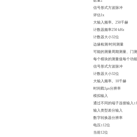
数量2
信号形式方波脉冲
评估1x
大输入频率。250千赫
计数器频率250 kHz
计数器大小32位
边缘检测/时间测量
可能的测量周期测量、门
每个模块的测量值每个功能
信号形式方波脉冲
计数器大小32位
大输入频率。10千赫
时间戳1µs分辨率
模拟输入
通过不同的端子连接输入±10 V
输入类型差分输入
数字转换器分辨率
电压±12位
当前12位