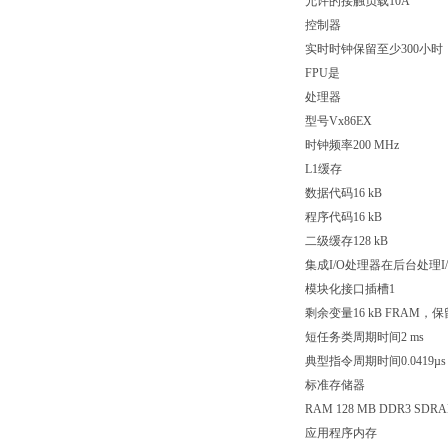
允许的接触负载10A
控制器
实时时钟保留至少300小时，典
FPU是
处理器
型号Vx86EX
时钟频率200 MHz
L1缓存
数据代码16 kB
程序代码16 kB
二级缓存128 kB
集成I/O处理器在后台处理I
模块化接口插槽1
剩余变量16 kB FRAM，保
短任务类周期时间2 ms
典型指令周期时间0.0419µs
标准存储器
RAM 128 MB DDR3 SDR
应用程序内存