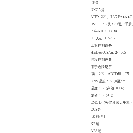
CE是
UKCA是
ATEX 2区，II 3G Ex nA nC 
IP20，Ta（见X20用户手册
09年ATEX 0083X
UL认证E115267
工业控制设备
HazLoc cCSAus 244665
过程控制设备
用于危险场所
I类，2区，ABCD组，T5
DNV温度：B（0至55°C）
湿度：B（高达100%）
振动：B（4 g）
EMC:B（桥梁和露天甲板
CCS是
LR ENV1
KR是
ABS是