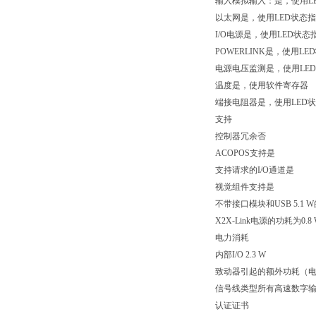
输入模拟输入：是，使用L
以太网是，使用LED状态
I/O电源是，使用LED状态
POWERLINK是，使用L
电源电压监测是，使用LE
温度是，使用软件寄存器
端接电阻器是，使用LED
支持
控制器冗余否
ACOPOS支持是
支持请求的I/O通道是
视觉组件支持是
不带接口模块和USB 5.1 
X2X-Link电源的功耗为0.8
电力消耗
内部I/O 2.3 W
致动器引起的额外功耗（电阻
信号线类型所有高速数字输
认证证书