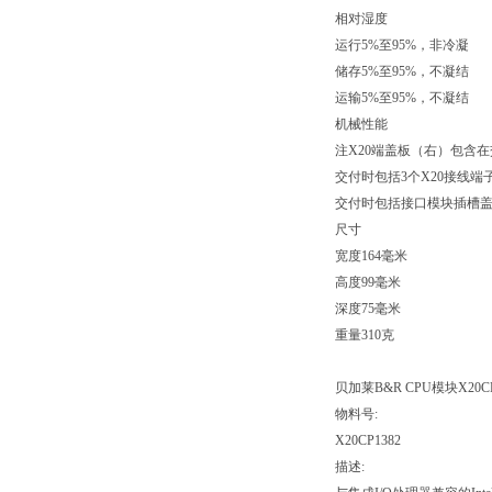
相对湿度
运行5%至95%，非冷凝
储存5%至95%，不凝结
运输5%至95%，不凝结
机械性能
注X20端盖板（右）包含
交付时包括3个X20接线端
交付时包括接口模块插槽
尺寸
宽度164毫米
高度99毫米
深度75毫米
重量310克
贝加莱B&R CPU模块X20CP
物料号:
X20CP1382
描述: