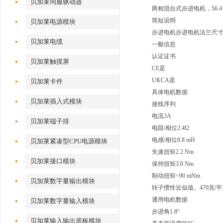
贝加莱伺服驱动器
两相混合式步进电机，56.4 m
简短说明
贝加莱电源模块
步进电机步进电机法兰尺寸56.
贝加莱电缆
一般信息
认证证书
贝加莱触摸屏
CE是
UKCA是
贝加莱卡件
具体电机数据
贝加莱插入式模块
接线序列
电流3A
贝加莱端子排
电阻/相位2.4Ω
电感/相位8.8 mH
贝加莱紧凑型CPU电源模块
失速扭矩2.2 Nm
贝加莱接口模块
保持扭矩3.0 Nm
制动扭矩<90 mNm
贝加莱数字量输出模块
转子惯性近似值。470克/
通用电机数据
贝加莱数字量输入模块
步进角1.8°
贝加莱输入输出底板模块