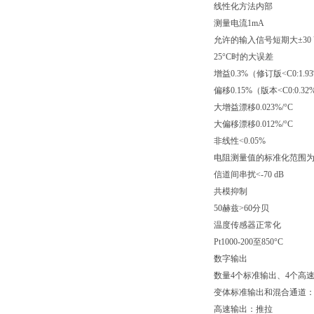
线性化方法内部
测量电流1mA
允许的输入信号短期大±30 
25°C时的大误差
增益0.3%（修订版<C0:1.9
偏移0.15%（版本<C0:0.32
大增益漂移0.023%/°C
大偏移漂移0.012%/°C
非线性<0.05%
电阻测量值的标准化范围为0.1
信道间串扰<-70 dB
共模抑制
50赫兹>60分贝
温度传感器正常化
Pt1000-200至850°C
数字输出
数量4个标准输出、4个高
变体标准输出和混合通道：
高速输出：推拉