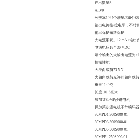
产出数量3
A/B/R
分辨率1024个增量/256个
输出电路推/拉电平，不对
输出保护短路保护
大电流消耗。12 mA+输出
电源电压18至30 VDC
每个输出的大输出电流为±10
机械性能
大径向载荷73.5 N
大轴向载荷允许的轴向载
重量1140克
长度101.5毫米
贝加莱80MP步进电机
贝加莱步进电机不带编码
80MPD1.300S000-01
80MPD3.300S000-01
80MPD5.300S000-01
80MPF1.250S000-01