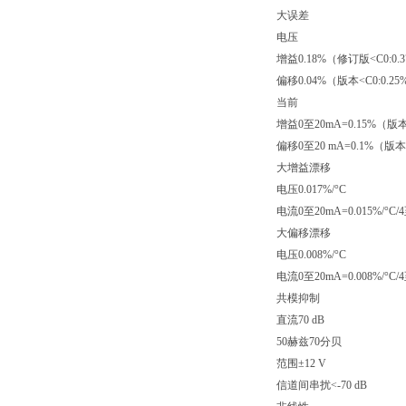
大误差
电压
增益0.18%（修订版<C0:0.
偏移0.04%（版本<C0:0.25
当前
增益0至20mA=0.15%（版本<
偏移0至20 mA=0.1%（版本<C
大增益漂移
电压0.017%/°C
电流0至20mA=0.015%/°C/4
大偏移漂移
电压0.008%/°C
电流0至20mA=0.008%/°C/4
共模抑制
直流70 dB
50赫兹70分贝
范围±12 V
信道间串扰<-70 dB