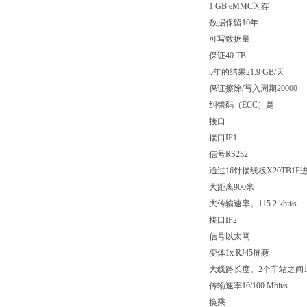
1 GB eMMC闪存
数据保留10年
可写数据量
保证40 TB
5年的结果21.9 GB/天
保证擦除/写入周期20000
纠错码（ECC）是
接口
接口IF1
信号RS232
通过16针接线板X20TB1
大距离900米
大传输速率。115.2 kbit/s
接口IF2
信号以太网
变体1x RJ45屏蔽
大线路长度。2个车站之间1
传输速率10/100 Mbit/s
换乘