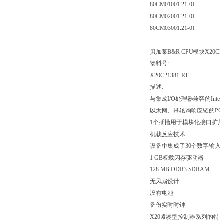
80CM01001.21-01
80CM02001.21-01
80CM03001.21-01
贝加莱B&R CPU模块X20CP1
物料号:
X20CP1381-RT
描述:
与集成I/O处理器兼容的Intel x
以太网、带轮询响应链的POW
1个插槽用于模块化接口扩
机载反应技术
设备中集成了30个数字输入
1 GB板载闪存驱动器
128 MB DDR3 SDRAM
无风扇设计
没有电池
备份实时时钟
X20紧凑型控制器系列的特