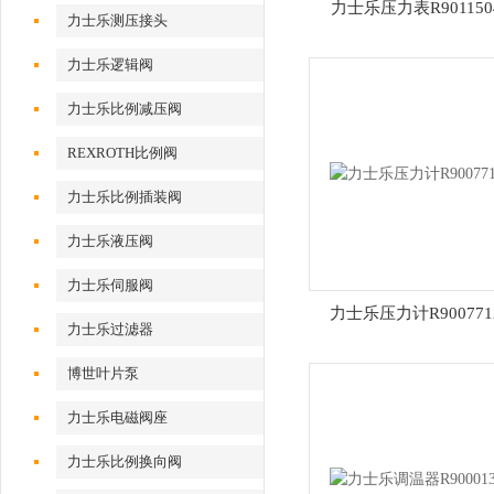
力士乐压力表R901150
力士乐测压接头
力士乐逻辑阀
力士乐比例减压阀
REXROTH比例阀
力士乐比例插装阀
力士乐液压阀
力士乐伺服阀
力士乐压力计R900771
力士乐过滤器
博世叶片泵
力士乐电磁阀座
力士乐比例换向阀