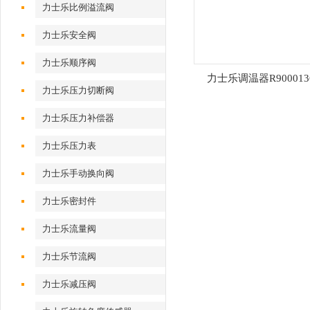
力士乐比例溢流阀
力士乐安全阀
力士乐顺序阀
力士乐调温器R900013
力士乐压力切断阀
力士乐压力补偿器
力士乐压力表
力士乐手动换向阀
力士乐密封件
力士乐流量阀
力士乐节流阀
力士乐减压阀