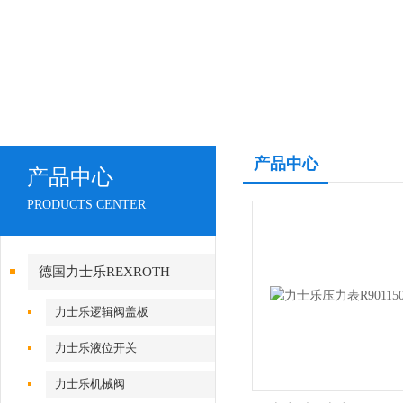
产品中心
产品中心
PRODUCTS CENTER
德国力士乐REXROTH
力士乐逻辑阀盖板
力士乐液位开关
力士乐机械阀