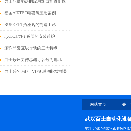
力士乐蓄能器的应用场景和维护保
养要点
德国AIRTEC电磁阀应用案例
BURKERT角座阀的制造工艺
hydac压力传感器的安装维护
滚珠导套直线导轨的三大特点
力士乐压力传感器可以分为哪几
类，你知道吗？
力士乐VDSD、VDSC系列螺纹插装
换向阀应用行业与工程案例深度解
析
网站首页
关于
武汉百士自动化设
地址：湖北省武汉市蔡甸区长江路