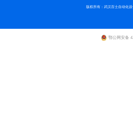
版权所有：武汉百士自动化设
鄂公网安备 420