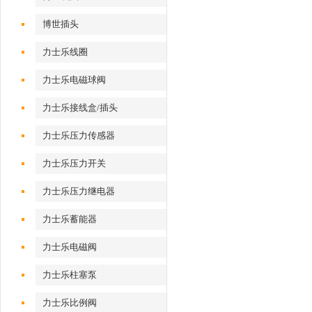
博世插头
力士乐线圈
力士乐电磁球阀
力士乐接线盒/插头
力士乐压力传感器
力士乐压力开关
力士乐压力继电器
力士乐蓄能器
力士乐电磁阀
力士乐柱塞泵
力士乐比例阀