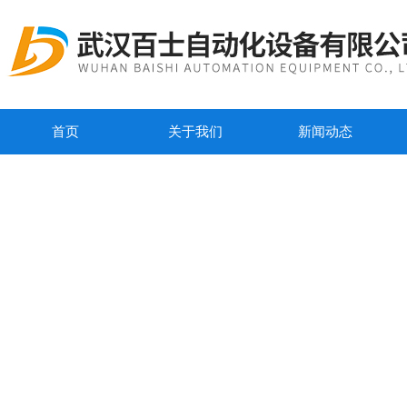
首页
关于我们
新闻动态