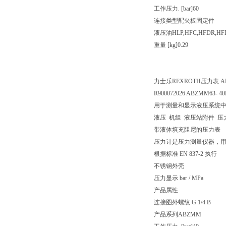
工作压力. [bar]
60
连接类型
配夹板固定件
液压油
HLP,HFC,HFDR,HF
重量 [kg]
0.29
力士乐REXROTH压力表 ABZM
R900072026 ABZMM63- 
用于测量和显示液压系统
液压 机组 液压站附件 压
带液体填充阻尼的压力表
压力计是压力测量仪器，
根据标准 EN 837-2 执行
不锈钢外壳
压力显示 bar / MPa
产品属性
连接图
外螺纹 G 1/4 B
产品系列
ABZMM