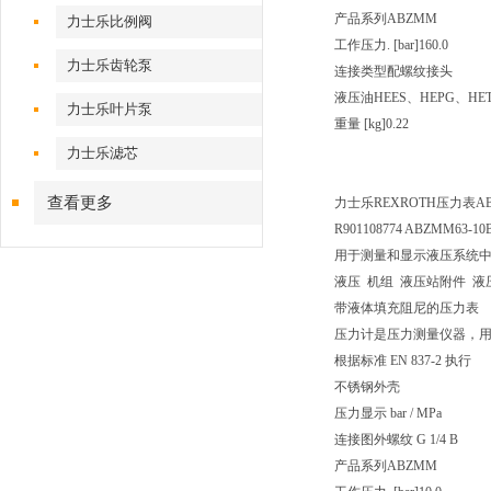
产品系列
ABZMM
力士乐比例阀
工作压力. [bar]
160.0
力士乐齿轮泵
连接类型
配螺纹接头
液压油
HEES、HEPG、HE
力士乐叶片泵
重量 [kg]
0.22
力士乐滤芯
查看更多
力士乐REXROTH压力表ABZMM
R901108774 ABZMM63-10
用于测量和显示液压系统
液压 机组 液压站附件 液
带液体填充阻尼的压力表
压力计是压力测量仪器，
根据标准 EN 837-2 执行
不锈钢外壳
压力显示 bar / MPa
连接图
外螺纹 G 1/4 B
产品系列
ABZMM