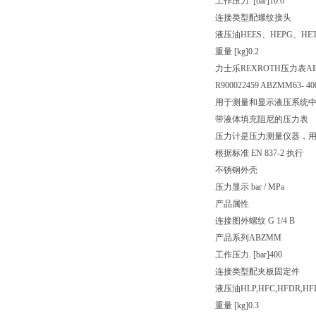
工作压力. [bar]
10.0
连接类型
配螺纹接头
液压油
HEES、HEPG、HE
重量 [kg]
0.2
力士乐REXROTH压力表ABZM
R900022459 ABZMM63- 4
用于测量和显示液压系统
带液体填充阻尼的压力表
压力计是压力测量仪器，
根据标准 EN 837-2 执行
不锈钢外壳
压力显示 bar / MPa
产品属性
连接图
外螺纹 G 1/4 B
产品系列
ABZMM
工作压力. [bar]
400
连接类型
配夹板固定件
液压油
HLP,HFC,HFDR,HF
重量 [kg]
0.3