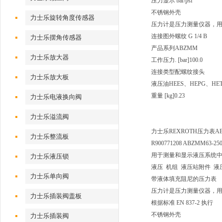
压力显示 bar/psi
不锈钢外壳
力士乐旋转角度传感器
压力计是压力测量仪器，
连接图
外螺纹 G 1/4 B
力士乐摆角传感器
产品系列
ABZMM
力士乐放大器
工作压力. [bar]
100.0
连接类型
配螺纹接头
力士乐放大板
液压油
HEES、HEPG、HE
重量 [kg]
0.23
力士乐电液换向阀
力士乐溢流阀
力士乐REXROTH压力表ABZMM
力士乐整流板
R900771208 ABZMM63-25
用于测量和显示液压系统
力士乐液压锁
液压 机组 液压站附件 液
力士乐单向阀
带液体填充阻尼的压力表
压力计是压力测量仪器，
力士乐插装阀盖板
根据标准 EN 837-2 执行
不锈钢外壳
力士乐插装阀