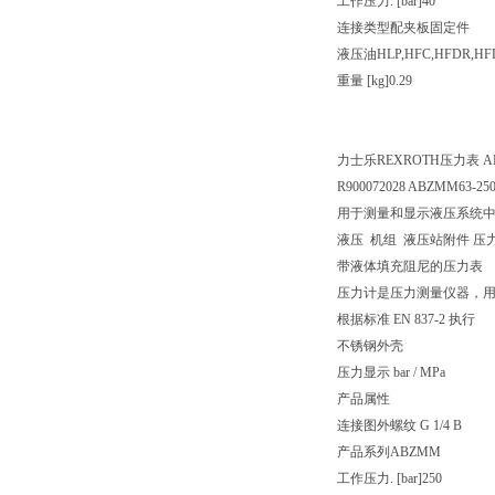
工作压力. [bar]
40
连接类型
配夹板固定件
液压油
HLP,HFC,HFDR,HF
重量 [kg]
0.29
力士乐REXROTH压力表 ABZM
R900072028 ABZMM63-25
用于测量和显示液压系统
液压 机组 液压站附件 压
带液体填充阻尼的压力表
压力计是压力测量仪器，
根据标准 EN 837-2 执行
不锈钢外壳
压力显示 bar / MPa
产品属性
连接图
外螺纹 G 1/4 B
产品系列
ABZMM
工作压力. [bar]
250