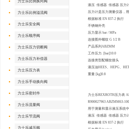
力士乐比例换向阀
液压 传感器 传感器 压力
压力计是压力测量仪器，
力士乐比例溢流阀
根据标准 EN 837-2 执行
力士乐安全阀
不锈钢外壳
压力显示 bar / MPa
力士乐顺序阀
连接图
外螺纹 G 1/2 B
产品系列
ABZMM
力士乐压力切断阀
工作压力. [bar]
10.0
力士乐压力补偿器
连接类型
配螺纹接头
液压油
HEES、HEPG、HE
力士乐压力表
重量 [kg]
0.8
力士乐手动换向阀
力士乐密封件
力士乐REXROTH压力表 ABZMM
R900027963 ABZMM63-100
力士乐流量阀
用于测量和显示液压系统
液压 传感器 传感器 压力
力士乐节流阀
根据标准 EN 837-2 执行
力士乐减压阀