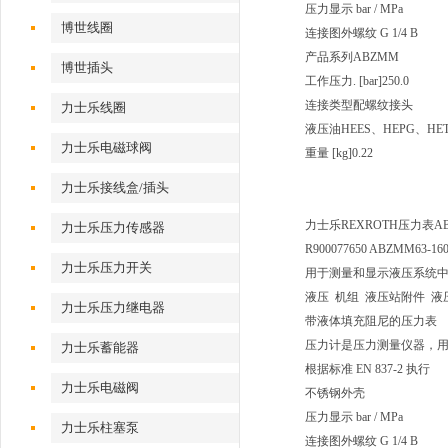
压力显示 bar / MPa
博世线圈
连接图
外螺纹 G 1/4 B
产品系列
ABZMM
博世插头
工作压力. [bar]
250.0
连接类型
配螺纹接头
力士乐线圈
液压油
HEES、HEPG、HE
力士乐电磁球阀
重量 [kg]
0.22
力士乐接线盒/插头
力士乐REXROTH压力表ABZMM
力士乐压力传感器
R900077650 ABZMM63-16
力士乐压力开关
用于测量和显示液压系统
液压 机组 液压站附件 液
力士乐压力继电器
带液体填充阻尼的压力表
压力计是压力测量仪器，
力士乐蓄能器
根据标准 EN 837-2 执行
力士乐电磁阀
不锈钢外壳
压力显示 bar / MPa
力士乐柱塞泵
连接图
外螺纹 G 1/4 B