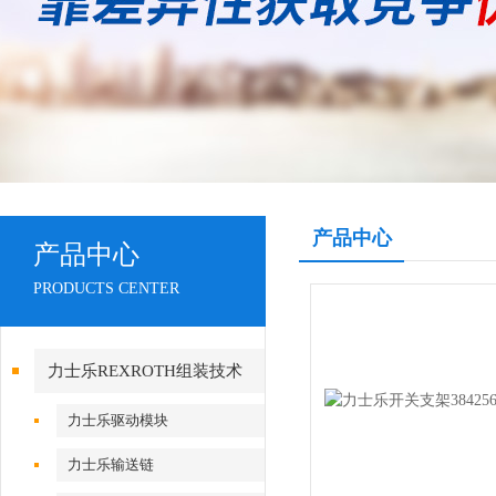
产品中心
产品中心
PRODUCTS CENTER
力士乐REXROTH组装技术
力士乐驱动模块
力士乐输送链