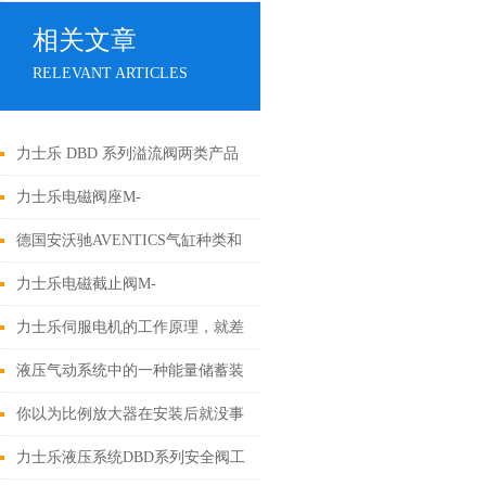
相关文章
RELEVANT ARTICLES
力士乐 DBD 系列溢流阀两类产品
标识区分说明
力士乐电磁阀座M-
3SED6UK1X/350CG24N9K4技术参
德国安沃驰AVENTICS气缸种类和
数
选购指南
力士乐电磁截止阀M-
3SED6CK1X/350CG24N9K4型号说
力士乐伺服电机的工作原理，就差
明
你不知道了
液压气动系统中的一种能量储蓄装
置——蓄能器
你以为比例放大器在安装后就没事
儿了吗？还需要现场调节的
力士乐液压系统DBD系列安全阀工