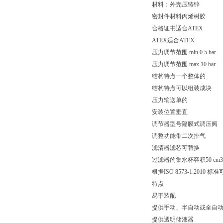
材料：外壳压铸锌
密封件材料丙烯树胶
合格证书适合ATEX
ATEX适合ATEX
压力调节范围 min.0.5 bar
压力调节范围 max.10 bar
结构特点一个整体的
结构特点可以组装成块
压力输送单的
安装位置垂直
调节器型号隔膜式调压阀
调整功能带二次排气
滤清器滤芯可替换
过滤器的集水杯容积50 cm3
根据ISO 8573-1:2010 标
特点
易于装配
提供手动、半自动或全自
提供透明储液器