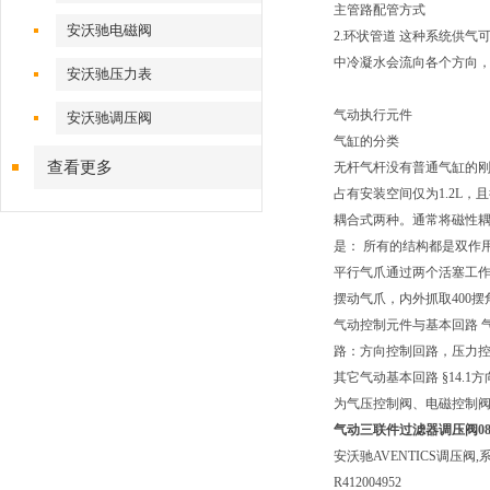
主管路配管方式
安沃驰电磁阀
2.环状管道 这种系统供
中冷凝水会流向各个方向
安沃驰压力表
气动执行元件
安沃驰调压阀
气缸的分类
查看更多
无杆气杆没有普通气缸的刚
占有安装空间仅为1.2L
耦合式两种。通常将磁性耦
是： 所有的结构都是双作
平行气爪通过两个活塞工
摆动气爪，内外抓取400
气动控制元件与基本回路 
路：方向控制回路，压力控
其它气动基本回路 §14.
为气压控制阀、电磁控制阀
气动三联件过滤器调压阀0821
安沃驰AVENTICS调压阀,系
R412004952