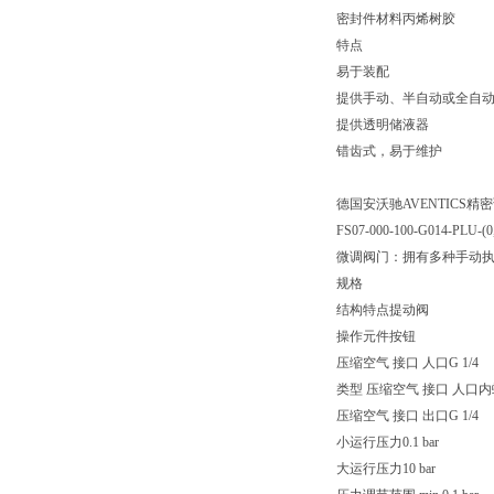
密封件材料丙烯树胶
特点
易于装配
提供手动、半自动或全自
提供透明储液器
错齿式，易于维护
德国安沃驰AVENTICS精密调压
FS07-000-100-G014-PLU-(0,
微调阀门：拥有多种手动
规格
结构特点提动阀
操作元件按钮
压缩空气 接口 人口G 1/4
类型 压缩空气 接口 人口
压缩空气 接口 出口G 1/4
小运行压力0.1 bar
大运行压力10 bar