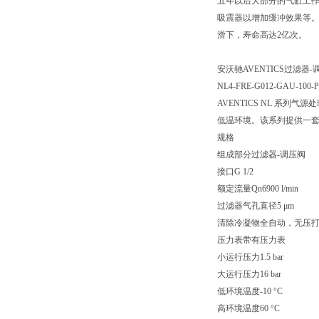
五年以后大部分的气缸工作
吸震器以增加缓冲效果等。
滑下，寿命高达2亿次。
安沃驰AVENTICS过滤器-调压阀
NL4-FRE-G012-GAU-100-P
AVENTICS NL 
低温环境。该系列提供一
规格
组成部分过滤器-调压阀
接口G 1/2
额定流量Qn6900 l/min
过滤器气孔直径5 μm
清除冷凝物全自动，无压
压力表带有压力表
小运行压力1.5 bar
大运行压力16 bar
低环境温度-10 °C
高环境温度60 °C