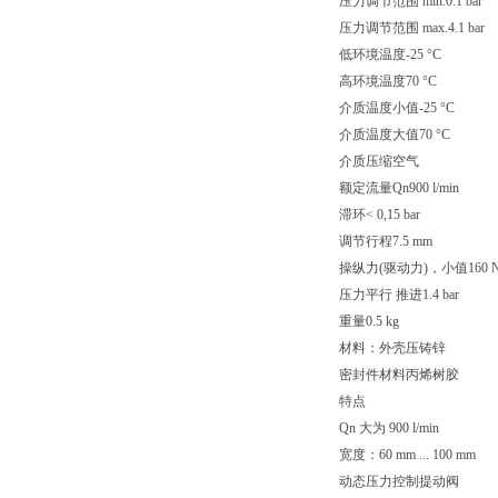
压力调节范围 min.0.1 bar
压力调节范围 max.4.1 bar
低环境温度-25 °C
高环境温度70 °C
介质温度小值-25 °C
介质温度大值70 °C
介质压缩空气
额定流量Qn900 l/min
滞环< 0,15 bar
调节行程7.5 mm
操纵力(驱动力)，小值160 
压力平行 推进1.4 bar
重量0.5 kg
材料：外壳压铸锌
密封件材料丙烯树胶
特点
Qn 大为 900 l/min
宽度：60 mm ... 100 mm
动态压力控制提动阀