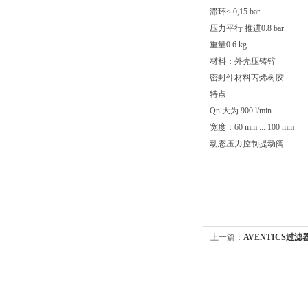
滞环< 0,15 bar
压力平行 推进0.8 bar
重量0.6 kg
材料：外壳压铸锌
密封件材料丙烯树胶
特点
Qn 大为 900 l/min
宽度：60 mm ... 100 mm
动态压力控制提动阀
上一篇：
AVENTICS过滤器