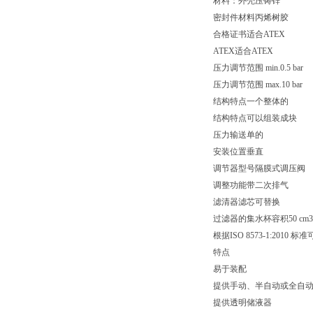
材料：外壳压铸锌
密封件材料丙烯树胶
合格证书适合ATEX
ATEX适合ATEX
压力调节范围 min.0.5 bar
压力调节范围 max.10 bar
结构特点一个整体的
结构特点可以组装成块
压力输送单的
安装位置垂直
调节器型号隔膜式调压阀
调整功能带二次排气
滤清器滤芯可替换
过滤器的集水杯容积50 cm3
根据ISO 8573-1:2010 标
特点
易于装配
提供手动、半自动或全自
提供透明储液器