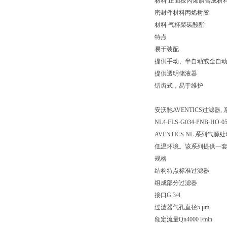
材料 正面板丙烯腈合成材
密封件材料丙烯树胶
材料 气杯聚碳酸酯
特点
易于装配
提供手动、半自动或全自
提供透明储液器
错齿式，易于维护
安沃驰AVENTICS过滤器, 系列 
NL4-FLS-G034-PNB-HO-05
AVENTICS NL 
低温环境。该系列提供一
规格
结构特点标准过滤器
组成部分过滤器
接口G 3/4
过滤器气孔直径5 μm
额定流量Qn4000 l/min