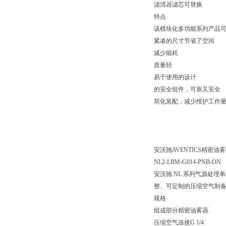
滤清器滤芯可替换
特点
该模块化多功能系列产品
紧凑的尺寸节省了空间
减少能耗
质量轻
易于使用的设计
的安全组件，可靠又安全
简化装配，减少维护工作
安沃驰AVENTICS精密油雾器, 
NL2-LBM-G014-PNB-ON
安沃驰 NL 系列气源处
整、可定制的压缩空气制
规格
组成部分精密油雾器
压缩空气连接G 1/4