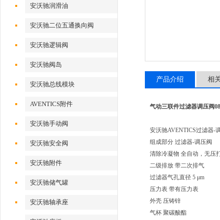
安沃驰润滑油
安沃驰二位五通换向阀
安沃驰逻辑阀
安沃驰阀岛
产品介绍
相
安沃驰总线模块
AVENTICS附件
气动三联件过滤器调压阀0821
安沃驰手动阀
安沃驰AVENTICS过滤器-调压阀
组成部分 过滤器-调压阀
安沃驰安全阀
清除冷凝物 全自动，无压
安沃驰附件
二级排放 带二次排气
过滤器气孔直径 5 μm
安沃驰储气罐
压力表 带有压力表
外壳 压铸锌
安沃驰轴承座
气杯 聚碳酸酯