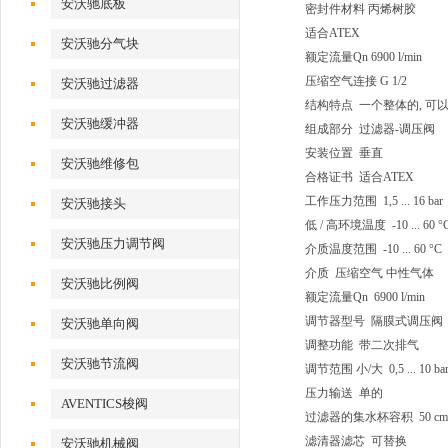
安沃驰底板
密封件材料 丙烯树胶
适合ATEX
安沃驰分气块
额定流量Qn 6900 l/min
压缩空气连接 G 1/2
安沃驰过滤器
结构特点 一个整体的, 可
安沃驰缓冲器
组成部分 过滤器-调压阀
安装位置 垂直
安沃驰维修包
合格证书 适合ATEX
工作压力范围 1,5 ... 16 bar
安沃驰接头
低 / 高环境温度 -10 ... 60 °
安沃驰压力调节阀
介质温度范围 -10 ... 60 °C
介质 压缩空气 中性气体
安沃驰比例阀
额定流量Qn 6900 l/min
调节器型号 隔膜式调压阀
安沃驰单向阀
调整功能 带二次排气
安沃驰节流阀
调节范围 小/大 0,5 ... 10 ba
压力输送 单的
AVENTICS梭阀
过滤器的集水杯容积 50 cm
滤清器滤芯 可替换
安沃驰机械阀