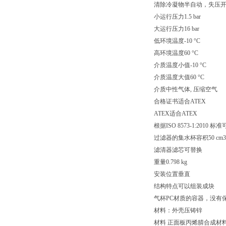
清除冷凝物半自动，失压
小运行压力1.5 bar
大运行压力16 bar
低环境温度-10 °C
高环境温度60 °C
介质温度小值-10 °C
介质温度大值60 °C
介质中性气体, 压缩空气
合格证书适合ATEX
ATEX适合ATEX
根据ISO 8573-1:2010 标
过滤器的集水杯容积50 cm3
滤清器滤芯可替换
重量0.798 kg
安装位置垂直
结构特点可以组装成块
气杯PC材质的容器，没有
材料：外壳压铸锌
材料 正面板丙烯腈合成材