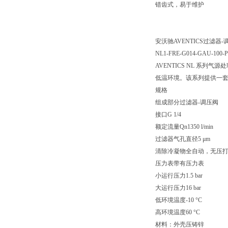
错齿式，易于维护
安沃驰AVENTICS过滤器-调压阀
NL1-FRE-G014-GAU-100-P
AVENTICS NL 
低温环境。该系列提供一
规格
组成部分过滤器-调压阀
接口G 1/4
额定流量Qn1350 l/min
过滤器气孔直径5 μm
清除冷凝物全自动，无压
压力表带有压力表
小运行压力1.5 bar
大运行压力16 bar
低环境温度-10 °C
高环境温度60 °C
材料：外壳压铸锌