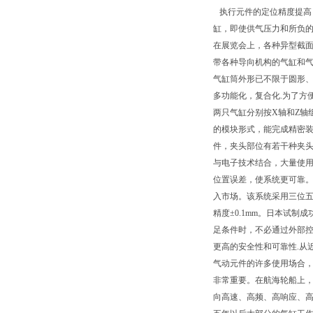
执行元件的定位精度提高
缸，即使供气压力和所负的
在展览会上，各种异型截
带各种导向机构的气缸和
气缸筒外形已不限于圆形
多功能化，复合化.为了方
两只气缸分别按X轴和Z轴
的模块形式，能完成精密
件，夹头部位有若干种夹
与电子技术结合，大量使用
位置误差，使系统更可靠
入市场。该系统采用三位五
精度±0.1mm。日本试
足条件时，不必通过外部
更高的安全性和可靠性.从
气动元件的许多使用场合
非常重要。在航海轮船上
向高速、高频、高响应、高