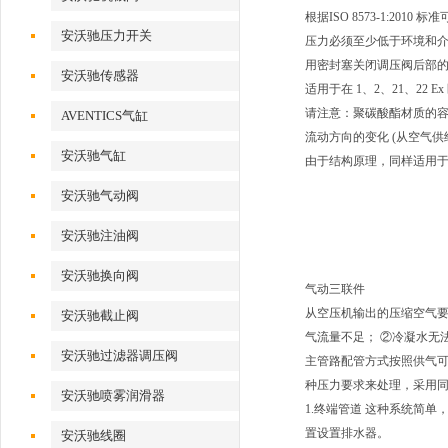
根据ISO 8573-1:2010 标
安沃驰压力开关
压力必须至少低于环境和介质温
用密封塞关闭调压阀后部
安沃驰传感器
适用于在 1、2、21、22 E
请注意：聚碳酸酯材质的
AVENTICS气缸
流动方向的变化 (从空气供
安沃驰气缸
由于结构原理，同样适用
安沃驰气动阀
安沃驰注油阀
安沃驰换向阀
气动三联件
从空压机输出的压缩空气要
安沃驰截止阀
气流量不足； ②冷凝水无
安沃驰过滤器调压阀
主管路配管方式按照供气可
种压力要求来处理，采用
安沃驰喷雾润滑器
1.终端管道 这种系统简
置设置排水器。
安沃驰线圈