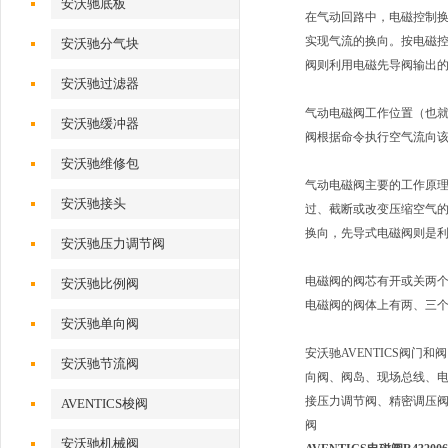
安沃驰底板
在气动回路中，电磁控制
实现气流的换向。按电磁
安沃驰分气块
阀则利用电磁先导阀输出
安沃驰过滤器
气动电磁阀工作位置（也
安沃驰缓冲器
阀根据命令执行空气流向
安沃驰维修包
气动电磁阀主要的工作原
安沃驰接头
过、截断或改变压缩空气
换向，先导式电磁阀则是
安沃驰压力调节阀
电磁阀的阀芯有开或关两
安沃驰比例阀
电磁阀的阀体上有两、三
安沃驰单向阀
安沃驰AVENTICS阀
安沃驰节流阀
向阀、阀岛、现场总线、
接压力调节阀、精密调压
AVENTICS梭阀
阀
安沃驰机械阀