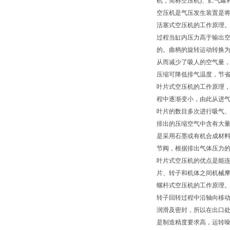
机，简称空压机)、贮气罐
空压机是气压发生装置是
活塞式空压机的工作原理。
过程当缸内压力高于输出
的。曲柄的旋转运动转换
从而减少了吸人的空气量，
压缩可降低排气温度，节
叶片式空压机的工作原理，
程中逐渐变小，由此从进
叶片的数目多次进行吸气
排出的压缩空气中含有大
是采用石墨或有机合成材
节阀，根据排出气体压力
叶片式空压机的优点是能
片、转子和机体之间机械
螺杆式空压机的工作原理
转子回转过程中沿轴向移
润滑及密封，所以在出口
是制造精度要求高，运转