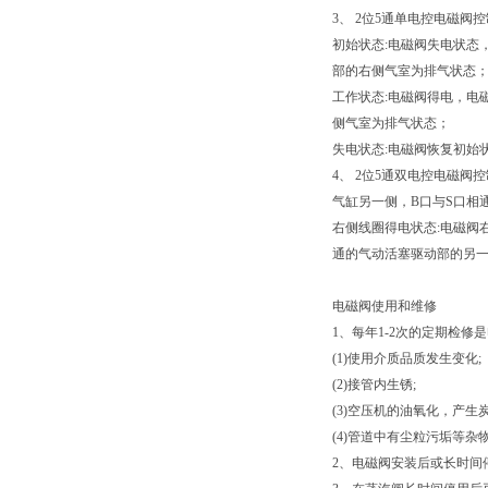
3、 2位5通单电控电磁阀
初始状态:电磁阀失电状态
部的右侧气室为排气状态
工作状态:电磁阀得电，电
侧气室为排气状态；
失电状态:电磁阀恢复初始
4、 2位5通双电控电磁
气缸另一侧，B口与S口相
右侧线圈得电状态:电磁阀
通的气动活塞驱动部的另
电磁阀使用和维修
1、每年1-2次的定期检
(1)使用介质品质发生变化;
(2)接管内生锈;
(3)空压机的油氧化，产生
(4)管道中有尘粒污垢等杂
2、电磁阀安装后或长时间