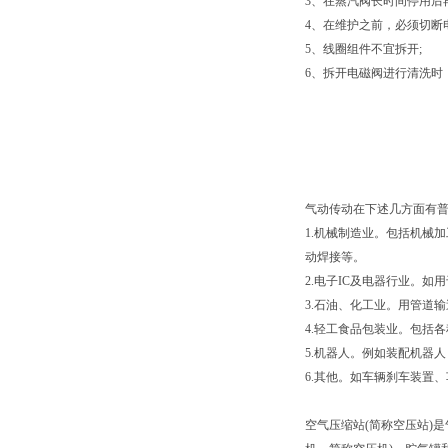
3、在蒸汽阀长时间停用后
4、在维护之前，必须切断
5、线圈组件不宜拆开;
6、拆开电磁阀进行清洗时
气动传动在下述几方面有
1.机械制造业。包括机械
动焊接等。
2.电子IC及电器行业。
3.石油、化工业。用管道
4.轻工食品包装业。包括
5.机器人。例如装配机器
6.其他。如车辆刹车装置
空气压缩站(简称空压站)