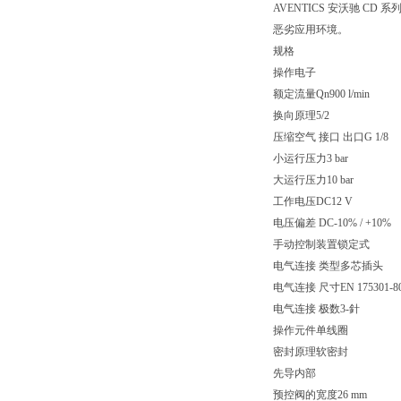
AVENTICS 安沃驰 
恶劣应用环境。
规格
操作电子
额定流量Qn900 l/min
换向原理5/2
压缩空气 接口 出口G 1/8
小运行压力3 bar
大运行压力10 bar
工作电压DC12 V
电压偏差 DC-10% / +10%
手动控制装置锁定式
电气连接 类型多芯插头
电气连接 尺寸EN 175301-80
电气连接 极数3-針
操作元件单线圈
密封原理软密封
先导内部
预控阀的宽度26 mm