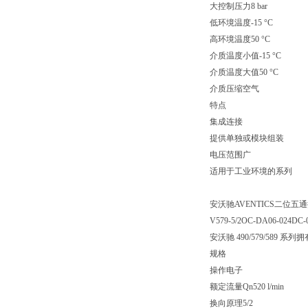
大控制压力8 bar
低环境温度-15 °C
高环境温度50 °C
介质温度小值-15 °C
介质温度大值50 °C
介质压缩空气
特点
集成连接
提供单独或模块组装
电压范围广
适用于工业环境的系列
安沃驰AVENTICS二位五通换向阀
V579-5/2OC-DA06-024DC-
安沃驰 490/579/5
规格
操作电子
额定流量Qn520 l/min
换向原理5/2