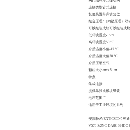
阀门结构形式提动阀
连接类型管式连接
复位装置带弹簧复位
组合原理?（闭锁原理）双
可以组装成块可以组装成
低环境温度-15 °C
高环境温度50 °C
介质温度小值-15 °C
介质温度大值50 °C
介质压缩空气
颗粒大小 max.5 μm
特点
集成连接
提供单独或模块组装
电压范围广
适用于工业环境的系列
安沃驰AVENTICS二位三通换向阀
V579-3/2NC-DA08-024DC-