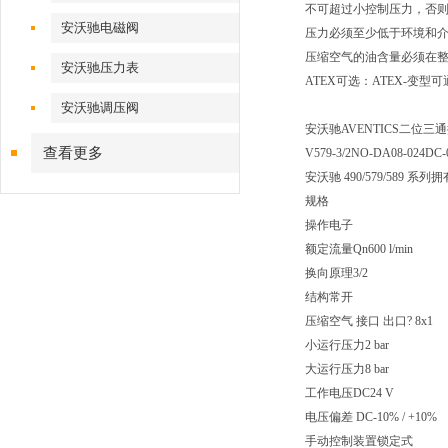
不可超过小控制压力，否
安沃驰电磁阀
压力必须至少低于环境和介质温
压缩空气的油含量必须在
安沃驰压力表
ATEX可选：ATEX-变型
安沃驰调压阀
安沃驰AVENTICS二位三通换向阀
查看更多
V579-3/2NO-DA08-024DC-
安沃驰 490/579/5
规格
操作电子
额定流量Qn600 l/min
换向原理3/2
结构常开
压缩空气 接口 出口? 8x1
小运行压力2 bar
大运行压力8 bar
工作电压DC24 V
电压偏差 DC-10% / +10%
手动控制装置锁定式