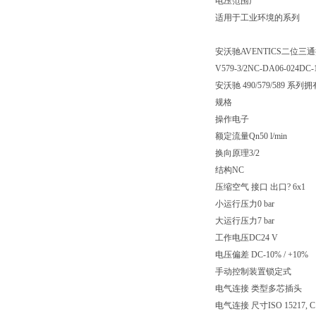
电压范围广
适用于工业环境的系列
安沃驰AVENTICS二位三通换向阀
V579-3/2NC-DA06-024DC-
安沃驰 490/579/5
规格
操作电子
额定流量Qn50 l/min
换向原理3/2
结构NC
压缩空气 接口 出口? 6x1
小运行压力0 bar
大运行压力7 bar
工作电压DC24 V
电压偏差 DC-10% / +10%
手动控制装置锁定式
电气连接 类型多芯插头
电气连接 尺寸ISO 15217, C