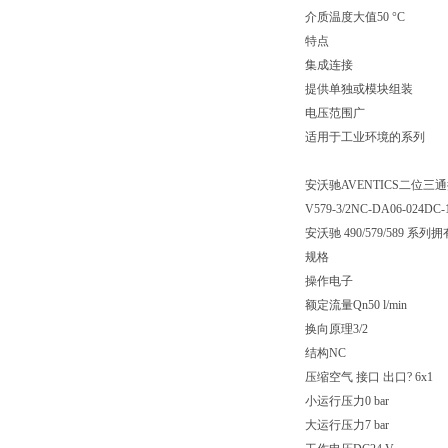
介质温度大值50 °C
特点
集成连接
提供单独或模块组装
电压范围广
适用于工业环境的系列
安沃驰AVENTICS二位三通换向阀
V579-3/2NC-DA06-024DC-
安沃驰 490/579/5
规格
操作电子
额定流量Qn50 l/min
换向原理3/2
结构NC
压缩空气 接口 出口? 6x1
小运行压力0 bar
大运行压力7 bar