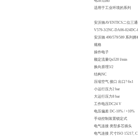
电压范围广
适用于工业环境的系列
安沃驰AVENTICS二位三通换向阀
V579-3/2NC-DA06-024DC-
安沃驰 490/579/5
规格
操作电子
额定流量Qn520 l/min
换向原理3/2
结构NC
压缩空气 接口 出口? 6x1
小运行压力2 bar
大运行压力8 bar
工作电压DC24 V
电压偏差 DC-10% / +10%
手动控制装置锁定式
电气连接 类型多芯插头
电气连接 尺寸ISO 15217, C