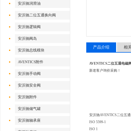
安沃驰润滑油
安沃驰二位五通换向阀
安沃驰逻辑阀
安沃驰阀岛
产品介绍
相
安沃驰总线模块
AVENTICS附件
AVENTICS二位五通电磁阀08
新老客户询价采购！
安沃驰手动阀
安沃驰安全阀
安沃驰附件
安沃驰储气罐
安沃驰AVENTICS二位五通换向阀
安沃驰轴承座
ISO 5599-1
ISO 1