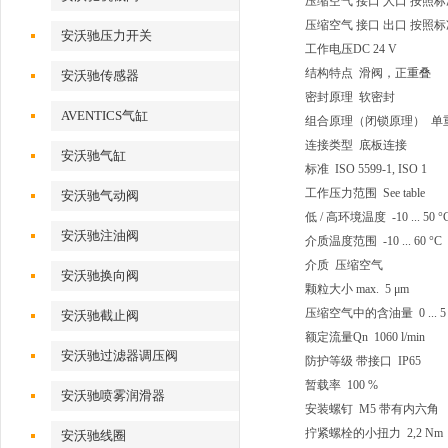
压缩空气 接口 人口 按照标准
压缩空气 接口 出口 按照标准
安沃驰压力开关
工作电压DC 24 V
结构特点 滑阀，正重叠
安沃驰传感器
密封原理 软密封
AVENTICS气缸
组合原理（闭锁原理） 单
连接类型 底板连接
安沃驰气缸
标准 ISO 5599-1, ISO 1
工作压力范围 See table
安沃驰气动阀
低 / 高环境温度 -10 ... 50 °
安沃驰注油阀
介质温度范围 -10 ... 60 °C
介质 压缩空气
安沃驰换向阀
颗粒大小 max. 5 μm
压缩空气中的含油量 0 ... 5 
安沃驰截止阀
额定流量Qn 1060 l/min
安沃驰过滤器调压阀
防护等级 带接口 IP65
暂载率 100 %
安沃驰喷雾润滑器
安装螺钉 M5 带有内六角
拧紧螺栓的小扭力 2,2 Nm
安沃驰线圈