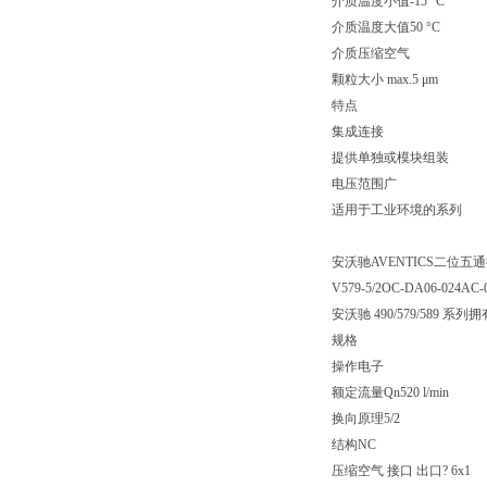
介质温度小值-15 °C
介质温度大值50 °C
介质压缩空气
颗粒大小 max.5 μm
特点
集成连接
提供单独或模块组装
电压范围广
适用于工业环境的系列
安沃驰AVENTICS二位五通换向阀
V579-5/2OC-DA06-024AC-
安沃驰 490/579/5
规格
操作电子
额定流量Qn520 l/min
换向原理5/2
结构NC
压缩空气 接口 出口? 6x1