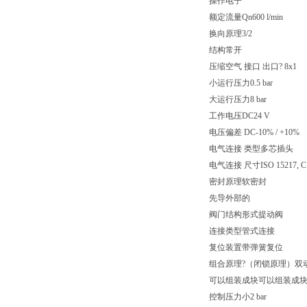
操作电子
额定流量Qn600 l/min
换向原理3/2
结构常开
压缩空气 接口 出口? 8x1
小运行压力0.5 bar
大运行压力8 bar
工作电压DC24 V
电压偏差 DC-10% / +10%
电气连接 类型多芯插头
电气连接 尺寸ISO 15217, C
密封原理软密封
先导外部的
阀门结构形式提动阀
连接类型管式连接
复位装置带弹簧复位
组合原理?（闭锁原理）双
可以组装成块可以组装成
控制压力小2 bar