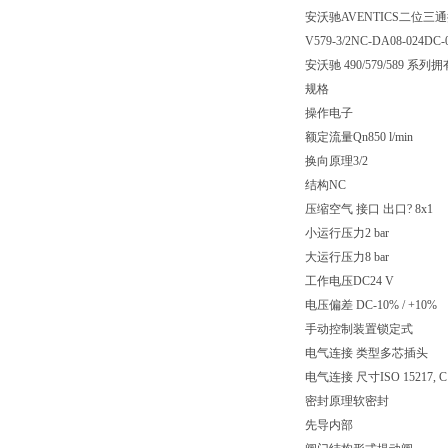
安沃驰AVENTICS二位三通换向阀
V579-3/2NC-DA08-024DC-
安沃驰 490/579/5
规格
操作电子
额定流量Qn850 l/min
换向原理3/2
结构NC
压缩空气 接口 出口? 8x1
小运行压力2 bar
大运行压力8 bar
工作电压DC24 V
电压偏差 DC-10% / +10%
手动控制装置锁定式
电气连接 类型多芯插头
电气连接 尺寸ISO 15217, C
密封原理软密封
先导内部