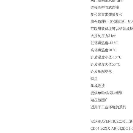
阀门结构形式提动阀
连接类型管式连接
复位装置带弹簧复位
组合原理?（闭锁原理）配
可以组装成块可以组装成
大控制压力8 bar
低环境温度-15 °C
高环境温度50 °C
介质温度小值-15 °C
介质温度大值50 °C
介质压缩空气
特点
集成连接
提供单独或模块组装
电压范围广
适用于工业环境的系列
安沃驰AVENTICS二位五通换向
CD04-5/2XX-AR-012DC-I-