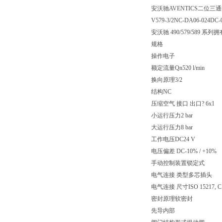
安沃驰AVENTICS二位三通换向阀
V579-3/2NC-DA06-024DC-
安沃驰 490/579/5
规格
操作电子
额定流量Qn520 l/min
换向原理3/2
结构NC
压缩空气 接口 出口? 6x1
小运行压力2 bar
大运行压力8 bar
工作电压DC24 V
电压偏差 DC-10% / +10%
手动控制装置锁定式
电气连接 类型多芯插头
电气连接 尺寸ISO 15217, C
密封原理软密封
先导内部