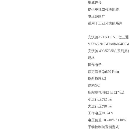
集成连接
提供单独或模块组装
电压范围广
适用于工业环境的系列
安沃驰AVENTICS二位三通换向阀
V579-3/2NC-DA08-024DC-
安沃驰 490/579/5
规格
操作电子
额定流量Qn850 l/min
换向原理3/2
结构NC
压缩空气 接口 出口? 8x1
小运行压力2 bar
大运行压力8 bar
工作电压DC24 V
电压偏差 DC-10% / +10%
手动控制装置锁定式