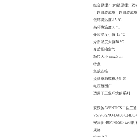
组合原理?（闭锁原理）双
可以组装成块可以组装成
低环境温度-15 °C
高环境温度50 °C
介质温度小值-15 °C
介质温度大值50 °C
介质压缩空气
颗粒大小 max.5 μm
特点
集成连接
提供单独或模块组装
电压范围广
适用于工业环境的系列
安沃驰AVENTICS二位三通换向阀
V579-3/2NO-DA08-024DC-
安沃驰 490/579/5
规格