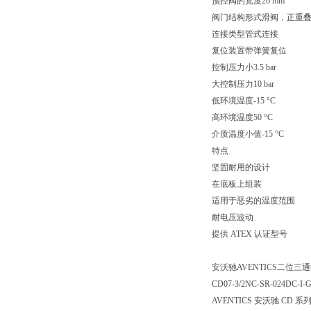
预控阀的宽度26 mm
阀门结构形式滑阀，正重
连接类型管式连接
复位装置带弹簧复位
控制压力小3.5 bar
大控制压力10 bar
低环境温度-15 °C
高环境温度50 °C
介质温度小值-15 °C
特点
坚固耐用的设计
在底板上组装
适用于恶劣的温度范围
耐电压波动
提供 ATEX 认证型号
安沃驰AVENTICS二位三通换向
CD07-3/2NC-SR-024DC-I-
AVENTICS 安沃驰 