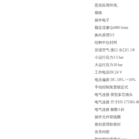
恶劣应用环境。
规格
操作电子
额定流量Qn900 l/min
换向原理5/3
结构中位封闭
压缩空气 接口 出口G 1/8
小运行压力3.5 bar
大运行压力10 bar
工作电压DC24 V
电压偏差 DC-10% / +10%
手动控制装置锁定式
电气连接 类型多芯插头
电气连接 尺寸EN 175301-80
电气连接 极数3-針
操作元件双线圈
密封原理软密封
先导内部