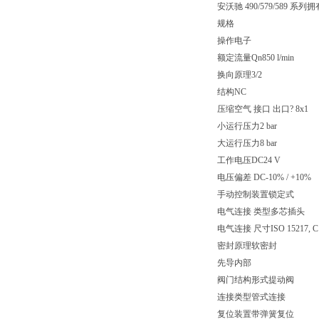
安沃驰 490/579/5
规格
操作电子
额定流量Qn850 l/min
换向原理3/2
结构NC
压缩空气 接口 出口? 8x1
小运行压力2 bar
大运行压力8 bar
工作电压DC24 V
电压偏差 DC-10% / +10%
手动控制装置锁定式
电气连接 类型多芯插头
电气连接 尺寸ISO 15217, C
密封原理软密封
先导内部
阀门结构形式提动阀
连接类型管式连接
复位装置带弹簧复位