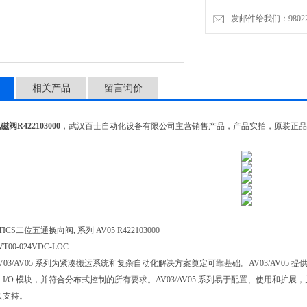
连接类型底板连接
发邮件给我们：9802274
相关产品
留言询价
R422103000
，武汉百士自动化设备有限公司主营销售产品，产品实拍，原装正品
ICS二位五通换向阀, 系列 AV05 R422103000
-VT00-024VDC-LOC
S AV03/AV05 系列为紧凑搬运系统和复杂自动化解决方案奠定可靠基础。AV03/AV
 I/O 模块，并符合分布式控制的所有要求。AV03/AV05 系列易于配置、使用和扩展
长久支持。