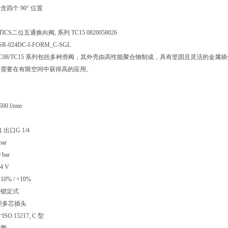
四个 90° 位置
ICS二位五通换向阀, 系列 TC15 0820058026
-SR-024DC-I-FORM_C-SGL
S TC08/TC15 系列包括多种滑阀，其外壳由高性能聚合物制成，具有坚固且灵活的金属插件。
合需要在有限空间中获得高的应用。
0 l/min
出口G 1/4
ar
bar
4 V
0% / +10%
置锁定式
型多芯插头
O 15217, C 型