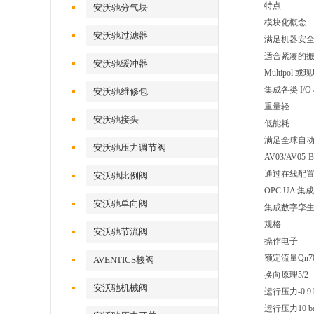
特点
安沃驰分气块
模块化概念
安沃驰过滤器
满足机器安
适合紧凑的
安沃驰缓冲器
Multipo
集成各类 I/O
安沃驰维修包
重量轻
安沃驰接头
低能耗
满足全球自动
安沃驰压力调节阀
AV03/AV0
通过在线配
安沃驰比例阀
OPC UA 
安沃驰单向阀
集成数字孪
规格
安沃驰节流阀
操作电子
额定流量Qn700
AVENTICS梭阀
换向原理5/2
安沃驰机械阀
运行压力-0.9 b
运行压力10 ba