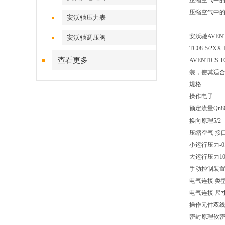
压缩空气中的含油
压缩空气中的含
安沃驰压力表
安沃驰AVENT
安沃驰调压阀
TC08-5/2XX
查看更多
AVENTIC
装，使其适
规格
操作电子
额定流量Qn800
换向原理5/2
压缩空气 接口 
小运行压力-0.9
大运行压力10 
手动控制装
电气连接 类
电气连接 尺寸IS
操作元件双
密封原理软