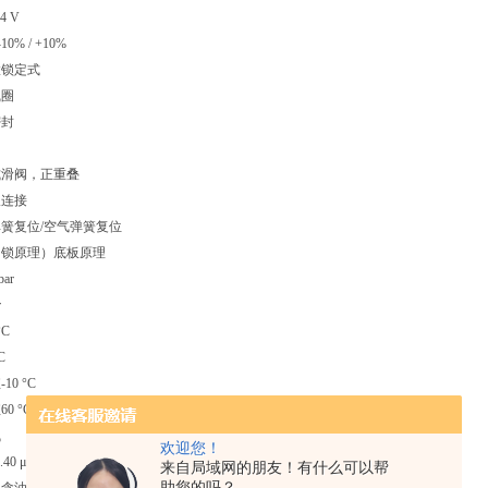
4 V
0% / +10%
置锁定式
线圈
密封
式滑阀，正重叠
板连接
簧复位/空气弹簧复位
闭锁原理）底板原理
ar
r
°C
C
0 °C
0 °C
气
欢迎您！
40 μm
来自局域网的朋友！有什么可以帮
助您的吗？