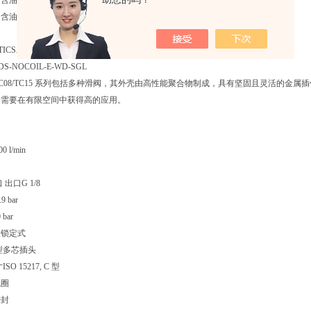
量 小.,0 mg/m3
油量 大5 mg/m3
ICS二位五通换向阀, 系列 TC08 R422103052
-DS-NOCOIL-E-WD-SGL
S TC08/TC15 系列包括多种滑阀，其外壳由高性能聚合物制成，具有坚固且灵活的金属插件。
合需要在有限空间中获得高的应用。
 l/min
出口G 1/8
 bar
bar
置锁定式
型多芯插头
O 15217, C 型
线圈
密封