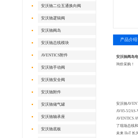
安沃驰二位五通换向阀
安沃驰逻辑阀
安沃驰阀岛
产品介绍
安沃驰总线模块
AVENTICS附件
安沃驰阀岛电磁阀
询价采购！
安沃驰手动阀
安沃驰安全阀
安沃驰附件
安沃驰AVENT
安沃驰储气罐
AV05-5/2AS
安沃驰轴承座
AVENTIC
了现场总线和
安沃驰底板
未来 IIoT 