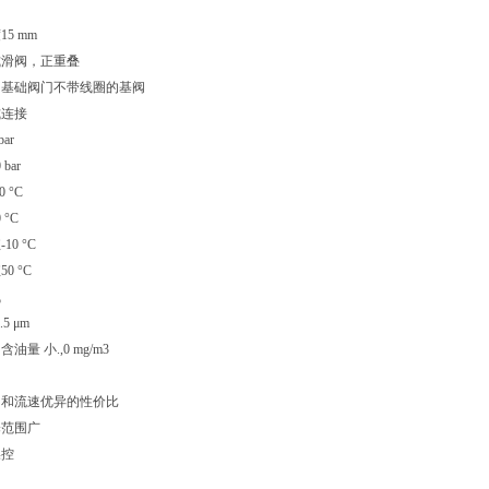
5 mm
式滑阀，正重叠
的基础阀门不带线圈的基阀
式连接
ar
bar
 °C
°C
0 °C
0 °C
气
5 μm
量 小.,0 mg/m3
间和流速优异的性价比
择范围广
操控