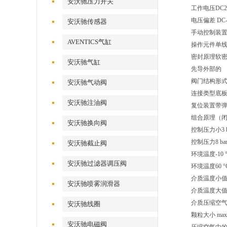
安沃驰压力开关
工作电压DC2
电压偏差 DC-1
安沃驰传感器
手动控制装
AVENTICS气缸
操作元件单
密封原理软
安沃驰气缸
先导外部的
阀门结构形
安沃驰气动阀
连接类型底
安沃驰注油阀
复位装置带弹
组合原理（
安沃驰换向阀
控制压力小3 b
控制压力8 ba
安沃驰截止阀
环境温度-10 
安沃驰过滤器调压阀
环境温度60 °
介质温度小值-1
安沃驰喷雾润滑器
介质温度大值6
介质压缩空
安沃驰线圈
颗粒大小 max.
安沃驰电磁阀