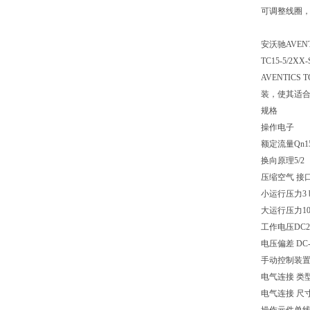
可调整线圈，含
安沃驰AVENT
TC15-5/2XX
AVENTIC
装，使其适
规格
操作电子
额定流量Qn150
换向原理5/2
压缩空气 接口 
小运行压力3 b
大运行压力10 
工作电压DC2
电压偏差 DC-1
手动控制装
电气连接 类
电气连接 尺寸IS