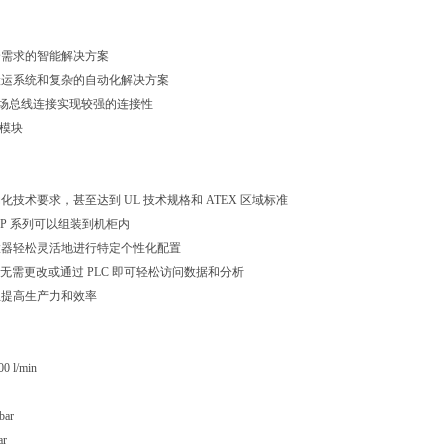
全需求的智能解决方案
搬运系统和复杂的自动化解决方案
l 或现场总线连接实现较强的连接性
 模块
化技术要求，甚至达到 UL 技术规格和 ATEX 区域标准
5-BP 系列可以组装到机柜内
置器轻松灵活地进行特定个性化配置
集成无需更改或通过 PLC 即可轻松访问数据和分析
生提高生产力和效率
 l/min
ar
r