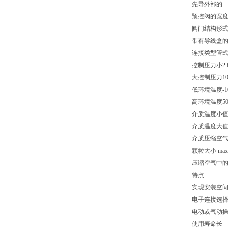
先导外部的
预控阀的宽度1
阀门结构形
带有导线盒
连接类型管
控制压力小2 b
大控制压力10 
低环境温度-10
高环境温度50 
介质温度小值-1
介质温度大值5
介质压缩空
颗粒大小 max.
压缩空气中的含油
特点
实现安装空
电子连接选
电动或气动
使用寿命长