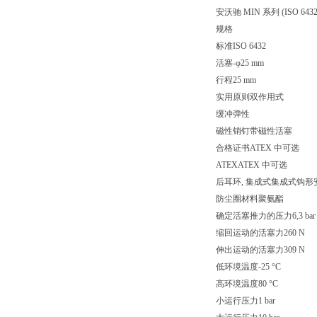
安沃驰 MIN 系列 (IS
规格
标准ISO 6432
活塞-φ25 mm
行程25 mm
实用原则双作用式
缓冲弹性
磁性销钉带磁性活塞
合格证书ATEX 中可选
ATEXATEX 中可选
后耳环, 集成式集成式钩形
防尘圈材料聚氨酯
确定活塞推力的压力6,3 bar
缩回运动的活塞力260 N
伸出运动的活塞力309 N
低环境温度-25 °C
高环境温度80 °C
小运行压力1 bar