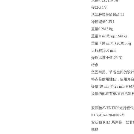
大运行压力10 bar
接口G 1/8
活塞杆螺纹M10x1,25
冲撞能量0.35 J
重量0.2815 kg
重量 0 mm行程0.249 kg
重量 +10 mm行程0.013 kg
大行程1300 mm
介质温度小值-25 °C
特点
坚固耐用、节省空间的设
特点是耐用性佳，使用寿
提供 10 mm 至 25 mm 直
提供的配置有单/直通活塞杆
安沃驰AVENTICS短行程气缸, 
KHZ-DA-020-0010-M
安沃驰 KHZ 系列是一
规格