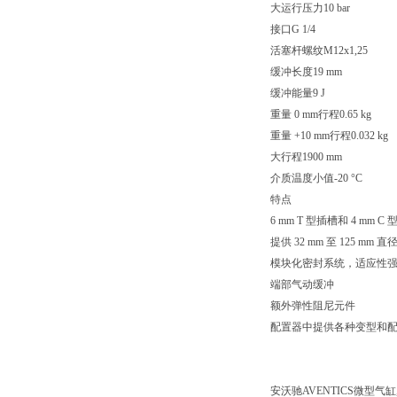
大运行压力10 bar
接口G 1/4
活塞杆螺纹M12x1,25
缓冲长度19 mm
缓冲能量9 J
重量 0 mm行程0.65 kg
重量 +10 mm行程0.032 kg
大行程1900 mm
介质温度小值-20 °C
特点
6 mm T 型插槽和 4 
提供 32 mm 至 125 mm 
模块化密封系统，适应性
端部气动缓冲
额外弹性阻尼元件
配置器中提供各种变型和
安沃驰AVENTICS微型气缸, 系