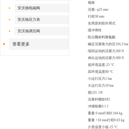
规格
安沃驰电磁阀
活塞- φ25 mm
行程30 mm
安沃驰压力表
实用原则双作用式
缓冲弹性
安沃驰调压阀
防尘圈材料聚氨酯
查看更多
确定活塞推力的压力6,3 bar
缩回运动的活塞力260 N
伸出运动的活塞力309 N
低环境温度-25 °C
高环境温度80 °C
小运行压力1 bar
大运行压力10 bar
接口G 1/8
活塞杆螺纹M5
冲撞能量0.1 J
重量 0 mm行程0.164 kg
重量 +10 mm行程0.03 kg
介质温度小值-25 °C