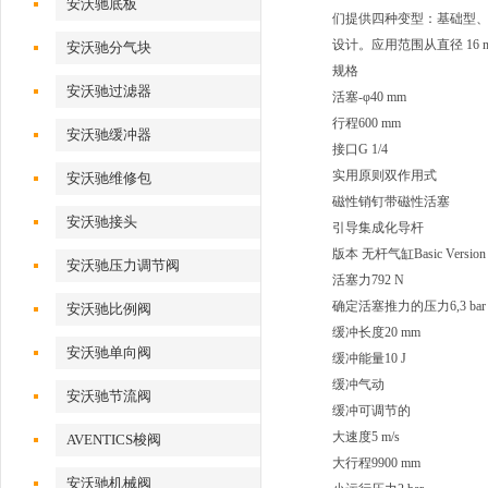
安沃驰底板
们提供四种变型：基础型
设计。应用范围从直径 16 mm
安沃驰分气块
规格
安沃驰过滤器
活塞-φ40 mm
行程600 mm
安沃驰缓冲器
接口G 1/4
实用原则双作用式
安沃驰维修包
磁性销钉带磁性活塞
安沃驰接头
引导集成化导杆
版本 无杆气缸Basic Version
安沃驰压力调节阀
活塞力792 N
确定活塞推力的压力6,3 bar
安沃驰比例阀
缓冲长度20 mm
安沃驰单向阀
缓冲能量10 J
缓冲气动
安沃驰节流阀
缓冲可调节的
大速度5 m/s
AVENTICS梭阀
大行程9900 mm
安沃驰机械阀