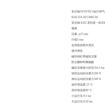
安沃驰AVENTICS短行程气缸, 
KHZ-DA-025-0005-M
安沃驰 KHZ 系列是一
规格
活塞- φ25 mm
行程5 mm
实用原则双作用式
缓冲弹性
磁性销钉带磁性活塞
防尘圈材料聚氨酯
确定活塞推力的压力6,3 bar
缩回运动的活塞力260 N
伸出运动的活塞力309 N
低环境温度-25 °C
高环境温度80 °C
小运行压力1 bar
大运行压力10 bar