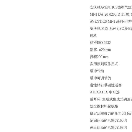
安沃驰AVENTICS微型气缸, 系
MNI-DA-20-0200-D-31-01-1
AVENTICS MNI 系列小型气缸
安沃驰 MIN 系列 (IS
规格
标准ISO 6432
活塞- φ20 mm
行程200 mm
实用原则双作用式
缓冲气动
缓冲可调节的
磁性销钉带磁性活塞
ATEXATEX 中可选
后耳环, 集成式集成式钩形
防尘圈材料聚氨酯
确定活塞推力的压力6,3 bar
缩回运动的活塞力166 N
伸出运动的活塞力198 N