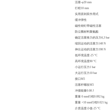
活塞-φ20 mm
行程10 mm
实用原则双作用式
缓冲弹性
磁性销钉带磁性活塞
防尘圈材料聚氨酯
确定活塞推力的压力6,3 bar
缩回运动的活塞力148 N
伸出运动的活塞力198 N
低环境温度-25 °C
高环境温度80 °C
小运行压力1 bar
大运行压力10 bar
接口M5
活塞杆螺纹M5
冲撞能量0.08 J
重量 0 mm行程0.092 kg
重量 +10 mm行程0.021 kg
介质温度小值-25 °C