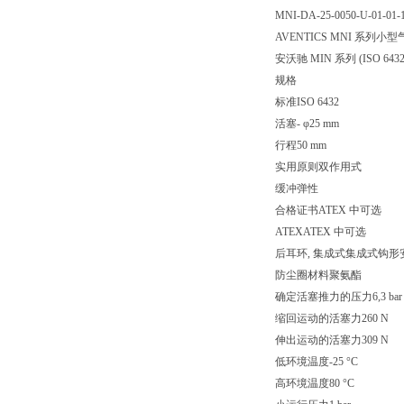
MNI-DA-25-0050-U-01-01-1
AVENTICS MNI 系列小型气缸
安沃驰 MIN 系列 (IS
规格
标准ISO 6432
活塞- φ25 mm
行程50 mm
实用原则双作用式
缓冲弹性
合格证书ATEX 中可选
ATEXATEX 中可选
后耳环, 集成式集成式钩形
防尘圈材料聚氨酯
确定活塞推力的压力6,3 bar
缩回运动的活塞力260 N
伸出运动的活塞力309 N
低环境温度-25 °C
高环境温度80 °C