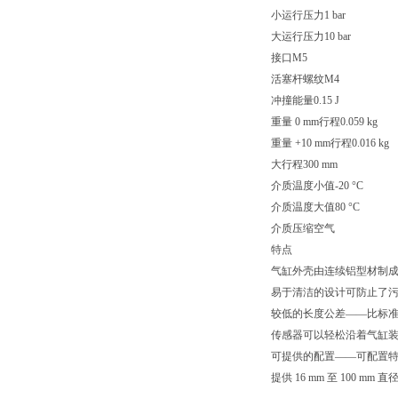
小运行压力1 bar
大运行压力10 bar
接口M5
活塞杆螺纹M4
冲撞能量0.15 J
重量 0 mm行程0.059 kg
重量 +10 mm行程0.016 kg
大行程300 mm
介质温度小值-20 °C
介质温度大值80 °C
介质压缩空气
特点
气缸外壳由连续铝型材制
易于清洁的设计可防止了
较低的长度公差——比标准 IS
传感器可以轻松沿着气缸
可提供的配置——可配置特
提供 16 mm 至 100 mm 