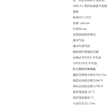
造，以及特殊的行业应用
SM6-AL 系列传感器可
规格
标准ISO 15552
活塞- φ40 mm
行程80 mm
实用原则双作用式
缓冲气动
缓冲可调节的
磁性销钉带磁性活塞
合格证书ATEX 中可选
ATEXATEX 中可选
防尘圈材料聚氨酯
确定活塞推力的压力6,3 bar
缩回运动的活塞力660 N
伸出运动的活塞力790 N
低环境温度-20 °C
高环境温度80 °C
小运行压力1.5 bar