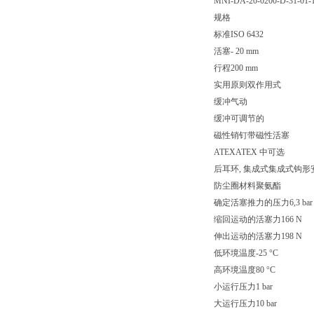
MNI-DA-20-0200-D-31-01-1
规格
标准ISO 6432
活塞- 20 mm
行程200 mm
实用原则双作用式
缓冲气动
缓冲可调节的
磁性销钉带磁性活塞
ATEXATEX 中可选
后耳环, 集成式集成式钩形
防尘圈材料聚氨酯
确定活塞推力的压力6,3 bar
缩回运动的活塞力166 N
伸出运动的活塞力198 N
低环境温度-25 °C
高环境温度80 °C
小运行压力1 bar
大运行压力10 bar