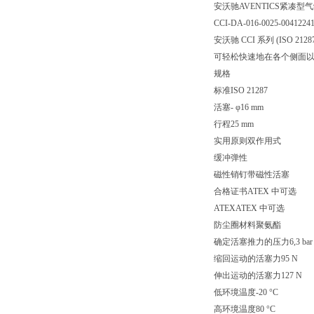
安沃驰AVENTICS紧凑型气缸 IS
CCI-DA-016-0025-0041224
安沃驰 CCI 系列 (ISO
可轻松快速地在各个侧面
规格
标准ISO 21287
活塞- φ16 mm
行程25 mm
实用原则双作用式
缓冲弹性
磁性销钉带磁性活塞
合格证书ATEX 中可选
ATEXATEX 中可选
防尘圈材料聚氨酯
确定活塞推力的压力6,3 bar
缩回运动的活塞力95 N
伸出运动的活塞力127 N
低环境温度-20 °C
高环境温度80 °C