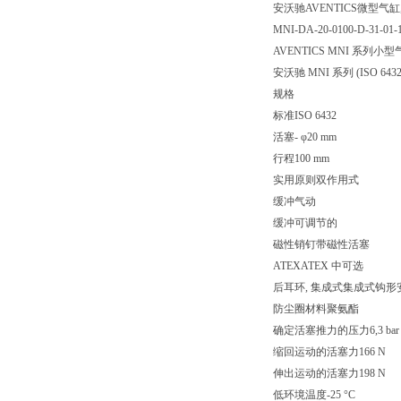
安沃驰AVENTICS微型气缸, 系
MNI-DA-20-0100-D-31-01-1
AVENTICS MNI 系列小型气缸
安沃驰 MNI 系列 (IS
规格
标准ISO 6432
活塞- φ20 mm
行程100 mm
实用原则双作用式
缓冲气动
缓冲可调节的
磁性销钉带磁性活塞
ATEXATEX 中可选
后耳环, 集成式集成式钩形
防尘圈材料聚氨酯
确定活塞推力的压力6,3 bar
缩回运动的活塞力166 N
伸出运动的活塞力198 N
低环境温度-25 °C