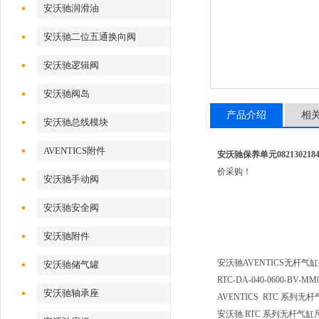
安沃驰润滑油
安沃驰二位五通换向阀
安沃驰逻辑阀
安沃驰阀岛
产品介绍
相
安沃驰总线模块
AVENTICS附件
安沃驰保养单元082130218
价采购！
安沃驰手动阀
安沃驰安全阀
安沃驰附件
安沃驰AVENTICS无杆气缸, R
安沃驰储气罐
RTC-DA-040-0600-BV-MM
安沃驰轴承座
AVENTICS RTC 系列无
安沃驰 RTC 系列无杆