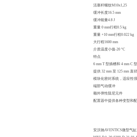
活塞杆螺纹M10x1,25
缓冲长度16.5 mm
缓冲能量4.8 J
重量 0 mm行程0.5 kg
重量 +10 mm行程0.022 kg
大行程1600 mm
介质温度小值-20 °C
特点
6 mm T 型插槽和 4 
提供 32 mm 至 125 mm 
模块化密封系统，适应性
端部气动缓冲
额外弹性阻尼元件
配置器中提供各种变型和
安沃驰AVENTICS微型气缸, 系