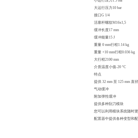
小运行压力1.5 bar
大运行压力10 bar
接口G 1/4
活塞杆螺纹M16x1,5
缓冲长度17 mm
缓冲能量15 J
重量 0 mm行程1.14 kg
重量 +10 mm行程0.036 kg
大行程2100 mm
介质温度小值-20 °C
特点
提供 32 mm 至 125 mm 
气动缓冲
附加弹性缓冲
提供多种刮刀模块
您可以利用模块系统随时
配置器中提供各种变型和