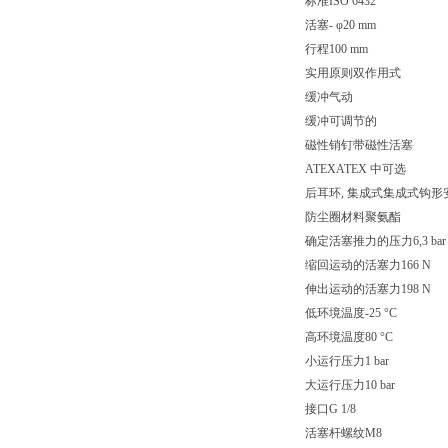
标准ISO 6432
活塞- φ20 mm
行程100 mm
实用原则双作用式
缓冲气动
缓冲可调节的
磁性销钉带磁性活塞
ATEXATEX 中可选
后耳环, 集成式集成式钩形
防尘圈材料聚氨酯
确定活塞推力的压力6,3 bar
缩回运动的活塞力166 N
伸出运动的活塞力198 N
低环境温度-25 °C
高环境温度80 °C
小运行压力1 bar
大运行压力10 bar
接口G 1/8
活塞杆螺纹M8