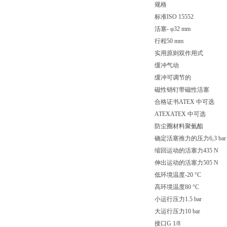
规格
标准ISO 15552
活塞- φ32 mm
行程50 mm
实用原则双作用式
缓冲气动
缓冲可调节的
磁性销钉带磁性活塞
合格证书ATEX 中可选
ATEXATEX 中可选
防尘圈材料聚氨酯
确定活塞推力的压力6,3 bar
缩回运动的活塞力435 N
伸出运动的活塞力505 N
低环境温度-20 °C
高环境温度80 °C
小运行压力1.5 bar
大运行压力10 bar
接口G 1/8