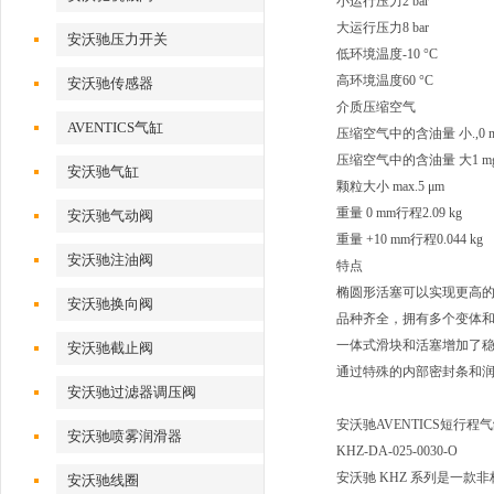
小运行压力2 bar
大运行压力8 bar
安沃驰压力开关
低环境温度-10 °C
高环境温度60 °C
安沃驰传感器
介质压缩空气
AVENTICS气缸
压缩空气中的含油量 小.,0 m
压缩空气中的含油量 大1 mg
安沃驰气缸
颗粒大小 max.5 μm
重量 0 mm行程2.09 kg
安沃驰气动阀
重量 +10 mm行程0.044 kg
安沃驰注油阀
特点
椭圆形活塞可以实现更高
安沃驰换向阀
品种齐全，拥有多个变体
一体式滑块和活塞增加了
安沃驰截止阀
通过特殊的内部密封条和
安沃驰过滤器调压阀
安沃驰AVENTICS短行程气缸, 
安沃驰喷雾润滑器
KHZ-DA-025-0030-O
安沃驰 KHZ 系列是一
安沃驰线圈