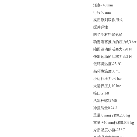
活塞- 40 mm
行程40 mm
实用原则双作用式
缓冲弹性
防尘圈材料聚氨酯
确定活塞推力的压力6,3 bar
缩回运动的活塞力720 N
伸出运动的活塞力792 N
低环境温度-25 °C
高环境温度80 °C
小运行压力0.6 bar
大运行压力10 bar
接口G 1/8
活塞杆螺纹M6
冲撞能量0.24 J
重量 0 mm行程0.285 kg
重量 +10 mm行程0.052 kg
介质温度小值-25 °C