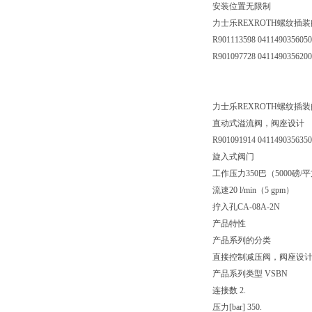
安装位置无限制
力士乐REXROTH螺纹插
R901113598 041149035605
R901097728 041149035620
力士乐REXROTH螺纹插装阀 04
直动式溢流阀，阀座设计
R901091914 041149035635
旋入式阀门
工作压力350巴（5000磅/
流速20 l/min（5 gpm）
拧入孔CA-08A-2N
产品特性
产品系列的分类
直接控制减压阀，阀座设
产品系列类型 VSBN
连接数 2.
压力[bar] 350.