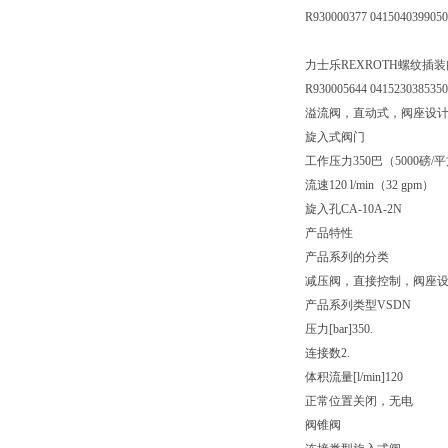
R930000377 041504039905
力士乐REXROTH螺纹插装阀041
R930005644 041523038535
溢流阀，直动式，阀座设
旋入式阀门
工作压力350巴（5000磅/
流速120 l/min（32 gpm）
旋入孔CA-10A-2N
产品特性
产品系列的分类
减压阀，直接控制，阀座
产品系列类型VSDN
压力[bar]350.
连接数2.
体积流量[l/min]120
正常位置关闭，无电
阀锥阀