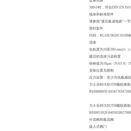
盐雾试验
500小时，符合DIN EN ISO 9
线体和标准部件
请参阅“液压集成电路"一
密封套件
代码：RG16U9020110100
流体
在粘度为10至500 mm2
建议的流体污染程度
标称值为10µm（NAS 8）/ISO 
安装位置无限制
压力设置：至少为负载感应压
力士乐REXROTH螺纹插
R930000059 045417034720
力士乐REXROTH螺纹插装
R930053928 040502002709
分流阀和集流阀
旋入式阀门