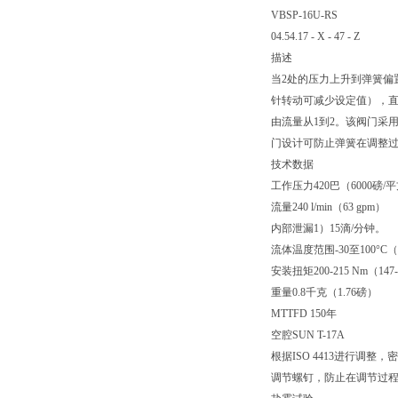
VBSP-16U-RS
04.54.17 - X - 47 - Z
描述
当2处的压力上升到弹簧偏
针转动可减少设定值），直
由流量从1到2。该阀门采
门设计可防止弹簧在调整
技术数据
工作压力420巴（6000磅/
流量240 l/min（63 gpm）
内部泄漏1）15滴/分钟。
流体温度范围-30至100°C（-
安装扭矩200-215 Nm（147-15
重量0.8千克（1.76磅）
MTTFD 150年
空腔SUN T-17A
根据ISO 4413进行调整，
调节螺钉，防止在调节过