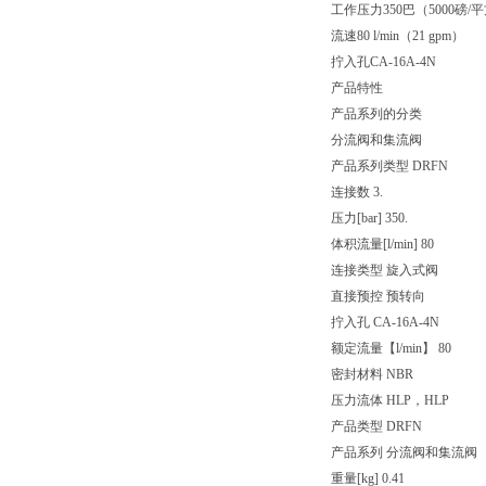
工作压力350巴（5000磅/
流速80 l/min（21 gpm）
拧入孔CA-16A-4N
产品特性
产品系列的分类
分流阀和集流阀
产品系列类型 DRFN
连接数 3.
压力[bar] 350.
体积流量[l/min] 80
连接类型 旋入式阀
直接预控 预转向
拧入孔 CA-16A-4N
额定流量【l/min】 80
密封材料 NBR
压力流体 HLP，HLP
产品类型 DRFN
产品系列 分流阀和集流阀
重量[kg] 0.41