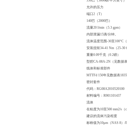
350巴（5000磅/平方英寸）
允许的压力
端口2（T）
140巴（2000巴）
流量20 l/min（5.3 gpm）
内部泄漏15滴/分钟。
流体温度范围-30至100°C（-
安装扭矩34-41 Nm（25-30 ft
重量0.09千克（0.2磅）
型腔CA-08A-2N（见数据表1
线体和标准部件
MTTFd 150年见数据表18350
密封套件
代码：RG08A2010520100
材料编号：R901101437
流体
在粘度为10至500 mm2
建议的流体污染程度
标称值为10µm（NAS 8）/ISO 