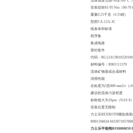
流体温度范围-30至100°C（-
安装扭矩81-95 Nm（60-70 ft
重量0.25千克（0.55磅）
型腔CA-12A-3C
线条体和标准
程序集
集成电路
密封套件
代码：RG12AC9010520100
材料编号：R901111379
流体矿物基或合成材料
润滑性能
在粘度为5至800 mm2/
建议的流体污染程度
标称值大为10µm（NAS 8）/ISO
安装位置无限制
力士乐REXROTH螺纹插
R901106634 043307105700
力士乐平衡阀R930000059 045