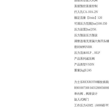
连接类型旋入式阀
直接预控直接控制
拧入孔CA-10A-2N
额定流量【l/min】120
可调压力范围[bar]100-350
压力设置[bar]350.
压力预设压力预设
调整选项无泄漏六角凹头
密封材料NBR
压力流体HLP，HLP
产品系列减压阀
产品类型VSDN
重量[kg]0.245
力士乐REXROTH螺纹插装阀043
R901007308 043120005600
单向阀，阀座设计
旋入式阀门
工作压力420巴（6000磅/