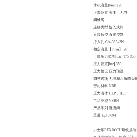
体积流量[l/min] 20
正常位置 关闭，无电
阀锥阀
连接类型 旋入式阀
直接预控 直接控制
拧入孔 CA-08A-2N
额定流量【l/min】 20
可调压力范围[bar] 175-350
压力设置[bar] 350.
压力预设 压力预设
调整选项 无泄漏六角凹头
密封材料 NBR
压力流体 HLP，HLP
产品类型 VSBN
产品系列 溢流阀
重量[kg] 0.094
力士乐REXROTH螺纹插装阀 04