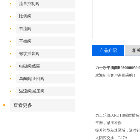
流量控制阀
比例阀
节流阀
平衡阀
产品介绍
相
螺纹插装阀
电磁阀|线圈
力士乐平衡阀R930000059 045
欢迎新老客户询价采购！
单向阀|止回阀
溢流阀|减压阀
查看更多
力士乐REXROTH螺纹插装
平衡，减压补偿
提升阀型差速区域，逆时
太阳腔交换，T-17A