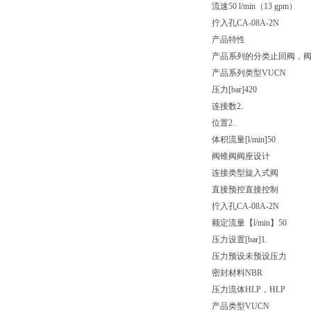
流速50 l/min（13 gpm）
拧入孔CA-08A-2N
产品特性
产品系列的分类止回阀，
产品系列类型VUCN
压力[bar]420
连接数2.
位置2.
体积流量[l/min]50
阀锥阀阀座设计
连接类型旋入式阀
直接预控直接控制
拧入孔CA-08A-2N
额定流量【l/min】50
压力设置[bar]1.
压力预设未预设压力
密封材料NBR
压力流体HLP，HLP
产品类型VUCN