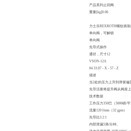
产品系列止回阀
重量[kg]0.06
力士乐REXROTH螺纹插装
单向阀，可解锁
单向阀
先导式操作
通径，尺寸12
VSON-12A
04.33.07 - X - 57 - Z
描述
当2处的压力上升到弹簧偏
先导活塞将提升阀从阀座上
技术数据
工作压力350巴（5000磅/
流量120 l/min（32 gpm）
先导比3.2:1
内部泄漏5滴/分钟。