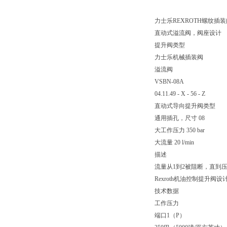
力士乐REXROTH螺纹插装
直动式溢流阀，阀座设计
提升阀类型
力士乐机械插装阀
溢流阀
VSBN-08A
04.11.49 - X - 56 - Z
直动式导向提升阀类型
通用插孔，尺寸 08
大工作压力 350 bar
大流量 20 l/min
描述
流量从1到2被阻断，直到
Rexroth机油控制提升
技术数据
工作压力
端口1（P）