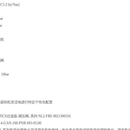
 l/(s*bar)
ar
r
系统
流阀
围
6bar
口
置器轻松灵活地进行特定个性化配置
CS过滤器-调压阀, 系列 NL2-FRE 0821300316
4-GAN-100-PNB-HO-05,00