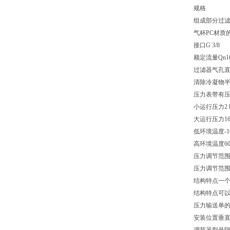
规格
组成部分过滤
气杯PC材质
接口G 3/8
额定流量Qn165
过滤器气孔直径
清除冷凝物
压力表带有
小运行压力2 b
大运行压力16 
低环境温度-10
高环境温度60 
压力调节范围 mi
压力调节范围 ma
结构特点一
结构特点可
压力输送单
安装位置垂