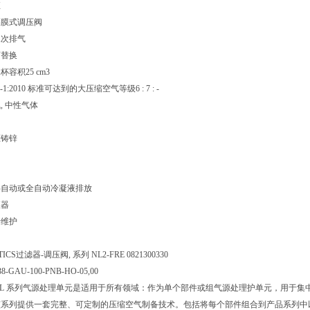
直
隔膜式调压阀
二次排气
可替换
容积25 cm3
3-1:2010 标准可达到的大压缩空气等级6 : 7 : -
, 中性气体
压铸锌
半自动或全自动冷凝液排放
液器
于维护
CS过滤器-调压阀, 系列 NL2-FRE 0821300330
8-GAU-100-PNB-HO-05,00
CS NL 系列气源处理单元是适用于所有领域：作为单个部件或组气源处理护单元，用
该系列提供一套完整、可定制的压缩空气制备技术。包括将每个部件组合到产品系列中