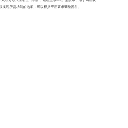
于集中式或分散式压缩空气制备，紧凑型版本或*型版本，用于高温或
以实现所需功能的选项，可以根据应用要求调整部件。