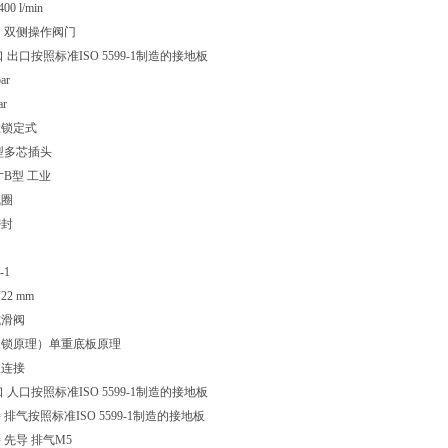
0 l/min
2，双侧操作阀门
 出口按照标准ISO 5599-1制造的接地板
ar
r
置锁定式
型多芯插头
寸B型 工业
线圈
密封
-1
2 mm
式滑阀
闭锁原理）单重底板原理
板连接
 人口按照标准ISO 5599-1制造的接地板
排气按照标准ISO 5599-1制造的接地板
 先导 排气M5