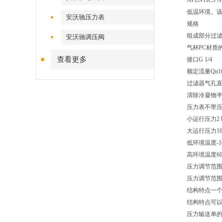
AVENTI
低温环境。
安沃驰压力表
规格
组成部分过滤
安沃驰调压阀
气杯PC材质
查看更多
接口G 1/4
额定流量Qn165
过滤器气孔直径
清除冷凝物
压力表不带
小运行压力2 b
大运行压力16 
低环境温度-10
高环境温度60 
压力调节范围 mi
压力调节范围 ma
结构特点一
结构特点可
压力输送单