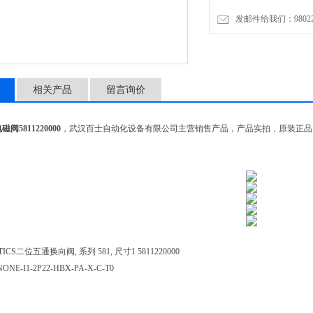
ISO 1 至 4 号
发邮件给我们：9802274
坚固设计
集成排气节流阀
多个电压范围
压力范围可达 16bar
相关产品
留言询价
CNOMO 接口
尺寸小
换档速度快
磁阀5811220000
，武汉百士自动化设备有限公司主营销售产品，产品实拍，原装正品
通过在线配置器轻松灵活地
CS二位五通换向阀, 系列 581, 尺寸1 5811220000
NONE-I1-2P22-HBX-PA-X-C-T0