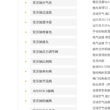
额定流量Qn140
安沃驰分气块
换向原理5/
安沃驰过滤器
压缩空气 接口
运行压力1.5 b
安沃驰缓冲器
运行压力10 ba
手动控制装
安沃驰维修包
电气连接 类
安沃驰接头
电气连接 尺
操作元件双
安沃驰压力调节阀
密封原理软
先导内部
安沃驰比例阀
标准ISO 5599
安沃驰单向阀
预控阀的宽度2
阀门结构形
安沃驰节流阀
组合原理（
连接类型底
AVENTICS梭阀
压缩空气 接口
安沃驰机械阀
压缩空气连接 
压缩空气连接