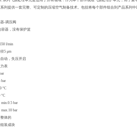
CS NL 系列气源处理单元是适用于所有领域：作为单个部件或组气源处理护单元，用
该系列提供一套完整、可定制的压缩空气制备技术。包括将每个部件组合到产品系列中
器-调压阀
的容器，没有保护篮
0 l/min
5 μm
半自动，失压开启
压力表
ar
bar
 °C
°C
n.0.5 bar
x.10 bar
个整体的
以组装成块
的