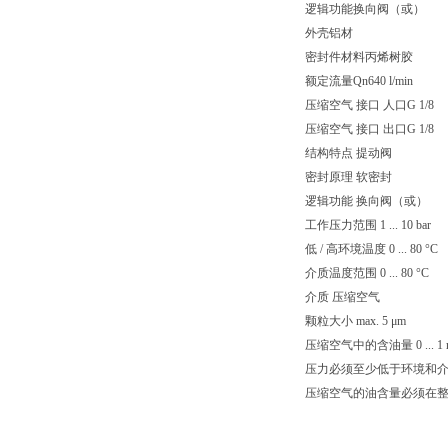
逻辑功能换向阀（或）
外壳铝材
密封件材料丙烯树胶
额定流量Qn640 l/min
压缩空气 接口 人口G 1/8
压缩空气 接口 出口G 1/8
结构特点 提动阀
密封原理 软密封
逻辑功能 换向阀（或）
工作压力范围 1 ... 10 bar
低 / 高环境温度 0 ... 80 °C
介质温度范围 0 ... 80 °C
介质 压缩空气
颗粒大小 max. 5 μm
压缩空气中的含油量 0 ... 1 
压力必须至少低于环境和介质
压缩空气的油含量必须在