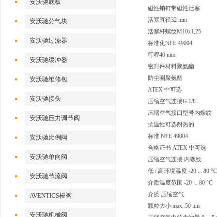
安沃驰底板
磁性销钉带磁性活塞
活塞直径32 mm
安沃驰分气块
活塞杆螺纹M10x1,25
安沃驰过滤器
标准化NFE 49004
行程40 mm
安沃驰缓冲器
密封件材料聚氨酯
防尘圈聚氨酯
安沃驰维修包
ATEX 中可选
安沃驰接头
压缩空气连接G 1/8
压缩空气接口型号内螺纹
安沃驰压力调节阀
抗温性可选耐热的
标准 NFE 49004
安沃驰比例阀
合格证书 ATEX 中可选
安沃驰单向阀
压缩空气连接 内螺纹
低 / 高环境温度 -20 ... 80 °C
安沃驰节流阀
介质温度范围 -20 ... 80 °C
介质 压缩空气
AVENTICS梭阀
颗粒大小 max. 50 μm
安沃驰机械阀