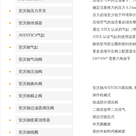
压缩空气中的含油量 0 ... 5 
确定活塞推力的压力 6.3 ba
安沃驰压力开关
压力必须至少低于环境和介质
压缩空气的油含量必须在
安沃驰传感器
通过 ATEX 认证的气缸（带标记 I
AVENTICS气缸
ATEX 认证气缸的使用温度范围为 -
耐热型号防尘圈和密封的材料（环
安沃驰气缸
更多选项可在网上配置器
LW*/SW* 需要六角扳手
安沃驰气动阀
安沃驰注油阀
安沃驰换向阀
安沃驰AVENTICS调压阀, 系列
操作机械式
安沃驰截止阀
组成部分调压阀
安沃驰过滤器调压阀
二级排放带二次排气
锁定式锁定式
安沃驰喷雾润滑器
外壳聚酰胺
密封件材料丙烯树胶
安沃驰线圈