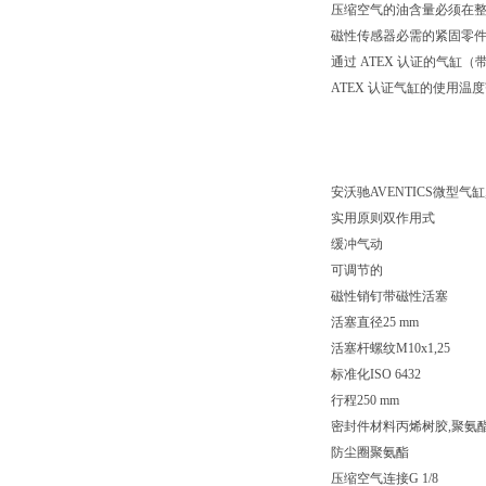
压缩空气的油含量必须在
磁性传感器必需的紧固零
通过 ATEX 认证的气缸（带标记 I
ATEX 认证气缸的使用温度范围为 -
安沃驰AVENTICS微型气缸, 系
实用原则双作用式
缓冲气动
可调节的
磁性销钉带磁性活塞
活塞直径25 mm
活塞杆螺纹M10x1,25
标准化ISO 6432
行程250 mm
密封件材料丙烯树胶,聚氨
防尘圈聚氨酯
压缩空气连接G 1/8