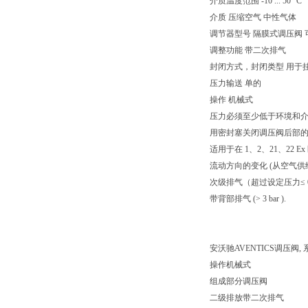
介质温度范围 -10 ... 50 °C
介质 压缩空气 中性气体
调节器型号 隔膜式调压阀
调整功能 带二次排气
封闭方式，封闭类型 用于
压力输送 单的
操作 机械式
压力必须至少低于环境和介质
用密封塞关闭调压阀后部
适用于在 1、2、21、22 Ex
流动方向的变化 (从空气供
次级排气（超过设定压力≤ 0.3 
带背部排气 (> 3 bar ).
安沃驰AVENTICS调压阀, 系列
操作机械式
组成部分调压阀
二级排放带二次排气