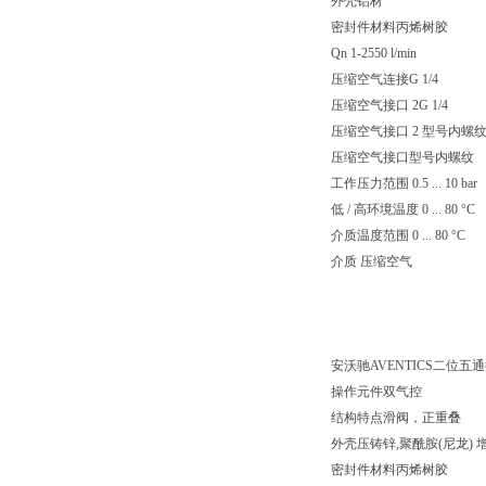
外壳铝材
密封件材料丙烯树胶
Qn 1-2550 l/min
压缩空气连接G 1/4
压缩空气接口 2G 1/4
压缩空气接口 2 型号内螺
压缩空气接口型号内螺纹
工作压力范围 0.5 ... 10 bar
低 / 高环境温度 0 ... 80 °C
介质温度范围 0 ... 80 °C
介质 压缩空气
安沃驰AVENTICS二位五通换向
操作元件双气控
结构特点滑阀，正重叠
外壳压铸锌,聚酰胺(尼龙)
密封件材料丙烯树胶