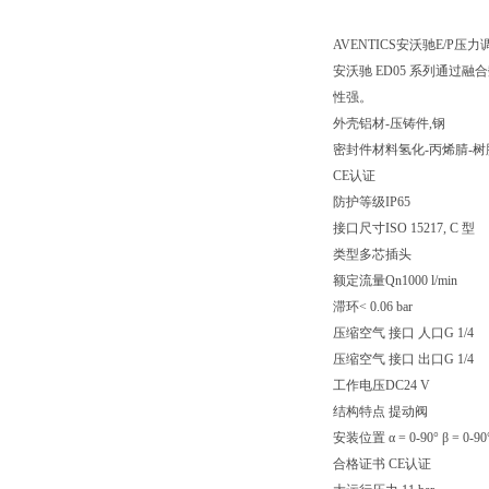
AVENTICS安沃驰E/P压力调节
安沃驰 ED05 系列通
性强。
外壳铝材-压铸件,钢
密封件材料氢化-丙烯腈-树
CE认证
防护等级IP65
接口尺寸ISO 15217, C 型
类型多芯插头
额定流量Qn1000 l/min
滞环< 0.06 bar
压缩空气 接口 人口G 1/4
压缩空气 接口 出口G 1/4
工作电压DC24 V
结构特点 提动阀
安装位置 α = 0-90° β = 0-90
合格证书 CE认证