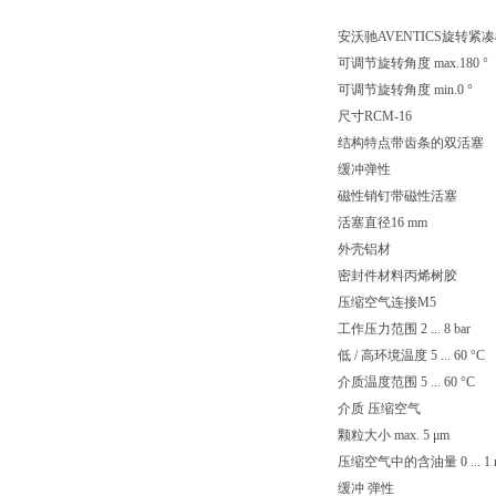
安沃驰AVENTICS旋转紧凑模块
可调节旋转角度 max.180 °
可调节旋转角度 min.0 °
尺寸RCM-16
结构特点带齿条的双活塞
缓冲弹性
磁性销钉带磁性活塞
活塞直径16 mm
外壳铝材
密封件材料丙烯树胶
压缩空气连接M5
工作压力范围 2 ... 8 bar
低 / 高环境温度 5 ... 60 °C
介质温度范围 5 ... 60 °C
介质 压缩空气
颗粒大小 max. 5 μm
压缩空气中的含油量 0 ... 1 
缓冲 弹性