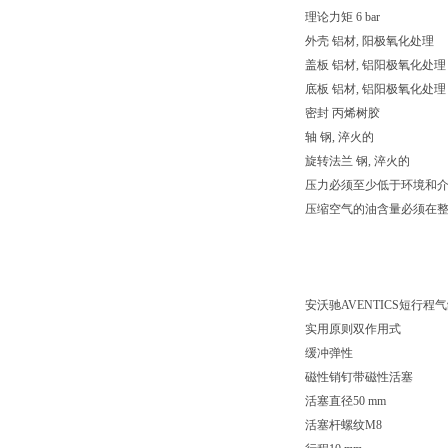
理论力矩 6 bar
外壳 铝材, 阳极氧化处理
盖板 铝材, 铝阳极氧化处
底板 铝材, 铝阳极氧化处
密封 丙烯树胶
轴 钢, 淬火的
旋转法兰 钢, 淬火的
压力必须至少低于环境和介质
压缩空气的油含量必须在
安沃驰AVENTICS短行程气缸, 
实用原则双作用式
缓冲弹性
磁性销钉带磁性活塞
活塞直径50 mm
活塞杆螺纹M8