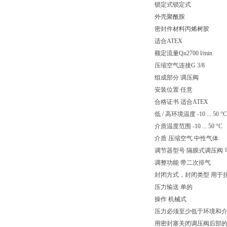
锁定式锁定式
外壳聚酰胺
密封件材料丙烯树胶
适合ATEX
额定流量Qn2700 l/min
压缩空气连接G 3/8
组成部分 调压阀
安装位置 任意
合格证书 适合ATEX
低 / 高环境温度 -10 ... 50 °C
介质温度范围 -10 ... 50 °C
介质 压缩空气 中性气体
调节器型号 隔膜式调压阀
调整功能 带二次排气
封闭方式，封闭类型 用于
压力输送 单的
操作 机械式
压力必须至少低于环境和介质
用密封塞关闭调压阀后部