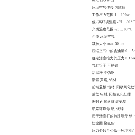
标准 ISO 6432
压缩空气连接 内螺纹
工作压力范围 1 ... 10 bar
低 / 高环境温度 -25 ... 80 °C
介质温度范围 -25 ... 80 °C
介质 压缩空气
颗粒大小 max. 50 μm
压缩空气中的含油量 0 ... 5 
确定活塞推力的压力 6.3 ba
气缸管子 不锈钢
活塞杆 不锈钢
活塞 黄铜, 铝材
前端盖板 铝材, 阳极氧化处
后盖 铝材, 阳极氧化处理
密封 丙烯树胶 聚氨酯
锁紧环螺母 钢, 镀锌
用于活塞杆的特殊螺母 钢,
防尘圈 聚氨酯
压力必须至少低于环境和介质温