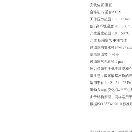
安装位置 垂直
合格证书 适合ATEX
工作压力范围 1.5 ... 16 bar
低 / 高环境温度 -10 ... 50 °C
介质温度范围 -10 ... 50 °C
介质 压缩空气 中性气体
过滤器的集水杯容积 87 cm
滤清器滤芯 可替换
过滤器气孔直径 5 μm
压力必须至少低于环境和介质
请注意：聚碳酸酯材质的
适用于在 1、2、21、22 Ex
流动方向的变化 (从空气供
由于结构原理，同样适用
根据ISO 8573-1:2010 标