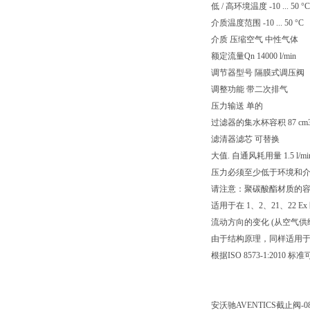
低 / 高环境温度 -10 ... 50 °C
介质温度范围 -10 ... 50 °C
介质 压缩空气 中性气体
额定流量Qn 14000 l/min
调节器型号 隔膜式调压阀
调整功能 带二次排气
压力输送 单的
过滤器的集水杯容积 87 cm
滤清器滤芯 可替换
大值. 自通风耗用量 1.5 l/mi
压力必须至少低于环境和介质
请注意：聚碳酸酯材质的
适用于在 1、2、21、22 Ex
流动方向的变化 (从空气供
由于结构原理，同样适用
根据ISO 8573-1:201
安沃驰AVENTICS截止阀-082