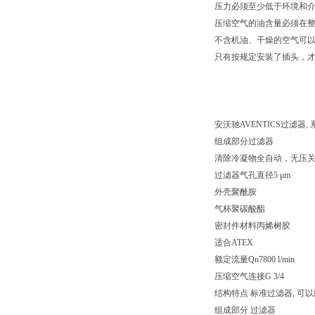
压力必须至少低于环境和介质
压缩空气的油含量必须在
不含机油、干燥的空气可
只有按规定安装了插头，
安沃驰AVENTICS过滤器, 系列 
组成部分过滤器
清除冷凝物全自动，无压
过滤器气孔直径5 μm
外壳聚酰胺
气杯聚碳酸酯
密封件材料丙烯树胶
适合ATEX
额定流量Qn7800 l/min
压缩空气连接G 3/4
结构特点 标准过滤器, 可
组成部分 过滤器