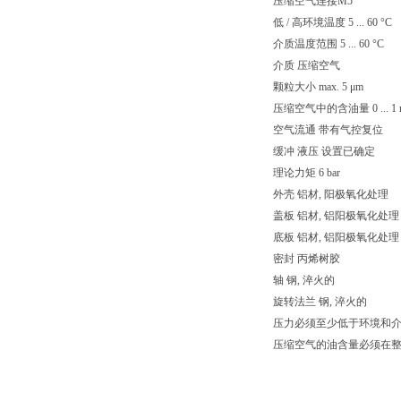
压缩空气连接M5
低 / 高环境温度 5 ... 60 °C
介质温度范围 5 ... 60 °C
介质 压缩空气
颗粒大小 max. 5 μm
压缩空气中的含油量 0 ... 1 
空气流通 带有气控复位
缓冲 液压 设置已确定
理论力矩 6 bar
外壳 铝材, 阳极氧化处理
盖板 铝材, 铝阳极氧化处
底板 铝材, 铝阳极氧化处
密封 丙烯树胶
轴 钢, 淬火的
旋转法兰 钢, 淬火的
压力必须至少低于环境和介质
压缩空气的油含量必须在