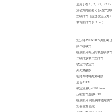
适用于在 1、2、21、22 Ex
流动方向的变化 (从空气供
次级排气（超过设定压力≤ 0.3 
带背部排气 (> 3 bar ).
安沃驰AVENTICS调压阀, 系列 A
操作机械式
组成部分调压阀带连续供
二级排放带二次排气
锁定式锁定式
外壳聚酰胺
密封件材料丙烯树胶
适合ATEX
额定流量Qn2700 l/min
压缩空气连接G 3/8
组成部分 调压阀带连续供
安装位置 任意