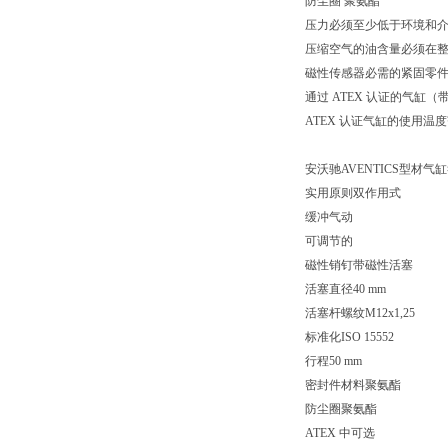
防尘圈 聚氨酯
压力必须至少低于环境和介质
压缩空气的油含量必须在
磁性传感器必需的紧固零
通过 ATEX 认证的气缸（带标记 I
ATEX 认证气缸的使用温度范围为 -
安沃驰AVENTICS型材气缸符合 
实用原则双作用式
缓冲气动
可调节的
磁性销钉带磁性活塞
活塞直径40 mm
活塞杆螺纹M12x1,25
标准化ISO 15552
行程50 mm
密封件材料聚氨酯
防尘圈聚氨酯
ATEX 中可选