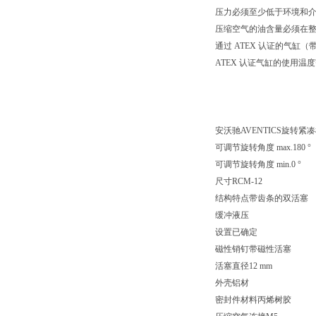
压力必须至少低于环境和介质
压缩空气的油含量必须在
通过 ATEX 认证的气缸（带标记 I
ATEX 认证气缸的使用温度范围为 -
安沃驰AVENTICS旋转紧凑模块
可调节旋转角度 max.180 °
可调节旋转角度 min.0 °
尺寸RCM-12
结构特点带齿条的双活塞
缓冲液压
设置已确定
磁性销钉带磁性活塞
活塞直径12 mm
外壳铝材
密封件材料丙烯树胶