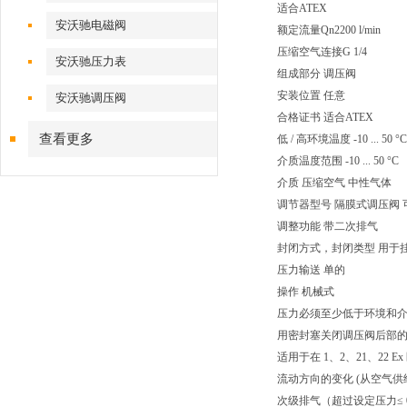
适合ATEX
安沃驰电磁阀
额定流量Qn2200 l/min
压缩空气连接G 1/4
安沃驰压力表
组成部分 调压阀
安装位置 任意
安沃驰调压阀
合格证书 适合ATEX
查看更多
低 / 高环境温度 -10 ... 50 °C
介质温度范围 -10 ... 50 °C
介质 压缩空气 中性气体
调节器型号 隔膜式调压阀
调整功能 带二次排气
封闭方式，封闭类型 用于
压力输送 单的
操作 机械式
压力必须至少低于环境和介质
用密封塞关闭调压阀后部
适用于在 1、2、21、22 Ex
流动方向的变化 (从空气供
次级排气（超过设定压力≤ 0.3 