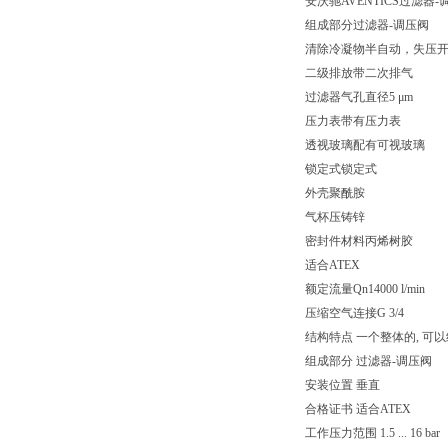
安沃驰AVENTICS过滤器-调压阀
组成部分过滤器-调压阀
清除冷凝物半自动，失压
二级排放带二次排气
过滤器气孔直径5 μm
压力表带有压力表
透视玻璃配有可视玻璃
锁定式锁定式
外壳聚酰胺
气杯压铸锌
密封件材料丙烯树胶
适合ATEX
额定流量Qn14000 l/min
压缩空气连接G 3/4
结构特点 一个整体的, 可
组成部分 过滤器-调压阀
安装位置 垂直
合格证书 适合ATEX
工作压力范围 1.5 ... 16 bar