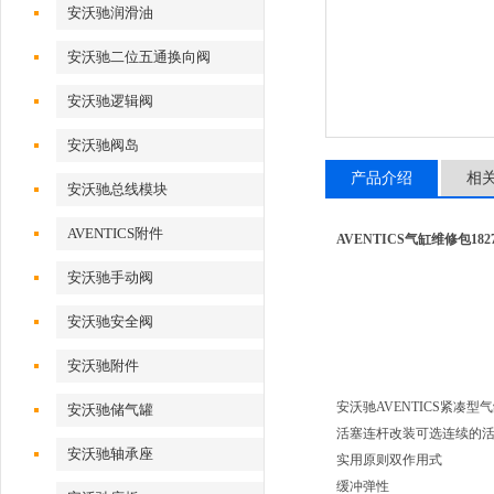
安沃驰润滑油
安沃驰二位五通换向阀
安沃驰逻辑阀
安沃驰阀岛
产品介绍
相
安沃驰总线模块
AVENTICS附件
AVENTICS气缸维修包18270
安沃驰手动阀
安沃驰安全阀
安沃驰附件
安沃驰AVENTICS紧凑型气缸, 
安沃驰储气罐
活塞连杆改装可选连续的
安沃驰轴承座
实用原则双作用式
缓冲弹性