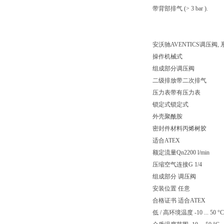
带背部排气 (> 3 bar ).
安沃驰AVENTICS调压阀, 系列
操作机械式
组成部分调压阀
二级排放带二次排气
压力表带有压力表
锁定式锁定式
外壳聚酰胺
密封件材料丙烯树胶
适合ATEX
额定流量Qn2200 l/min
压缩空气连接G 1/4
组成部分 调压阀
安装位置 任意
合格证书 适合ATEX
低 / 高环境温度 -10 ... 50 °C