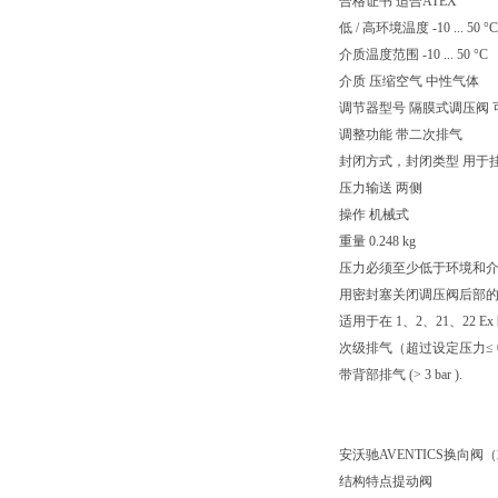
合格证书 适合ATEX
低 / 高环境温度 -10 ... 50 °C
介质温度范围 -10 ... 50 °C
介质 压缩空气 中性气体
调节器型号 隔膜式调压阀
调整功能 带二次排气
封闭方式，封闭类型 用于
压力输送 两侧
操作 机械式
重量 0.248 kg
压力必须至少低于环境和介质
用密封塞关闭调压阀后部
适用于在 1、2、21、22 Ex
次级排气（超过设定压力≤ 0.3 
带背部排气 (> 3 bar ).
安沃驰AVENTICS换向阀（或）
结构特点提动阀