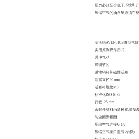
压力必须至少低于环境和介质
压缩空气的油含量必须在
安沃驰AVENTICS微型气缸, 系
实用原则双作用式
缓冲气动
可调节的
磁性销钉带磁性活塞
活塞直径20 mm
活塞杆螺纹M8
标准化ISO 6432
行程125 mm
密封件材料丙烯树胶,聚氨
防尘圈聚氨酯
压缩空气连接G 1/8
压缩空气接口型号内螺纹