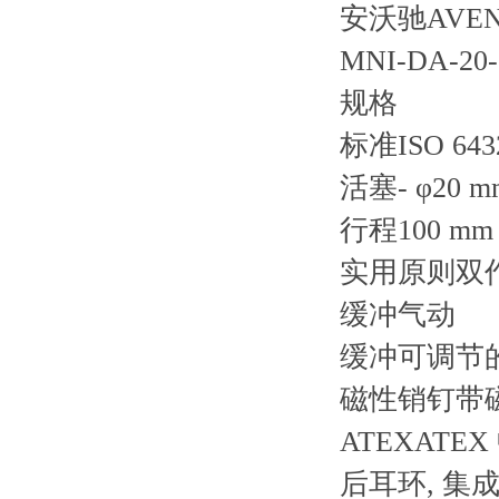
安沃驰AVENT
MNI-DA-20-0
规格
标准ISO 643
活塞- φ20 m
行程100 mm
实用原则双
缓冲气动
缓冲可调节
磁性销钉带
ATEXATE
后耳环, 集