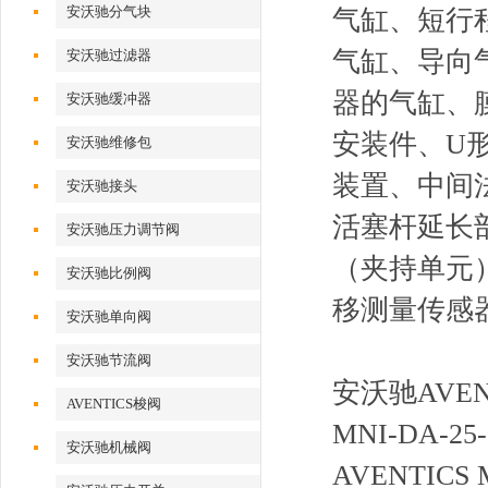
安沃驰分气块
气缸、短行
气缸、导向
安沃驰过滤器
器的气缸、
安沃驰缓冲器
安装件、U
安沃驰维修包
装置、中间
安沃驰接头
活塞杆延长
安沃驰压力调节阀
（夹持单元
安沃驰比例阀
移测量传感
安沃驰单向阀
安沃驰节流阀
安沃驰AVENT
AVENTICS梭阀
MNI-DA-25-0
安沃驰机械阀
AVENTICS 