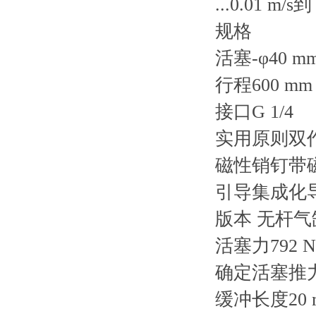
...0.01 m
规格
活塞-φ40 m
行程600 mm
接口G 1/4
实用原则双
磁性销钉带
引导集成化
版本 无杆气缸Ba
活塞力792 N
确定活塞推力的
缓冲长度20 