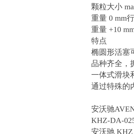
颗粒大小 max
重量 0 mm行程
重量 +10 mm
特点
椭圆形活塞
品种齐全，
一体式滑块
通过特殊的
安沃驰AVENT
KHZ-DA-025
安沃驰 K