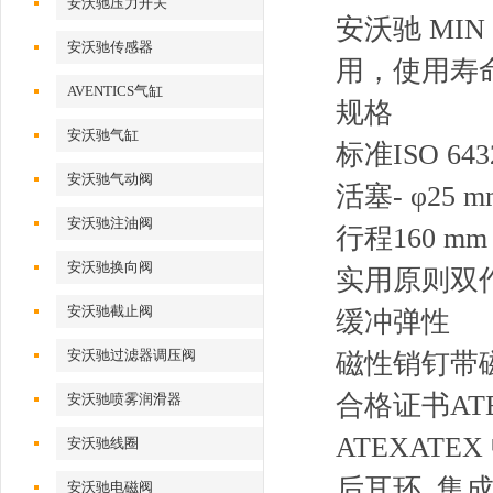
安沃驰压力开关
安沃驰 MIN
安沃驰传感器
用，使用寿
AVENTICS气缸
规格
安沃驰气缸
标准ISO 643
安沃驰气动阀
活塞- φ25 m
安沃驰注油阀
行程160 mm
安沃驰换向阀
实用原则双
安沃驰截止阀
缓冲弹性
安沃驰过滤器调压阀
磁性销钉带
合格证书AT
安沃驰喷雾润滑器
ATEXATE
安沃驰线圈
后耳环, 集
安沃驰电磁阀