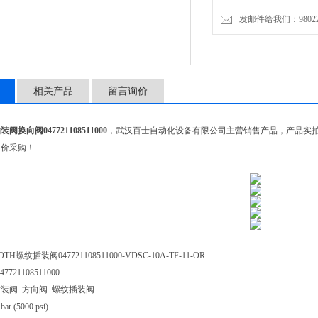
工作压力. [bar]350
发邮件给我们：9802274
油口数量3
体积流量 [l/min]50
位置2
正常位置常闭
相关产品
留言询价
阀心滑阀滑阀类型
换向阀047721108511000
，武汉百士自动化设备有限公司主营销售产品，产品实
询价采购！
H螺纹插装阀047721108511000-VDSC-10A-TF-11-OR
047721108511000
插装阀 方向阀 螺纹插装阀
r (5000 psi)