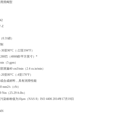
作用滑阀型
42
Y-Z
（0.31磅）
限制
0至90°C（-22至194°F）
80巴（4060磅/平方英寸）*
min（5 gpm）
部泄漏40 cm3/min（2.4 cu.in/min）
0至80°C（-4至176°F）
基或合成材料，具有润滑性能
 mm2/s（cSt）
Nm（25-29 ft-lbs）
标称值为10µm（NAS 8）ISO 4406 2014年17月19日
4N