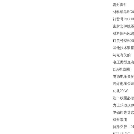
密封套件
材料编号RG08A
订货号R93000
密封套件线
材料编号RG02Z
订货号R93006
其他技术数据见
与电有关的
电压类型直
D36型线圈
电源电压参见数
容许电压公差：
功耗20 W
注：线圈必
力士乐REX
电磁阀先导
双向常闭
特殊空腔，01