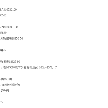
410530100
5582
圈
0010000100
7869
数据表18350-50
流电压
据表18325-90
在60°C环境下为标称电压的-10%/+15%。T
须单独订购
ROTH螺纹插装阀
式提升阀
7-E