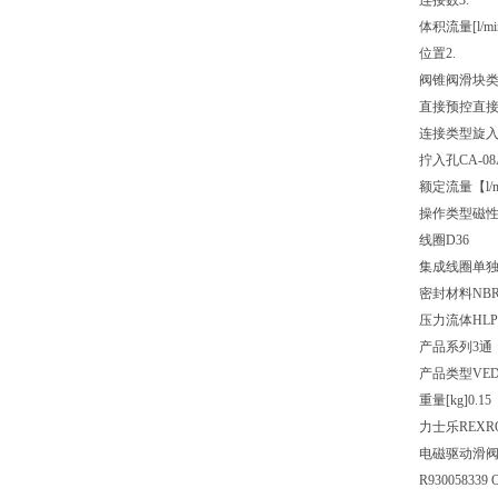
连接数
3.
体积流量[l/mi
位置
2.
阀锥阀
滑块
直接预控
直
连接类型
旋
拧入孔
CA-08
额定流量【l/m
操作类型
磁
线圈
D36
集成线圈
单
密封材料
NB
压力流体
HL
产品系列
3通
产品类型
VE
重量[kg]
0.15
力士乐REXROT
电磁驱动滑阀，
R930058339 