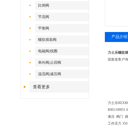
比例阀
节流阀
平衡阀
产品介绍
螺纹插装阀
电磁阀|线圈
力士乐螺纹插装阀
迎新老客户
单向阀|止回阀
溢流阀|减压阀
查看更多
力士乐REXROT
R901109951 
液压 阀门 
工作压力 350 ba