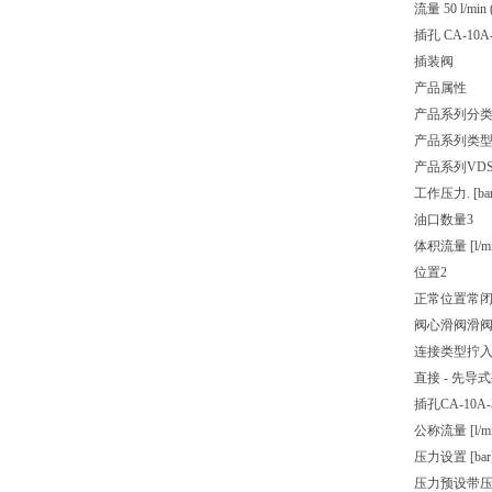
流量 50 l/min 
插孔 CA-10A
插装阀
产品属性
产品系列分
产品系列类
产品系列
VDS
工作压力. [bar
油口数量
3
体积流量 [l/mi
位置
2
正常位置
常
阀心滑阀
滑
连接类型
拧
直接 - 先导式
插孔
CA-10A
公称流量 [l/mi
压力设置 [bar
压力预设
带