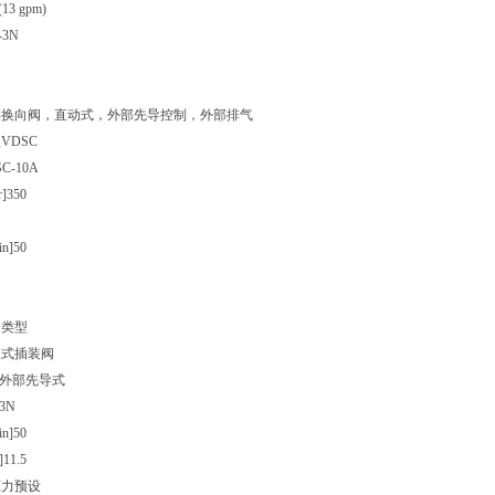
(13 gpm)
-3N
类
换向阀，直动式，外部先导控制，外部排气
型
VDSC
C-10A
]
350
n]
50
闭
阀类型
入式插装阀
外部先导式
-3N
n]
50
]
11.5
压力预设