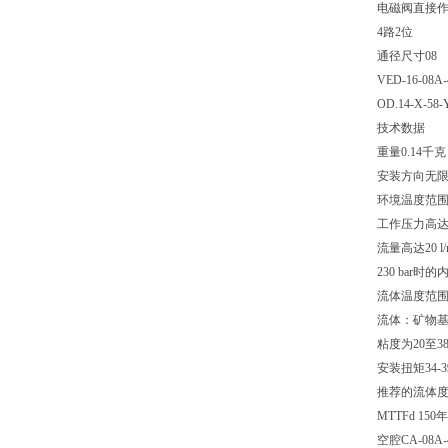
电磁阀直接
4路2位
通径尺寸08
VED-16-08A-
OD.14-X-58-
技术数据
重量0.14千克
安装方向无
环境温度范围-3
工作压力高达2
流量高达20 l/
230 bar时的内
流体温度范围-2
流体：矿物
粘度为20至380
安装扭矩34-39 
推荐的流体度污染
MTTFd 150年
空腔CA-08A-