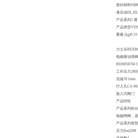
密封材料
NB
液压油
HL,HL
产品系列
2 通
产品类型
VD
重量 [kg]
0.19
力士乐REXROT
电磁驱动滑阀，
R930058704 
工作压力280
流速20 l/min
拧入孔CA-08
旋入式阀门
产品特性
产品系列的
电磁闸阀，直
产品系列类
压力[bar]
280