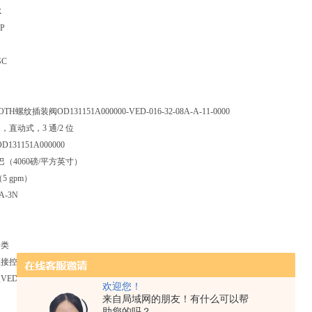
R
P
SC
H螺纹插装阀OD131151A000000-VED-016-32-08A-A-11-0000
直动式，3 通/2 位
OD131151A000000
巴（4060磅/平方英寸）
（5 gpm）
A-3N
分类
接控制，3通
型
VED
欢迎您！
来自局域网的朋友！有什么可以帮
助您的吗？