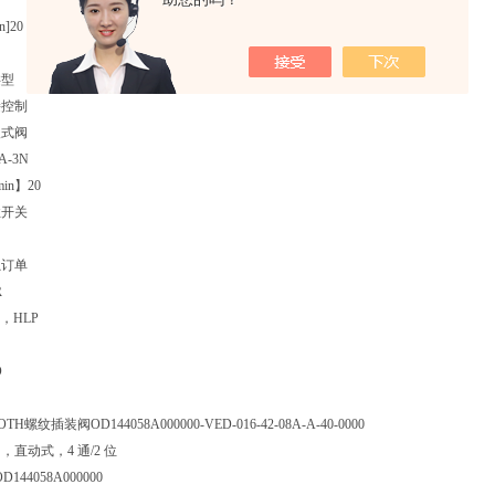
n]
20
类型
接控制
入式阀
A-3N
in】
20
性开关
独订单
R
P，HLP
D
H螺纹插装阀OD144058A000000-VED-016-42-08A-A-40-0000
直动式，4 通/2 位
OD144058A000000