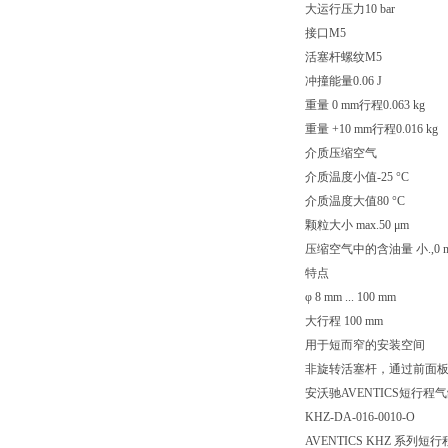
大运行压力10 bar
接口M5
活塞杆螺纹M5
冲撞能量0.06 J
重量 0 mm行程0.063 kg
重量 +10 mm行程0.016 kg
介质压缩空气
介质温度小值-25 °C
介质温度大值80 °C
颗粒大小 max.50 μm
压缩空气中的含油量 小.,0 m
特点
φ 8 mm ... 100 mm
大行程 100 mm
用于短而窄的安装空间
非旋转活塞杆，通过前面
安沃驰AVENTICS短行程气缸, 
KHZ-DA-016-0010-O
AVENTICS KHZ 系列短