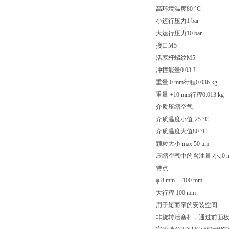
高环境温度80 °C
小运行压力1 bar
大运行压力10 bar
接口M5
活塞杆螺纹M5
冲撞能量0.03 J
重量 0 mm行程0.036 kg
重量 +10 mm行程0.013 kg
介质压缩空气
介质温度小值-25 °C
介质温度大值80 °C
颗粒大小 max.50 μm
压缩空气中的含油量 小.,0 m
特点
φ 8 mm ... 100 mm
大行程 100 mm
用于短而窄的安装空间
非旋转活塞杆，通过前面