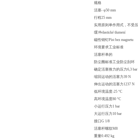
规格
活塞- φ50 mm
行程25 mm
实用原则单作用式，不受
缓冲elastické tlumení
磁性销钉Píst bez magnetu
环境要求工业标准
活塞杆单的
防尘圈标准工业防尘刮环
确定活塞推力的压力6,3 bar
缩回运动的活塞力39 N
伸出运动的活塞力1237 N
低环境温度-25 °C
高环境温度80 °C
小运行压力1 bar
大运行压力10 bar
接口G 1/8
活塞杆螺纹M8
重量0.492 kg