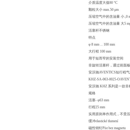
介质温度大值80 °C
颗粒大小 max.50 μm
压缩空气中的含油量 小.,0 m
压缩空气中的含油量 大5 mg
活塞杆不锈钢
特点
φ 8 mm ... 100 mm
大行程 100 mm
用于短而窄的安装空间
非旋转活塞杆，通过前面
安沃驰AVENTICS短行程气缸, 
KHZ-SA-063-0025-OA
安沃驰 KHZ 系列是一
规格
活塞- φ63 mm
行程25 mm
实用原则单作用式，不受
缓冲elastické tlumení
磁性销钉Píst bez magnetu