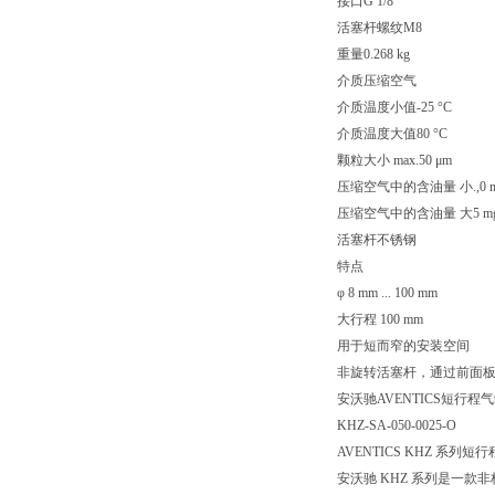
接口G 1/8
活塞杆螺纹M8
重量0.268 kg
介质压缩空气
介质温度小值-25 °C
介质温度大值80 °C
颗粒大小 max.50 μm
压缩空气中的含油量 小.,0 m
压缩空气中的含油量 大5 mg
活塞杆不锈钢
特点
φ 8 mm ... 100 mm
大行程 100 mm
用于短而窄的安装空间
非旋转活塞杆，通过前面
安沃驰AVENTICS短行程气缸, 
KHZ-SA-050-0025-O
AVENTICS KHZ 系列短
安沃驰 KHZ 系列是一