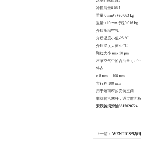
活塞杆螺纹M5
冲撞能量0.06 J
重量 0 mm行程0.063 kg
重量 +10 mm行程0.016 kg
介质压缩空气
介质温度小值-25 °C
介质温度大值80 °C
颗粒大小 max.50 μm
压缩空气中的含油量 小.,0 m
特点
φ 8 mm ... 100 mm
大行程 100 mm
用于短而窄的安装空间
非旋转活塞杆，通过前面
安沃驰润滑油8315020724
上一篇：
AVENTICS气缸维