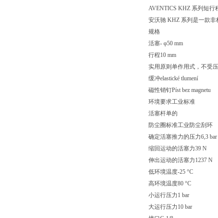
AVENTICS KHZ 系列短
安沃驰 KHZ 系列是一
规格
活塞- φ50 mm
行程10 mm
实用原则单作用式，不受
缓冲elastické tlumení
磁性销钉Píst bez magnetu
环境要求工业标准
活塞杆单的
防尘圈标准工业防尘刮环
确定活塞推力的压力6,3 bar
缩回运动的活塞力39 N
伸出运动的活塞力1237 N
低环境温度-25 °C
高环境温度80 °C
小运行压力1 bar
大运行压力10 bar