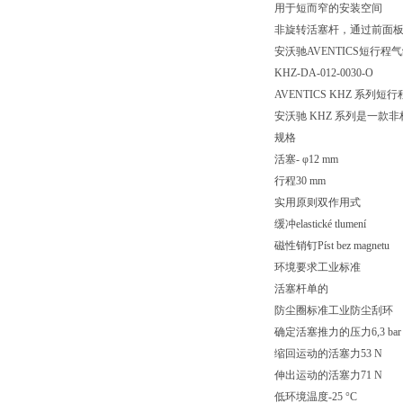
用于短而窄的安装空间
非旋转活塞杆，通过前面
安沃驰AVENTICS短行程气缸, 
KHZ-DA-012-0030-O
AVENTICS KHZ 系列短
安沃驰 KHZ 系列是一
规格
活塞- φ12 mm
行程30 mm
实用原则双作用式
缓冲elastické tlumení
磁性销钉Píst bez magnetu
环境要求工业标准
活塞杆单的
防尘圈标准工业防尘刮环
确定活塞推力的压力6,3 bar
缩回运动的活塞力53 N
伸出运动的活塞力71 N
低环境温度-25 °C