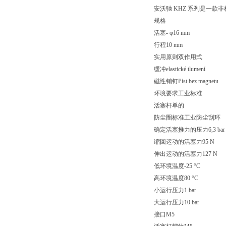
安沃驰 KHZ 系列是一
规格
活塞- φ16 mm
行程10 mm
实用原则双作用式
缓冲elastické tlumení
磁性销钉Píst bez magnetu
环境要求工业标准
活塞杆单的
防尘圈标准工业防尘刮环
确定活塞推力的压力6,3 bar
缩回运动的活塞力95 N
伸出运动的活塞力127 N
低环境温度-25 °C
高环境温度80 °C
小运行压力1 bar
大运行压力10 bar
接口M5