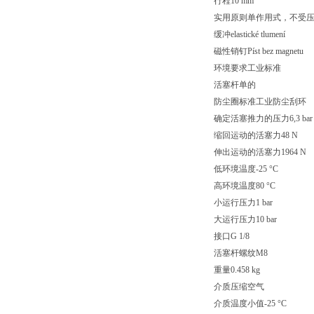
行程10 mm
实用原则单作用式，不受
缓冲elastické tlumení
磁性销钉Píst bez magnetu
环境要求工业标准
活塞杆单的
防尘圈标准工业防尘刮环
确定活塞推力的压力6,3 bar
缩回运动的活塞力48 N
伸出运动的活塞力1964 N
低环境温度-25 °C
高环境温度80 °C
小运行压力1 bar
大运行压力10 bar
接口G 1/8
活塞杆螺纹M8
重量0.458 kg
介质压缩空气
介质温度小值-25 °C