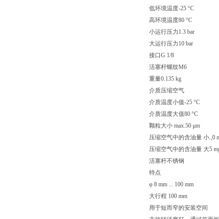
低环境温度-25 °C
高环境温度80 °C
小运行压力1.3 bar
大运行压力10 bar
接口G 1/8
活塞杆螺纹M6
重量0.135 kg
介质压缩空气
介质温度小值-25 °C
介质温度大值80 °C
颗粒大小 max.50 μm
压缩空气中的含油量 小.,0 m
压缩空气中的含油量 大5 mg
活塞杆不锈钢
特点
φ 8 mm ... 100 mm
大行程 100 mm
用于短而窄的安装空间