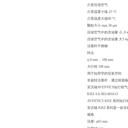
介质压缩空气
介质温度小值-25 °C
介质温度大值80 °C
颗粒大小 max.50 μm
压缩空气中的含油量 小.,0 m
压缩空气中的含油量 大5 mg
活塞杆不锈钢
特点
φ 8 mm ... 100 mm
大行程 100 mm
用于短而窄的安装空间
非旋转活塞杆，通过前面
安沃驰AVENTICS短行程气缸, 
KHZ-SA-063-0010-O
AVENTICS KHZ 系列短
安沃驰 KHZ 系列是一
规格
活塞- φ63 mm