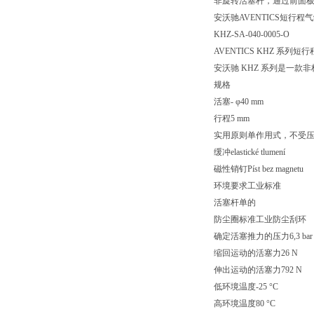
非旋转活塞杆，通过前面
安沃驰AVENTICS短行程气缸, 
KHZ-SA-040-0005-O
AVENTICS KHZ 系列短
安沃驰 KHZ 系列是一
规格
活塞- φ40 mm
行程5 mm
实用原则单作用式，不受
缓冲elastické tlumení
磁性销钉Píst bez magnetu
环境要求工业标准
活塞杆单的
防尘圈标准工业防尘刮环
确定活塞推力的压力6,3 bar
缩回运动的活塞力26 N
伸出运动的活塞力792 N
低环境温度-25 °C
高环境温度80 °C