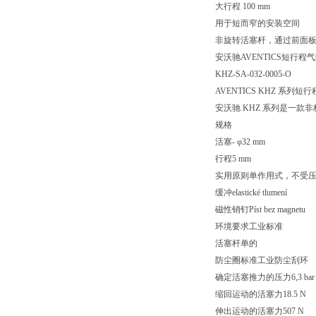
大行程 100 mm
用于短而窄的安装空间
非旋转活塞杆，通过前面
安沃驰AVENTICS短行程气缸, 
KHZ-SA-032-0005-O
AVENTICS KHZ 系列短
安沃驰 KHZ 系列是一
规格
活塞- φ32 mm
行程5 mm
实用原则单作用式，不受
缓冲elastické tlumení
磁性销钉Píst bez magnetu
环境要求工业标准
活塞杆单的
防尘圈标准工业防尘刮环
确定活塞推力的压力6,3 bar
缩回运动的活塞力18.5 N
伸出运动的活塞力507 N