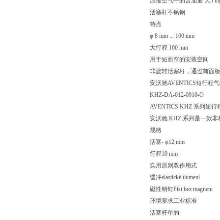
压缩空气中的含油量 大5 mg
活塞杆不锈钢
特点
φ 8 mm ... 100 mm
大行程 100 mm
用于短而窄的安装空间
非旋转活塞杆，通过前面
安沃驰AVENTICS短行程气缸, 
KHZ-DA-012-0010-O
AVENTICS KHZ 系列短
安沃驰 KHZ 系列是一
规格
活塞- φ12 mm
行程10 mm
实用原则双作用式
缓冲elastické tlumení
磁性销钉Píst bez magnetu
环境要求工业标准
活塞杆单的