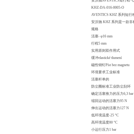
安沃驰AVENTICS短行程气缸, 
KHZ-DA-016-0005-O
AVENTICS KHZ 系列短
安沃驰 KHZ 系列是一
规格
活塞- φ16 mm
行程5 mm
实用原则双作用式
缓冲elastické tlumení
磁性销钉Píst bez magnetu
环境要求工业标准
活塞杆单的
防尘圈标准工业防尘刮环
确定活塞推力的压力6,3 bar
缩回运动的活塞力95 N
伸出运动的活塞力127 N
低环境温度-25 °C
高环境温度80 °C
小运行压力1 bar