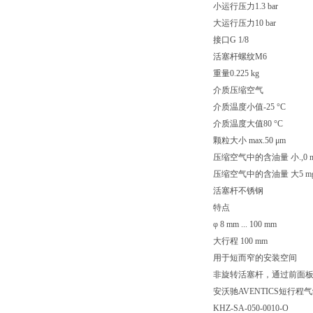
小运行压力1.3 bar
大运行压力10 bar
接口G 1/8
活塞杆螺纹M6
重量0.225 kg
介质压缩空气
介质温度小值-25 °C
介质温度大值80 °C
颗粒大小 max.50 μm
压缩空气中的含油量 小.,0 m
压缩空气中的含油量 大5 mg
活塞杆不锈钢
特点
φ 8 mm ... 100 mm
大行程 100 mm
用于短而窄的安装空间
非旋转活塞杆，通过前面
安沃驰AVENTICS短行程气缸, 
KHZ-SA-050-0010-O