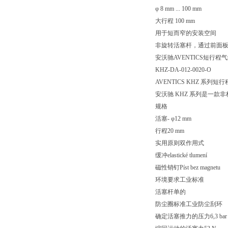
φ 8 mm ... 100 mm
大行程 100 mm
用于短而窄的安装空间
非旋转活塞杆，通过前面
安沃驰AVENTICS短行程气缸, 
KHZ-DA-012-0020-O
AVENTICS KHZ 系列短
安沃驰 KHZ 系列是一
规格
活塞- φ12 mm
行程20 mm
实用原则双作用式
缓冲elastické tlumení
磁性销钉Píst bez magnetu
环境要求工业标准
活塞杆单的
防尘圈标准工业防尘刮环
确定活塞推力的压力6,3 bar