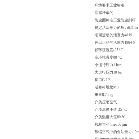
环境要求工业标准
活塞杆单的
防尘圈标准工业防尘刮环
确定活塞推力的压力6,3 bar
缩回运动的活塞力48 N
伸出运动的活塞力1964 N
低环境温度-25 °C
高环境温度80 °C
小运行压力1 bar
大运行压力10 bar
接口G 1/8
活塞杆螺纹M8
重量0.75 kg
介质压缩空气
介质温度小值-25 °C
介质温度大值80 °C
颗粒大小 max.50 μm
压缩空气中的含油量 小.,0 m