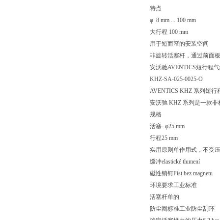
特点
φ 8 mm ... 100 mm
大行程 100 mm
用于短而窄的安装空间
非旋转活塞杆，通过前面
安沃驰AVENTICS短行程气缸, 
KHZ-SA-025-0025-O
AVENTICS KHZ 系列短
安沃驰 KHZ 系列是一
规格
活塞- φ25 mm
行程25 mm
实用原则单作用式，不受
缓冲elastické tlumení
磁性销钉Píst bez magnetu
环境要求工业标准
活塞杆单的
防尘圈标准工业防尘刮环