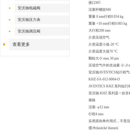
接口M5
安沃驰电磁阀
活塞杆螺纹M6
重量 0 mm行程0.054 kg
安沃驰压力表
重量 +10 mm行程0.005 kg
大行程200 mm
安沃驰调压阀
介质压缩空气
查看更多
介质温度小值-20 °C
介质温度大值70 °C
颗粒大小 max.50 μm
压缩空气中的含油量 小.,0 m
安沃驰AVENTICS短行程气缸, 
KHZ-SA-012-0004-O
AVENTICS KHZ 系列短
安沃驰 KHZ 系列是一
规格
活塞- φ12 mm
行程4 mm
实用原则单作用式，不受
缓冲elastické tlumení