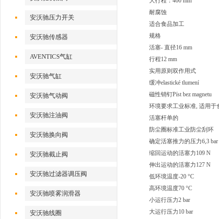
大行程：400 mm
耐腐蚀
安沃驰压力开关
适合食品加工
规格
安沃驰传感器
活塞- 直径16 mm
AVENTICS气缸
行程12 mm
实用原则双作用式
安沃驰气缸
缓冲elastické tlumení
磁性销钉Píst bez magnetu
安沃驰气动阀
环境要求工业标准, 适用于
安沃驰注油阀
活塞杆单的
防尘圈标准工业防尘刮环
安沃驰换向阀
确定活塞推力的压力6,3 bar
缩回运动的活塞力109 N
安沃驰截止阀
伸出运动的活塞力127 N
安沃驰过滤器调压阀
低环境温度-20 °C
高环境温度70 °C
安沃驰喷雾润滑器
小运行压力2 bar
大运行压力10 bar
安沃驰线圈