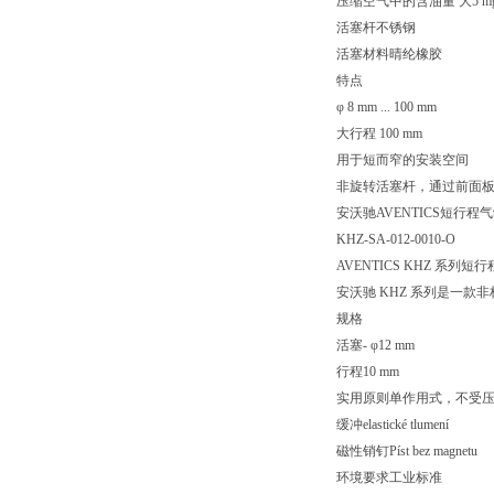
压缩空气中的含油量 大5 mg
活塞杆不锈钢
活塞材料晴纶橡胶
特点
φ 8 mm ... 100 mm
大行程 100 mm
用于短而窄的安装空间
非旋转活塞杆，通过前面
安沃驰AVENTICS短行程气缸, 
KHZ-SA-012-0010-O
AVENTICS KHZ 系列短
安沃驰 KHZ 系列是一
规格
活塞- φ12 mm
行程10 mm
实用原则单作用式，不受
缓冲elastické tlumení
磁性销钉Píst bez magnetu
环境要求工业标准