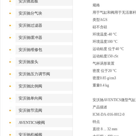
安沃驰底板
规格
用于气缸和阀用于无活塞
安沃驰分气块
类型AGS
安沃驰过滤器
硅不含硅
环境温度-40 °C
安沃驰缓冲器
环境温度100 °C
运动粘度 位于40 °C
安沃驰维修包
运动粘度150 cSt
安沃驰接头
气杯涡形装置
密度 位于20 °C
安沃驰压力调节阀
密度0.85 g/cm3
重量0.4 kg
安沃驰比例阀
安沃驰单向阀
安沃驰AVENTICS微型气缸, 系
产品描述
安沃驰节流阀
ICM-DA-016-0012-0
特点
AVENTICS梭阀
直径 8 ... 32 mm
安沃驰机械阀