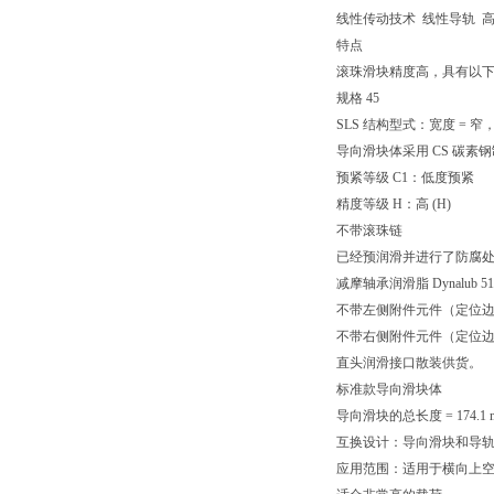
线性传动技术 线性导轨 高
特点
滚珠滑块精度高，具有以
规格 45
SLS 结构型式：宽度 = 窄，
导向滑块体采用 CS 碳素
预紧等级 C1：低度预紧
精度等级 H：高 (H)
不带滚珠链
已经预润滑并进行了防腐
减摩轴承润滑脂 Dynalub 51
不带左侧附件元件（定位
不带右侧附件元件（定位
直头润滑接口散装供货。
标准款导向滑块体
导向滑块的总长度 = 174.1 
互换设计：导向滑块和导
应用范围：适用于横向上