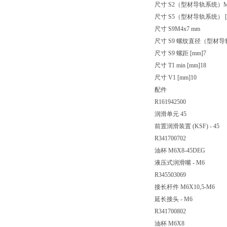
尺寸 S2（型材导轨系统）
尺寸 S5（型材导轨系统） [
尺寸 S9
M4x7 mm
尺寸 S9 螺纹直径（型材
尺寸 S9 螺距 [mm]
7
尺寸 T1 min [mm]
18
尺寸 V1 [mm]
10
配件
R161942500
润滑单元 45
前置润滑装置 (KSF) - 45
R341700702
油杯 M6X8-45DEG
液压式润滑嘴 - M6
R345503069
接长杆件 M6X10,5-M6
延长接头 - M6
R341700802
油杯 M6X8