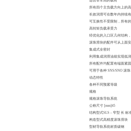
适合非常高的载荷
所有四个主负载方向上的
长效润滑可在数年内持续
可互换性不受限制，所有
高转矩负载承受力
经优化的入口区几何结构
滚珠滑块的配件可从上面
集成式全密封
利用集成润滑油箱实现低
所有配件均配置有端面紧
可用于各种 SNS/SNO 滚
动态特性
各种不同预紧等级
规格
规格
滚珠导轨系统
公称尺寸 [mm]
45
结构型式
SLS – 窄型 长 
构造型式
高精度滚珠滑块
型材导轨系统材质
碳钢