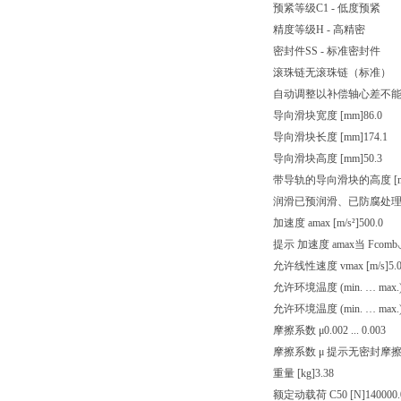
预紧等级
C1 - 低度预紧
精度等级
H - 高精密
密封件
SS - 标准密封件
滚珠链
无滚珠链（标准）
自动调整以补偿轴心差
不
导向滑块宽度 [mm]
86.0
导向滑块长度 [mm]
174.1
导向滑块高度 [mm]
50.3
带导轨的导向滑块的高度 [m
润滑
已预润滑、已防腐处
加速度 amax [m/s²]
500.0
提示 加速度 amax
当 Fcomb◡
允许线性速度 vmax [m/s]
5.
允许环境温度 (min. … max.
允许环境温度 (min. … max.
摩擦系数 μ
0.002 ... 0.003
摩擦系数 μ 提示
无密封摩
重量 [kg]
3.38
额定动载荷 C50 [N]
140000.