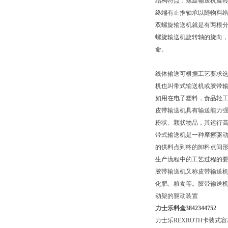
结构特点：螺旋输送机旋
终端有止推轴承以随物料
双螺旋输送机就是有两根
螺旋输送机旋转轴的旋向
命。
线体输送可根据工艺要求选
机也叫带式输送机或胶带输
如用在电子塑料，食品轻
皮带输送机具有输送能力强
粉状、颗状物品，其运行
带式输送机是一种摩擦驱
的供料点到终的卸料点间
生产流程中的工艺过程的
胶带输送机又称皮带输送
化肥、粮食等。胶带输送机
动架的驱动装置
力士乐料盒3842344752
力士乐REXROTH卡装式容