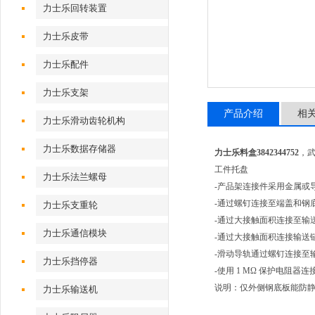
力士乐回转装置
力士乐皮带
力士乐配件
力士乐支架
产品介绍
相
力士乐滑动齿轮机构
力士乐数据存储器
力士乐料盒3842344752
，
工件托盘
力士乐法兰螺母
-产品架连接件采用金属或
-通过螺钉连接至端盖和钢
力士乐支重轮
-通过大接触面积连接至输
力士乐通信模块
-通过大接触面积连接输送
-滑动导轨通过螺钉连接至
力士乐挡停器
-使用 1 MΩ 保护电阻器
说明：仅外侧钢底板能防
力士乐输送机