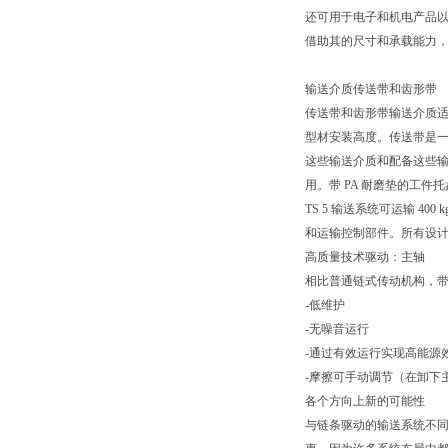
还可用于电子和机电产品
借助其的尺寸和承载能力，
输送介质传送带和齿形带
传送带和齿形带输送介质
型材安装高度。传送带是一
这些输送介质和配备这些
用。带 PA 耐磨垫的工件托盘
TS 5 输送系统可运输 
和运输控制部件。所有设
高质量技术驱动：主轴
相比普通链式传动机构，带主
-低维护
-无噪音运行
-通过有效运行实现高能源
-摩擦可手动调节（在卸下
各个方向上新的可能性
与链条驱动的输送系统不同