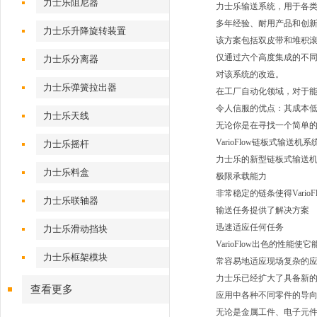
力士乐阻尼器
力士乐输送系统，用于各
多年经验、耐用产品和创
力士乐升降旋转装置
该方案包括双皮带和堆积滚
仅通过六个高度集成的不同
力士乐分离器
对该系统的改造。
力士乐弹簧拉出器
在工厂自动化领域，对于能
令人信服的优点：其成本
力士乐天线
无论你是在寻找一个简单
VarioFlow链板式输送机
力士乐摇杆
力士乐的新型链板式输送机
力士乐料盒
极限承载能力
非常稳定的链条使得Vari
力士乐联轴器
输送任务提供了解决方案
迅速适应任何任务
力士乐滑动挡块
VarioFlow出色的性
力士乐框架模块
常容易地适应现场复杂的
力士乐已经扩大了具备新的侧
查看更多
应用中各种不同零件的导
无论是金属工件、电子元件、