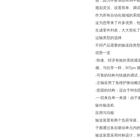
惠，因为许多系统布局中
规划灵活、设置简单、调
作为所有自动化领域的系统
这为您带来了许多优势，包括
生成零件列表，大大简化
运输类型的选择
不同产品需要的输送段类
优势一览
-快速、经济有效的系统规
侧。与往常一样，MTpro
-可靠的结构与快捷的调试
-主轴采用了免维护驱动概
-坚固的结构：适合于特别
-一切来自单一来源：由于
纵向输送机
应用与功能
输送装置有两个负荷等级，针
子都通过各自驱动单元内
输送装置采用对称设计，