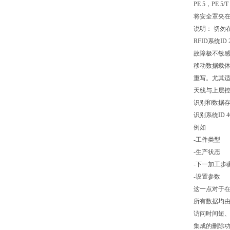
PE 5，PE 5/
将安全罩夹在防护
说明： 切勿
RFID系统
故障极不敏感
移动数据载体
重写。尤其
天线与上层控
识别和数据存储
识别系统ID
例如
-工件类型
-生产状态
-下一加工步
-设置参数
这一点对于
所有数据均由
访问时间短
集成的删除功