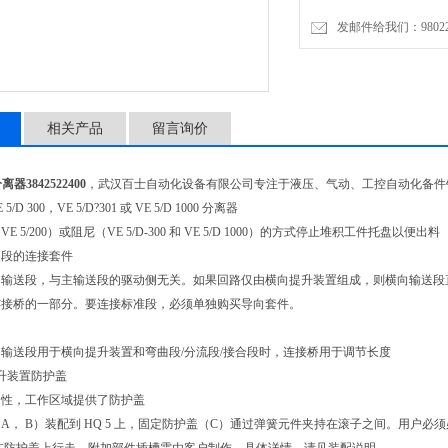
发邮件给我们：9802274
相关产品
留言询价
器3842522400
，武汉百士自动化设备有限公司专注于液压、气动、工控自动化备件
 5/D 300，VE 5/D?301 或 VE 5/D 1000 分离器
 5/200）或阻尼（VE 5/D-300 和 VE 5/D 1000）的方式停止堆积工件托盘以便出料
送段的连接套件
向输送段，与主输送段的驱动侧无关。如果回路仅由横向提升装置组成，则横向输送段
连接桥的一部分。要连接标准段，必须单独购买导向套件。
输送段用于横向提升装置和弯曲段/分流段/接合段时，连接桥用于调节长度
提升装置防护盖
全性，工作区域提供了防护盖
A， B）装配到 HQ 5 上，固定防护盖（C）通过弹簧元件夹持在滚子之间。用户