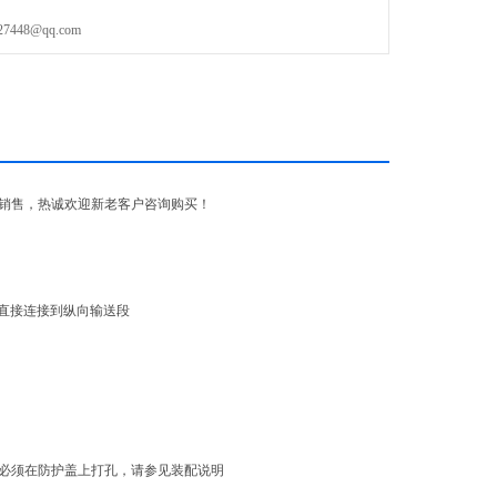
48@qq.com
销售，热诚欢迎新老客户咨询购买！
直接连接到纵向输送段
必须必须在防护盖上打孔，请参见装配说明