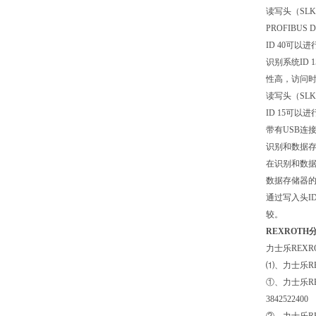
读写头（SL
PROFIBU
ID 40可以
识别系统ID
性高，访问
读写头（SL
ID 15可以
带有USB连
识别和数据存储
在识别和数据
数据存储器
通过写入头I
较。
REXROTH分离
力士乐REXR
⑴、力士乐R
①、力士乐RE
3842522400