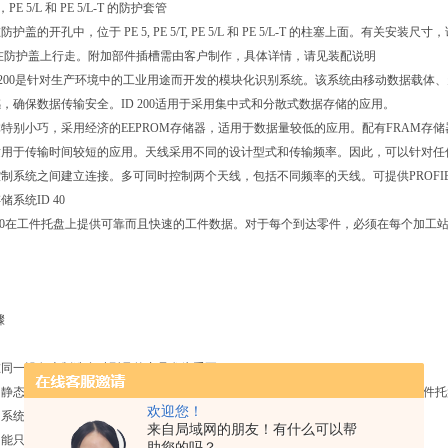
T，PE 5/L 和 PE 5/L-T 的防护套管
盖的开孔中，位于 PE 5, PE 5/T, PE 5/L 和 PE 5/L-T 的柱塞上面。有关安装
在防护盖上行走。附加部件插槽需由客户制作，具体详情，请见装配说明
ID 200是针对生产环境中的工业用途而开发的模块化识别系统。该系统由移动数据载
，确保数据传输安全。ID 200适用于采用集中式和分散式数据存储的应用。
特别小巧，采用经济的EEPROM存储器，适用于数据量较低的应用。配有FRAM存
适用于传输时间较短的应用。天线采用不同的设计型式和传输频率。因此，可以针对任
制系统之间建立连接。多可同时控制两个天线，包括不同频率的天线。可提供PROFIB
系统ID 40
 40在工件托盘上提供可靠而且快速的工件数据。对于每个到达零件，必须在每个加工
骤
在同一设备上制造多种型号的产品尤为重要。
静态读写头（SLK）存储在移动数据载体（MDT）上，移动数据载体直接位于工件
欢迎您！
、系统可用性高。
来自局域网的朋友！有什么可以帮
能只能在SLK上触发，可以清空数据存储器，而不会进一步停留在SLK中。
助您的吗？