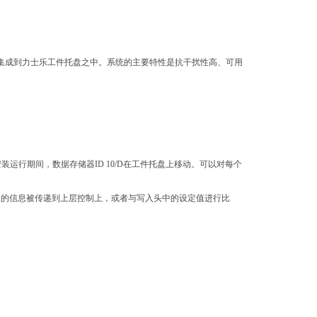
*集成到力士乐工件托盘之中。系统的主要特性是抗干扰性高、可用
安装运行期间，数据存储器ID 10/D在工件托盘上移动。可以对每个
询。读取的信息被传递到上层控制上，或者与写入头中的设定值进行比