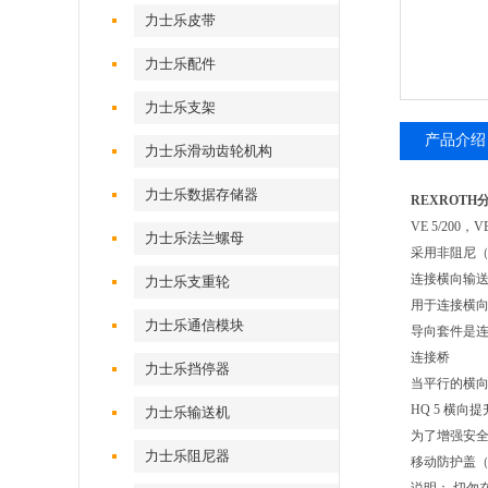
力士乐皮带
力士乐配件
力士乐支架
产品介绍
力士乐滑动齿轮机构
力士乐数据存储器
REXROTH分离
VE 5/200，VE
力士乐法兰螺母
采用非阻尼（VE
连接横向输
力士乐支重轮
用于连接横
力士乐通信模块
导向套件是
连接桥
力士乐挡停器
当平行的横向
HQ 5 横向
力士乐输送机
为了增强安
力士乐阻尼器
移动防护盖（