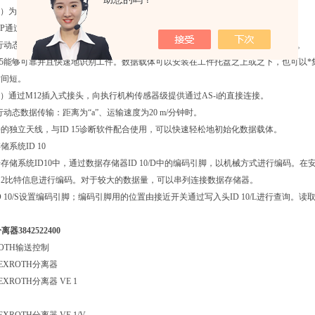
K）为现场总线系统提供了直接的现场总线连接。
S DP通过M12插入式接头实现连接。
进行动态数据传输：如果以距离“a”、运输速度30 m/分钟传输时，传输容量为64 字节。
 15能够可靠并且快速地识别工件。数据载体可以安装在工件托盘之上或之下，也可以
时间短。
K）通过M12插入式接头，向执行机构传感器级提供通过AS-i的直接连接。
进行动态数据传输：距离为“a”、运输速度为20 m/分钟时。
接的独立天线，与ID 15诊断软件配合使用，可以快速轻松地初始化数据载体。
系统ID 10
存储系统ID10中，通过数据存储器ID 10/D中的编码引脚，以机械方式进行编码。在
的2比特信息进行编码。对于较大的数据量，可以串列连接数据存储器。
D 10/S设置编码引脚；编码引脚用的位置由接近开关通过写入头ID 10/L进行查
器3842522400
OTH输送控制
EXROTH分离器
XROTH分离器 VE 1