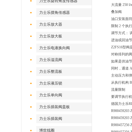
力士乐旋转角度传感器
大流量 250 l/
叠加阀
力士乐摆角传感器
油口安装面符合 I
力士乐放大器
限制 2 个
调节方式： 
力士乐放大板
进油或回油
Z2FS16
力士乐电液换向阀
对称排列的
力士乐溢流阀
如果是供油节
同时，通道 
力士乐整流板
主动压力和
从执行机构 
力士乐液压锁
流量限制
力士乐单向阀
要调节执行
德国力士乐R
力士乐插装阀盖板
R900459203 
R900459203 Z
力士乐插装阀
R900457256 Z
博世线圈