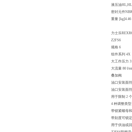
液压油
HL,HL
密封元件
NB
重量 [kg]
4.46
力士乐REX
Z2FS6
规格 6
组件系列 4X
大工作压力 315
大流量 80 l/m
叠加阀
油口安装面符合 
油口安装面符合 I
用于限制 2
4 种调整类型
带锁紧螺母
带刻度可锁定
用于供油或