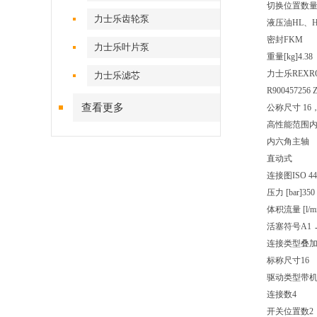
切换位置数
力士乐齿轮泵
液压油
HL、
密封
FKM
力士乐叶片泵
重量[kg]
4.38
力士乐REXROT
力士乐滤芯
R900457256 Z
查看更多
公称尺寸 16，
高性能范围
内六角主轴
直动式
连接图
ISO 44
压力 [bar]
350
体积流量 [l/mi
活塞符号
A1 
连接类型
叠
标称尺寸
16
驱动类型
带
连接数
4
开关位置数
2