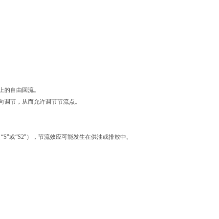
上的自由回流。
轴向调节，从而允许调节节流点。
S"或“S2"），节流效应可能发生在供油或排放中。