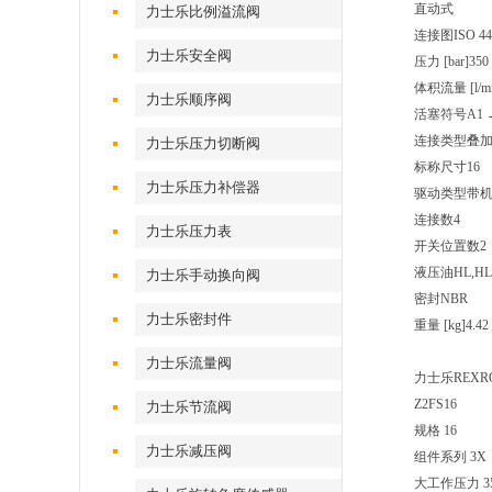
直动式
力士乐比例溢流阀
连接图
ISO 44
力士乐安全阀
压力 [bar]
350
体积流量 [l/mi
力士乐顺序阀
活塞符号
A1 
连接类型
叠
力士乐压力切断阀
标称尺寸
16
力士乐压力补偿器
驱动类型
带
连接数
4
力士乐压力表
开关位置数
2
液压油
HL,HL
力士乐手动换向阀
密封
NBR
力士乐密封件
重量 [kg]
4.42
力士乐流量阀
力士乐REX
Z2FS16
力士乐节流阀
规格 16
力士乐减压阀
组件系列 3X
大工作压力 350