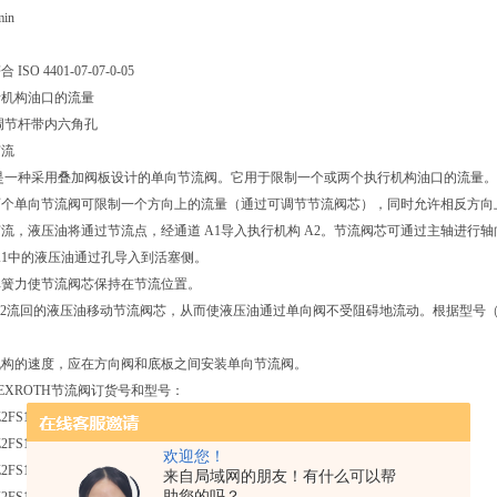
min
SO 4401-07-07-0-05
执行机构油口的流量
调节杆带内六角孔
节流
型阀是一种采用叠加阀板设计的单向节流阀。它用于限制一个或两个执行机构油口的流量。
两个单向节流阀可限制一个方向上的流量（通过可调节节流阀芯），同时允许相反方向
流，液压油将通过节流点，经通道 A1导入执行机构 A2。节流阀芯可通过主轴进行
A1中的液压油通过孔导入到活塞侧。
弹簧力使节流阀芯保持在节流位置。
B2流回的液压油移动节流阀芯，从而使液压油通过单向阀不受阻碍地流动。根据型号（“
机构的速度，应在方向阀和底板之间安装单向节流阀。
EXROTH节流阀订货号和型号：
Z2FS16-8-3X/S
2FS16-8-31/S
欢迎您！
2FS16-8-31/S2
来自局域网的朋友！有什么可以帮
助您的吗？