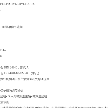
P,HLPD,HVLP,HVLPD,HFC
R
ROTH双单向节流阀
 bar
in
DIN 24340，形式 A
SO 4401-03-02-0-05（带孔）
 个执行机构油口的主油流量或先导油流量。
：
和保护帽的调节螺钉
旋钮• 内六角带刻度主轴• 带刻度旋钮
回油节流