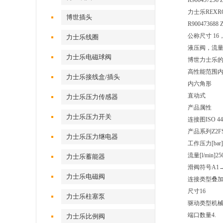
R900457256 
力士乐REX
博世插头
R900473688 
公称尺寸 16，
力士乐线圈
液压阀，流
力士乐电磁球阀
博世力士乐
高性能范围
力士乐接线盒/插头
内六角形
直动式
力士乐压力传感器
产品属性
力士乐压力开关
连接图
ISO 44
产品系列
Z2F
力士乐压力继电器
工作压力[bar]
流量[l/min]
25
力士乐蓄能器
滑阀符号
A1
力士乐电磁阀
连接类型
叠
尺寸
16
力士乐柱塞泵
驱动类型
机
端口数量
4.
力士乐比例阀