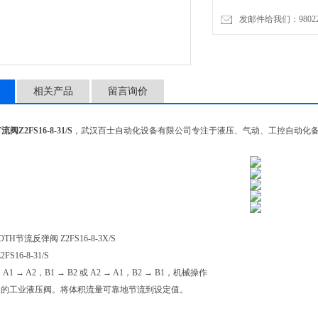
发邮件给我们：9802274
相关产品
留言询价
节流阀
Z2FS16-8-31/S
，武汉百士自动化设备有限公司专注于液压、气动、工控自动化
TH节流反弹阀 Z2FS16-8-3X/S
2FS16-8-31/S
A1 → A2，B1 → B2 或 A2 → A1，B2 → B1，机械操作
内的工业液压阀。将体积流量可靠地节流到设定值。