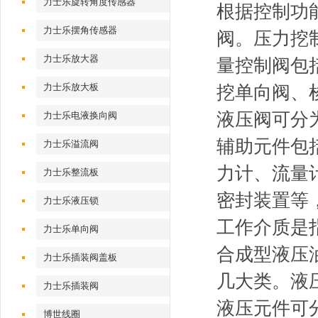
力士乐旋转角度传感器
根据控制功
力士乐摆角传感器
阀。压力挖
力士乐放大器
量控制阀包
力士乐放大板
挖单向阀、
液压阀可分
力士乐电液换向阀
辅助元件包
力士乐溢流阀
力计、流量
力士乐整流板
密封装置等
力士乐液压锁
工作介质是
力士乐单向阀
合成型液压
力士乐插装阀盖板
几大类。液
力士乐插装阀
液压元件可
博世线圈