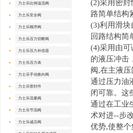
(2)采用
力士乐比例溢流阀
路简单结构
力士乐安全阀
(3)利用
力士乐顺序阀
回路结构简
力士乐压力切断阀
(4)采用由
力士乐压力补偿器
的液压冲击
力士乐压力表
阀,在主液
力士乐手动换向阀
通过压力油液
力士乐密封件
闭可靠。这
力士乐流量阀
通过在工业
力士乐节流阀
术对进--
力士乐减压阀
优势,使整