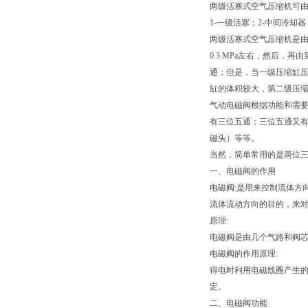
两级活塞式空气压缩机可
1-一级活塞；2-中间冷却器
两级活塞式空气压缩机是由
0.3 MPa左右，然后
通；但是，当一级压缩缸
缸的体积较大，第二级压
气动电磁阀根据功能和需
有三位五通；三位五通又有
磁头）等等。
当然，简单常用的是两位
一、电磁阀的作用
电磁阀:是用来控制流体方
流体流动方向的目的，来
原理:
电磁阀是由几个气路和阀芯
电磁阀的作用原理:
得电时利用电磁线圈产生的
定。
二、电磁阀功能