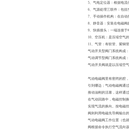
5、气电定位器：根据电流信
6、气源处理三联件：包括
7、手动操作机构：在自动
8、静音器：安装在电磁阀
9、快插接头：一端连接于
10、空压机：是压缩空气
11、气管：有软管、紫铜管
气动开关型阀门系统构成
气动调节型阀门系统构成
气动开关阀就是以压缩空
气动电磁阀里有密闭的腔
引到哪边；气动电磁阀通
推动油刚的活塞，这样通
在气动回路中，电磁控制
实现气流的换向。按电磁
阀则利用电磁先导阀输出
气动电磁阀工作位置（也
阀根据命令执行空气流向