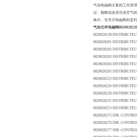
气动电磁阀主要的工作原
过、截断或改变压缩空气
换向，先导式电磁阀则是
气动元件电磁阀082002822
0820028138 DISTRIBUTEU
0820028201 DISTRIBUTEUR
0820028202 DISTRIBUTEUR
0820028203 DISTRIBUTEUR
0820028204 DISTRIBUTEUR
0820028205 DISTRIBUTEUR
0820028225 DISTRIBUTEUR
0820028226 DISTRIBUTEUR
0820028228 DISTRIBUTEUR
0820028251 DISTRIBUTEUR
0820028253 DISTRIBUTEUR
0820028275 DIR.-CONTRO
0820028276 DIR.-CONTRO
0820028277 DIR.-CONTRO