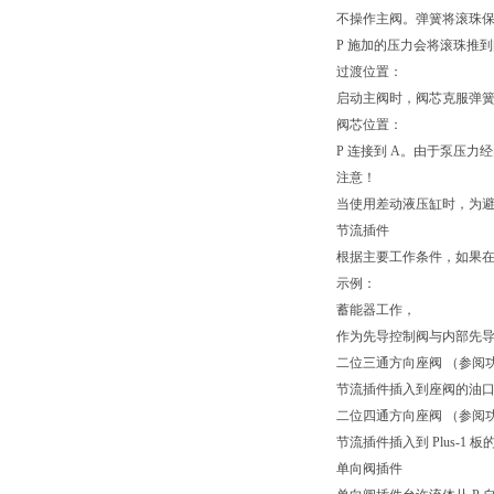
不操作主阀。弹簧将滚珠保持
P 施加的压力会将滚珠推到阀
过渡位置：
启动主阀时，阀芯克服弹簧移
阀芯位置：
P 连接到 A。由于泵压力经
注意！
当使用差动液压缸时，为避
节流插件
根据主要工作条件，如果
示例：
蓄能器工作，
作为先导控制阀与内部先
二位三通方向座阀 （参阅
节流插件插入到座阀的油口 
二位四通方向座阀 （参阅
节流插件插入到 Plus-1 板
单向阀插件