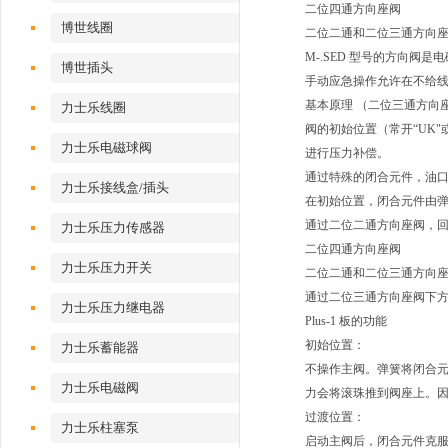
二位四通方向座阀
博世线圈
二位二通和二位三通方向
M-.SED 型号的方向
博世插头
手动应急操作允许在不给
基本原理 （二位三通方向
力士乐线圈
阀的初始位置（常开“UK"
力士乐电磁球阀
进行压力补偿。
通过特殊的闭合元件，油口 P
力士乐接线盒/插头
在初始位置，闭合元件由弹
通过二位二通方向座阀，
力士乐压力传感器
二位四通方向座阀
力士乐压力开关
二位二通和二位三通方向
通过二位三通方向座阀下方称
力士乐压力继电器
Plus-1 板的功能
初始位置：
力士乐蓄能器
不操作主阀。弹簧将闭合元件
力士乐电磁阀
力会将滚珠推到阀座上。因此，
过渡位置：
力士乐柱塞泵
启动主阀后，闭合元件克服弹