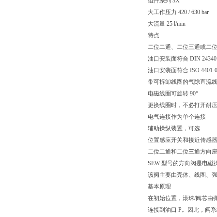
组件系列 3X
大工作压力 420 / 630 bar
大流量 25 l/min
特点
二位二通、二位三通或二
油口安装面符合 DIN 24340
油口安装面符合 ISO 4401-03-
带可拆卸线圈的气隙直流
电磁线圈可旋转 90°
更换线圈时，不必打开耐
电气连接作为单个连接
辅助操纵装置，可选
位置感应开关和接近传感
二位二通和二位三通方向
SEW 型号的方向阀是电
该阀主要由壳体、线圈、强
基本原理
在初始位置，滚珠/阀芯由
连接到油口 P。因此，阀系