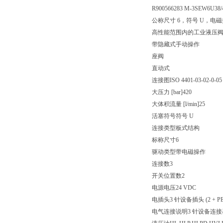
R900566283 M-3SEW6U38
公称尺寸 6，符号 U，电磁操
高性能范围内的工业液压
带隐藏式手动操作
座阀
直动式
连接图ISO 4401-03-02-0-05
大压力 [bar]420
大体积流量 [l/min]25
活塞符号符号 U
连接类型板式结构
标称尺寸6
驱动类型带电磁操作
连接数3
开关位置数2
电源电压24 VDC
电插头3 针设备插头 (2 + PE
电气连接说明3 针设备连接器 (2 