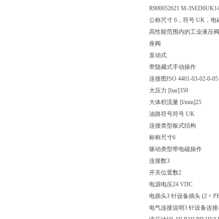
R900052621 M-3SED6UK1
公称尺寸 6，符号 UK，电磁
高性能范围内的工业液压
座阀
直动式
带隐藏式手动操作
连接图ISO 4401-03-02-0-05
大压力 [bar]350
大体积流量 [l/min]25
油路符号符号 UK
连接类型板式结构
标称尺寸6
驱动类型带电磁操作
连接数3
开关位置数2
电源电压24 VDC
电插头3 针设备插头 (2 + PE
电气连接说明3 针设备连接器 (2 