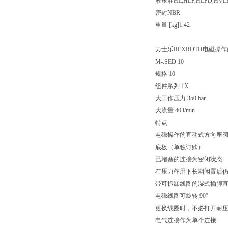
液压油HL,HLP,HLPD,HVLP
密封NBR
重量 [kg]1.42
力士乐REXROTH电磁
M-.SED 10
规格 10
组件系列 1X
大工作压力 350 bar
大流量 40 l/min
特点
电磁操作的直动式方向座
底板（单独订购）
已堵塞的连接为密闭状态
在压力作用下长期闲置后
带可拆卸线圈的湿式插脚
电磁线圈可旋转 90°
更换线圈时，不必打开耐
电气连接作为单个连接