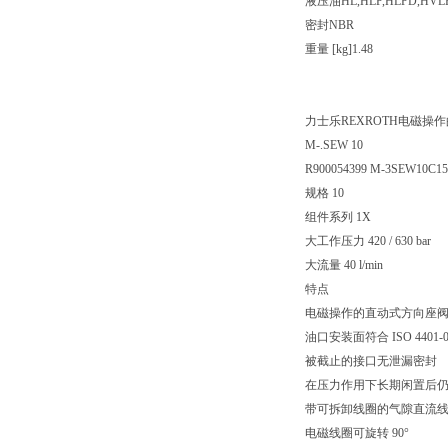
液压油HL,HLP,HLPD,HVLP
密封NBR
重量 [kg]1.48
力士乐REXROTH电磁
M-.SEW 10
R900054399 M-3SEW10C1
规格 10
组件系列 1X
大工作压力 420 / 630 bar
大流量 40 l/min
特点
电磁操作的直动式方向座
油口安装面符合 ISO 4401-05-
被截止的接口无泄漏密封
在压力作用下长期闲置后
带可拆卸线圈的气隙直流
电磁线圈可旋转 90°