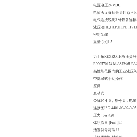
电源电压24 VDC
电插头设备插头 3 针 (2 + P
电气连接说明3 针设备连接器 (2 
液压油HL,HLP,HLPD,HVLP
密封NBR
重量 [kg]1.5
力士乐REXROTH液压提升换向阀
R900570174 M-3SEW6U38
高性能范围内的工业液压
带隐藏式手动操作
座阀
直动式
公称尺寸 6，符号 U，电磁操
连接图ISO 4401-03-02-0-05
压力 [bar]420
体积流量 [l/min]25
活塞符号符号 U