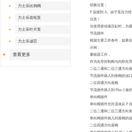
切换位置：
力士乐比例阀
P 连接到 A。由于泵压力经
力士乐齿轮泵
注意！
当使用差动液压缸时，为避
力士乐叶片泵
节流插件
根据主要工作条件，如果
力士乐滤芯
示例：
查看更多
蓄能器工作，
作为先导控制阀与内部先
二位二通和二位三通方向
节流插件插入到座阀的油口 
二位四通方向座阀
节流插件插入到 Plus-1 板
单向阀插件
单向阀插件允许流体从 P 自
二位二通和二位三通方向
单向阀插件插入到座阀的油口
二位四通方向座阀