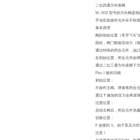
二位四通方向座阀
M-.SED 型号的方向
手动应急操作允许在不给
基本原理
阀的初始位置（常开“UK"
因此，阀门根据启动力（
通过特殊的闭合元件，油口 P
在初始位置，闭合元件由弹
通过二位三通方向座阀下方称
Plus-1 板的功能
初始位置：
不操作主阀。弹簧将闭合元件
通过 P 施加的压力会将滚珠
过渡位置：
启动主阀后，闭合元件克服弹
切换位置：
P 连接到 A。由于泵压力经
注意！