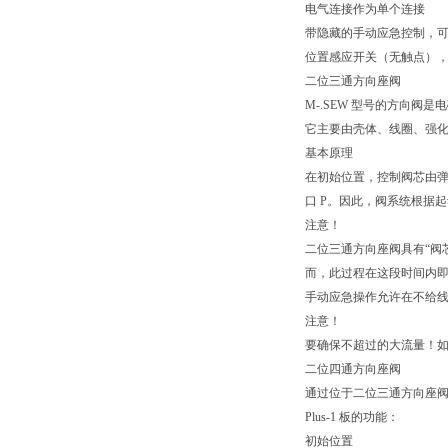
电气连接作为单个连接
带隐藏的手动应急控制，
位置感应开关（无触点）
二位三通方向座阀
M-.SEW 型号的方向
它主要由壳体、线圈、强
基本原理
在初始位置，控制阀芯由弹
口 P。因此，阀系统根据起
注意！
二位三通方向座阀具有“阀
而，此过程在这段时间内
手动应急操作允许在不给
注意！
要确保不超过的大流量！
二位四通方向座阀
通过位于二位三通方向座阀下
Plus-1 板的功能：
初始位置