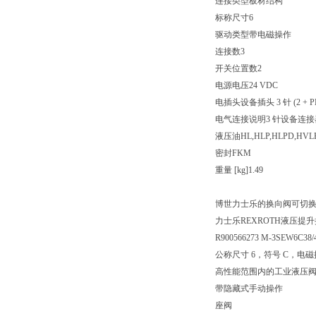
连接类型板材结构
标称尺寸6
驱动类型带电磁操作
连接数3
开关位置数2
电源电压24 VDC
电插头设备插头 3 针 (2 + P
电气连接说明3 针设备连接器 (2 
液压油HL,HLP,HLPD,HVLP
密封FKM
重量 [kg]1.49
博世力士乐的换向阀可切
力士乐REXROTH液压提升换向
R900566273 M-3SEW6C38
公称尺寸 6，符号 C，电磁操
高性能范围内的工业液压
带隐藏式手动操作
座阀