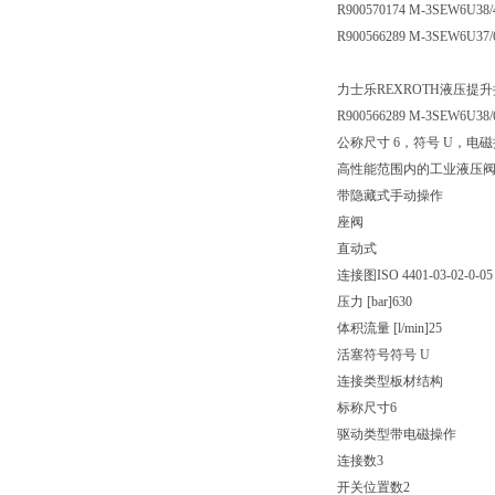
R900570174 M-3SEW6U38
R900566289 M-3SEW6U37
力士乐REXROTH液压提升换向
R900566289 M-3SEW6U38
公称尺寸 6，符号 U，电磁操
高性能范围内的工业液压
带隐藏式手动操作
座阀
直动式
连接图ISO 4401-03-02-0-05
压力 [bar]630
体积流量 [l/min]25
活塞符号符号 U
连接类型板材结构
标称尺寸6
驱动类型带电磁操作
连接数3
开关位置数2