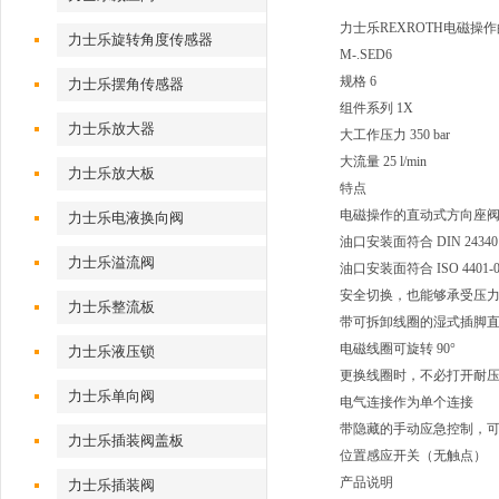
力士乐REXROTH电磁
力士乐旋转角度传感器
M-.SED6
规格 6
力士乐摆角传感器
组件系列 1X
力士乐放大器
大工作压力 350 bar
大流量 25 l/min
力士乐放大板
特点
电磁操作的直动式方向座
力士乐电液换向阀
油口安装面符合 DIN 2434
力士乐溢流阀
油口安装面符合 ISO 4401-0
安全切换，也能够承受压
力士乐整流板
带可拆卸线圈的湿式插脚
电磁线圈可旋转 90°
力士乐液压锁
更换线圈时，不必打开耐
力士乐单向阀
电气连接作为单个连接
带隐藏的手动应急控制，
力士乐插装阀盖板
位置感应开关（无触点）
产品说明
力士乐插装阀