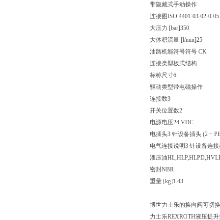
带隐藏式手动操作
连接图ISO 4401-03-02-0-05
大压力 [bar]350
大体积流量 [l/min]25
油路机能符号符号 CK
连接类型板式结构
标称尺寸6
驱动类型带电磁操作
连接数3
开关位置数2
电源电压24 VDC
电插头3 针设备插头 (2 + PE
电气连接说明3 针设备连接器 (2 
液压油HL,HLP,HLPD,HVLP
密封NBR
重量 [kg]1.43
博世力士乐的换向阀可切
力士乐REXROTH液压提升换向阀