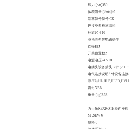
压力 [bar]350
体积流量 [l/min]40
活塞符号符号 CK
连接类型板材结构
标称尺寸10
驱动类型带电磁操作
连接数3
开关位置数2
电源电压24 VDC
电插头设备插头 3 针 (2 + P
电气连接说明3 针设备连接器 (2 
液压油HL,HLP,HLPD,HVLP
密封NBR
重量 [kg]2.33
力士乐REXROTH换向座
M-.SEW 6
规格 6