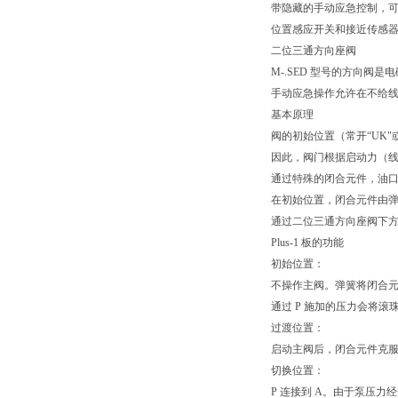
带隐藏的手动应急控制，
位置感应开关和接近传感
二位三通方向座阀
M-.SED 型号的方向
手动应急操作允许在不给
基本原理
阀的初始位置（常开“UK"
因此，阀门根据启动力（
通过特殊的闭合元件，油口 P
在初始位置，闭合元件由弹
通过二位三通方向座阀下方称
Plus-1 板的功能
初始位置：
不操作主阀。弹簧将闭合元件
通过 P 施加的压力会将滚珠
过渡位置：
启动主阀后，闭合元件克服弹
切换位置：
P 连接到 A。由于泵压力经