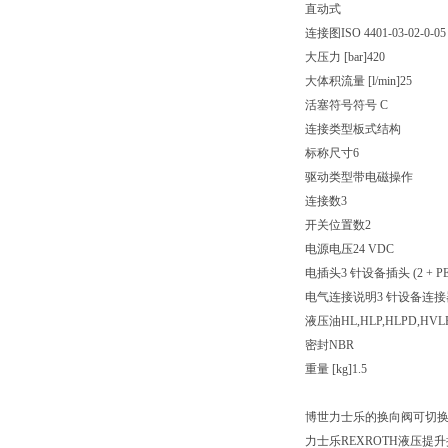
直动式
连接图ISO 4401-03-02-0-05
大压力 [bar]420
大体积流量 [l/min]25
活塞符号符号 C
连接类型板式结构
标称尺寸6
驱动类型带电磁操作
连接数3
开关位置数2
电源电压24 VDC
电插头3 针设备插头 (2 + PE
电气连接说明3 针设备连接器 (2 
液压油HL,HLP,HLPD,HVLP
密封NBR
重量 [kg]1.5
博世力士乐的换向阀可切
力士乐REXROTH液压提升换向