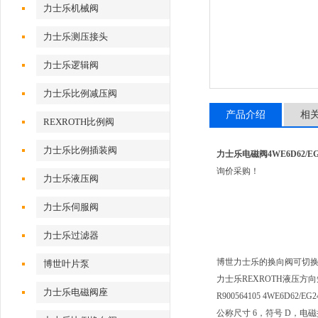
力士乐机械阀
力士乐测压接头
力士乐逻辑阀
力士乐比例减压阀
产品介绍
相
REXROTH比例阀
力士乐比例插装阀
力士乐电磁阀4WE6D62/EG2
询价采购！
力士乐液压阀
力士乐伺服阀
力士乐过滤器
博世力士乐的换向阀可切
博世叶片泵
力士乐REXROTH液压方向短管
力士乐电磁阀座
R900564105 4WE6D62/EG
公称尺寸 6，符号 D，电磁操