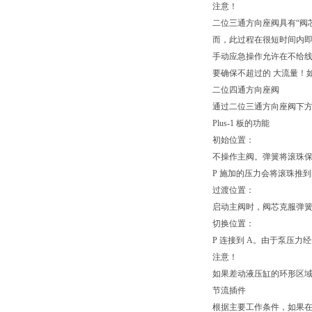
注意！
二位三通方向座阀具有“阀
而，此过程在很短时间内
手动应急操作允许在不给
要确保不超过的 大流量！
二位四通方向座阀
通过二位三通方向座阀下方称
Plus-1 板的功能
初始位置：
不操作主阀。弹簧将滚珠保持
P 施加的压力会将滚珠推到阀
过渡位置：
启动主阀时，阀芯克服弹簧移
切换位置：
P 连接到 A。由于泵压力经
注意！
如果差动液压缸的环形区域
节流插件
根据主要工作条件，如果