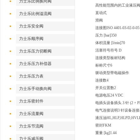
力士乐比例换向阀
高性能范围内的工业液压
直动式
力士乐比例溢流阀
滑阀
力士乐安全阀
连接图ISO 4401-03-02-0-05
压力 [bar]350
力士乐顺序阀
体积流量 [l/min]70
活塞符号符号 D
力士乐压力切断阀
连接类型板材结构
力士乐压力补偿器
标称尺寸6
驱动类型带电磁操作
力士乐压力表
连接数4
开关位置数2
力士乐手动换向阀
电源电压24 VDC
力士乐密封件
电插头设备插头 3 针 (2 + P
电气连接说明3 针设备连接器 (2 
力士乐流量阀
液压油HL,HLP,HLPD,HVLP
密封FKM
力士乐节流阀
重量 [kg]1.44
力士乐减压阀