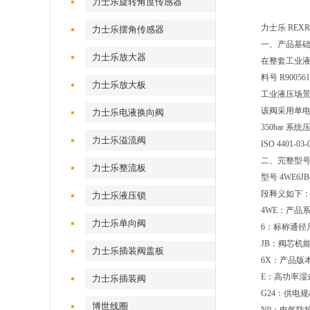
力士乐旋转角度传感器
力士乐 REXR
力士乐摆角传感器
一、产品基
力士乐放大器
在整套工业液
料号 R90
力士乐放大板
工业液压场
该阀采用单电磁
力士乐电液换向阀
350bar 
力士乐溢流阀
ISO 440
二、完整型
力士乐整流板
型号 4WE6
段释义如下
力士乐液压锁
4WE：产品
力士乐单向阀
6：标称通径
JB：阀芯机
力士乐插装阀盖板
6X：产品
E：高功率
力士乐插装阀
G24：供电
博世线圈