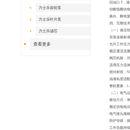
回油口 T，
力士乐齿轮泵
切断线圈供
换向、断电
力士乐叶片泵
四、完整技
（一）液压
力士乐滤芯
安装连接标准：IS
查看更多
允许工作压力：P
额定通流流量：
阀芯机能：J
适用压力流体：
密封材质：N
油液粘度适配区
整机重量：1.4
（二）电气
驱动方式：
额定供电电压
电气接头规格：3
防护等级：插头
工作负载持续率