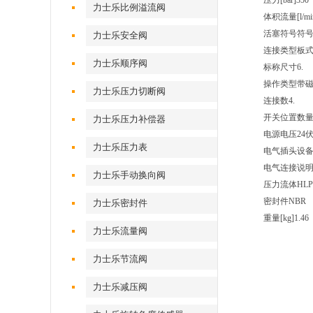
压力[bar]350
力士乐比例溢流阀
体积流量[l/min
活塞符号符号
力士乐安全阀
连接类型板
力士乐顺序阀
标称尺寸6.
操作类型带
力士乐压力切断阀
连接数4.
开关位置数量2
力士乐压力补偿器
电源电压24
力士乐压力表
电气插头设备
电气连接说明符
力士乐手动换向阀
压力流体HLP、
密封件NBR
力士乐密封件
重量[kg]
1.46
力士乐流量阀
力士乐节流阀
力士乐减压阀