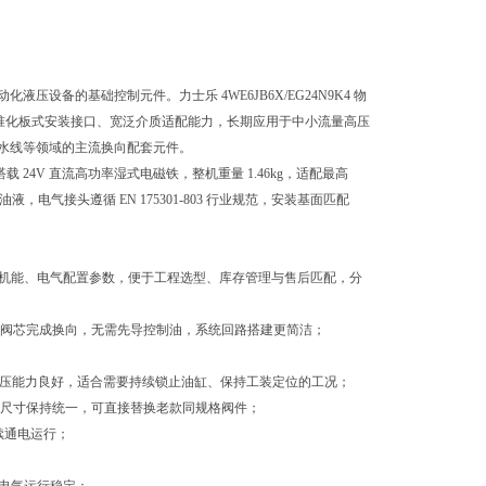
备的基础控制元件。力士乐 4WE6JB6X/EG24N9K4 物
结构、标准化板式安装接口、宽泛介质适配能力，长期应用于中小流量高压
水线等领域的主流换向配套元件。
载 24V 直流高功率湿式电磁铁，整机重量 1.46kg，适配最高
油液，电气接头遵循 EN 175301-803 行业规范，安装基面匹配
应专属结构、机能、电气配置参数，便于工程选型、库存管理与售后匹配，分
驱动阀芯完成换向，无需先导控制油，系统回路搭建更简洁；
统保压能力良好，适合需要持续锁止油缸、保持工装定位的工况；
装尺寸保持统一，可直接替换老款同规格阀件；
续通电运行；