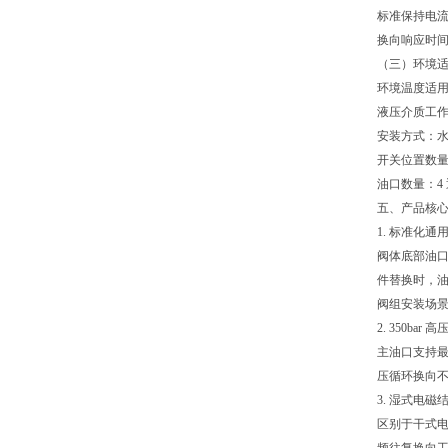
标准保持电流
换向响应时间：
（三）环境
环境温度适用范
液压介质工作温
安装方式：
开关位置数量
油口数量：4
五、产品核
1. 标准化
阀体底部油口
件替换时，
阀组安装场
2. 350ba
主油口支持最
压循环换向不
3. 湿式电
区别于干式电