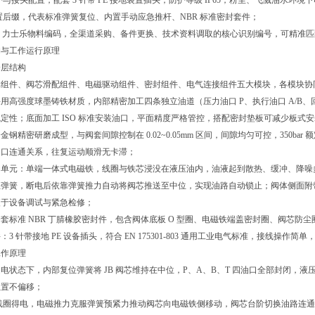
护与接头配置，配套 3 针带 PE 接地装置插头，防护等级 IP65，粉尘、飞溅油水环境
置后缀，代表标准弹簧复位、内置手动应急推杆、NBR 标准密封套件；
1291：力士乐物料编码，全渠道采购、备件更换、技术资料调取的核心识别编号，可精准
构与工作运行原理
分层结构
体组件、阀芯滑配组件、电磁驱动组件、密封组件、电气连接组件五大模块，各模块协
用高强度球墨铸铁材质，内部精密加工四条独立油道（压力油口 P、执行油口 A/B
定性；底面加工 ISO 标准安装油口，平面精度严格管控，搭配密封垫板可减少板式
金钢精密研磨成型，与阀套间隙控制在 0.02~0.05mm 区间，间隙均匀可控，350b
油口连通关系，往复运动顺滑无卡滞；
单元：单端一体式电磁铁，线圈与铁芯浸没在液压油内，油液起到散热、缓冲、降噪多重
位弹簧，断电后依靠弹簧推力自动将阀芯推送至中位，实现油路自动锁止；阀体侧面附
便于设备调试与紧急检修；
套标准 NBR 丁腈橡胶密封件，包含阀体底板 O 型圈、电磁铁端盖密封圈、阀芯
：3 针带接地 PE 设备插头，符合 EN 175301-803 通用工业电气标准，接线
工作原理
电状态下，内部复位弹簧将 JB 阀芯维持在中位，P、A、B、T 四油口全部封闭，
位置不偏移；
直流线圈得电，电磁推力克服弹簧预紧力推动阀芯向电磁铁侧移动，阀芯台阶切换油路连通