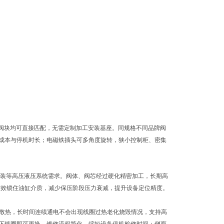
、叠加阀块均可直接匹配，无需定制加工安装基座。同规格不同品牌阀
成本与停机时长；电磁铁插头可多角度旋转，狭小控制柜、密集
降工装等高压液压系统需求。阀体、阀芯经过硬化精密加工，长期高
有效锁住油缸介质，减少保压阶段压力衰减，提升设备定位精度。
导散热，长时间连续通电不会出现线圈过热老化烧毁情况，支持高