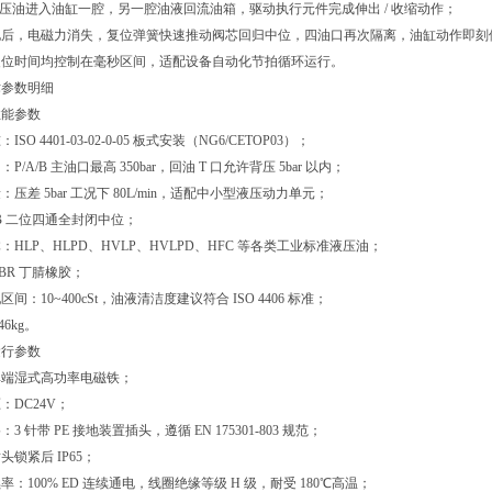
液压油进入油缸一腔，另一腔油液回流油箱，驱动执行元件完成伸出 / 收缩动作；
电后，电磁力消失，复位弹簧快速推动阀芯回归中位，四油口再次隔离，油缸动作即刻
复位时间均控制在毫秒区间，适配设备自动化节拍循环运行。
术参数明细
性能参数
O 4401-03-02-0-05 板式安装（NG6/CETOP03）；
/A/B 主油口最高 350bar，回油 T 口允许背压 5bar 以内；
压差 5bar 工况下 80L/min，适配中小型液压动力单元；
B 二位四通全封闭中位；
HLP、HLPD、HVLP、HVLPD、HFC 等各类工业标准液压油；
BR 丁腈橡胶；
间：10~400cSt，油液清洁度建议符合 ISO 4406 标准；
6kg。
运行参数
单端湿式高功率电磁铁；
：DC24V；
 针带 PE 接地装置插头，遵循 EN 175301-803 规范；
锁紧后 IP65；
：100% ED 连续通电，线圈绝缘等级 H 级，耐受 180℃高温；