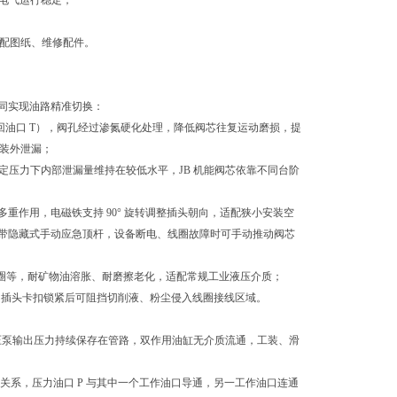
下电气运行稳定；
匹配图纸、维修配件。
同实现油路精准切换：
、回油口 T），阀孔经过渗氮硬化处理，降低阀芯往复运动磨损，提
安装外泄漏；
ar 额定压力下内部泄漏量维持在较低水平，JB 机能阀芯依靠不同台阶
作用，电磁铁支持 90° 旋转调整插头朝向，适配狭小安装空
带隐藏式手动应急顶杆，设备断电、线圈故障时可手动推动阀芯
防尘圈等，耐矿物油溶胀、耐磨擦老化，适配常规工业液压介质；
操作简单，插头卡扣锁紧后可阻挡切削液、粉尘侵入线圈接线区域。
液压泵输出压力持续保存在管路，双作用油缸无介质流通，工装、滑
关系，压力油口 P 与其中一个工作油口导通，另一工作油口连通