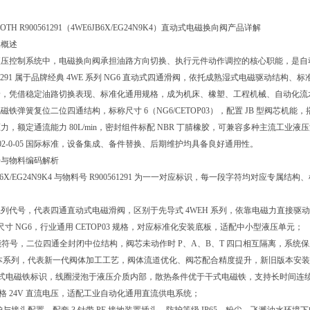
OTH R900561291（4WE6JB6X/EG24N9K4）直动式电磁换向阀产品详解
础概述
压控制系统中，电磁换向阀承担油路方向切换、执行元件动作调控的核心职能，是自动化液压设
0561291 属于品牌经典 4WE 系列 NG6 直动式四通滑阀，依托成熟湿式电磁驱动
景，凭借稳定油路切换表现、标准化通用规格，成为机床、橡塑、工程机械、自动化流
铁弹簧复位二位四通结构，标称尺寸 6（NG6/CETOP03），配置 JB 型阀芯机能，搭
系统压力，额定通流能力 80L/min，密封组件标配 NBR 丁腈橡胶，可兼容多种主流工业液压
1-03-02-0-05 国际标准，设备集成、备件替换、后期维护均具备良好通用性。
号与物料编码解析
JB6X/EG24N9K4 与物料号 R900561291 为一一对应标识，每一段字符均对
：
系列代号，代表四通直动式电磁滑阀，区别于先导式 4WEH 系列，依靠电磁力直接
尺寸 NG6，行业通用 CETOP03 规格，对应标准化安装底板，适配中小型液压单元；
能符号，二位四通全封闭中位结构，阀芯未动作时 P、A、B、T 四口相互隔离，系
版本系列，代表新一代阀体加工工艺，阀体流道优化、阀芯配合精度提升，新旧版本安
湿式电磁铁标识，线圈浸泡于液压介质内部，散热条件优于干式电磁铁，支持长时间连
规格 24V 直流电压，适配工业自动化通用直流供电系统；