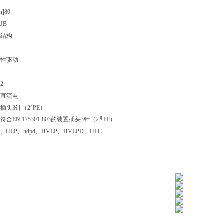
]80
JB
式结构
磁性驱动
.
伏直流电
插头3针（2°PE）
合EN 175301-803的装置插头3针（2╝PE）
HLP、hdpd、HVLP、HVLPD、HFC