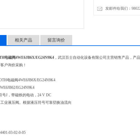
开关位置数量2.
发邮件给我们：9802274
电源电压24伏直流电
相关产品
留言询价
H电磁阀4WE6JB6X/EG24N9K4
，武汉百士自动化设备有限公司主营销售产品，产
老客户询价采购！
TH电磁阀4WE6JB6X/EG24N9K4
 4WE6JB62/EG24N9K4
号J，带磁铁的电动，24 V DC
的工业液压阀。根据液压符号可靠切换油流向
01-03-02-0-05