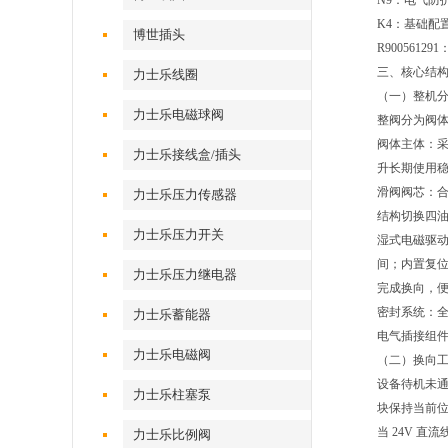
N9：电气防
K4：基础配
博世插头
R90056
三、核心结
力士乐线圈
（一）整机
力士乐电磁球阀
整阀分为阀
阀体主体：采
力士乐接线盒/插头
升长期使用稳
滑阀阀芯：合
力士乐压力传感器
结构切换四
力士乐压力开关
湿式电磁驱动
间；内置复
力士乐压力继电器
完成换向，
密封系统：全
力士乐蓄能器
电气插接组件
力士乐电磁阀
（二）换向
设备待机未通
力士乐柱塞泵
块保持当前
当 24V 
力士乐比例阀