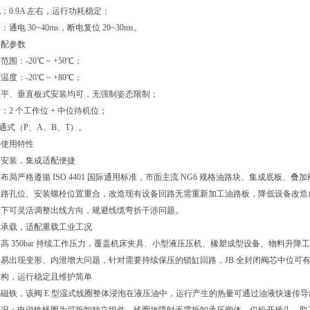
：0.9A 左右，运行功耗稳定；
通电 30~40ms，断电复位 20~30ms。
适配参数
围：-20℃ ~ +50℃；
度：-20℃ ~ +80℃；
水平、垂直板式安装均可，无强制姿态限制；
：2 个工作位 + 中位待机位；
 通式（P、A、B、T）。
心使用特性
通用安装，集成适配便捷
布局严格遵循 ISO 4401 国际通用标准，市面主流 NG6 规格油路块、集成底板
油路孔位、安装螺栓位置重合，改造现有设备回路无需重新加工油路板，降低设备改造
景下可灵活调整出线方向，规避线缆弯折干涉问题。
r 高压承载，适配重载工业工况
高 350bar 持续工作压力，覆盖机床夹具、小型液压压机、橡塑成型设备、物料升
易出现变形、内泄增大问题，针对需要持续保压的锁缸回路，JB 全封闭阀芯中位可
磁结构，运行稳定且维护简单
磁铁，该阀 E 型湿式线圈整体浸泡在液压油中，运行产生的热量可通过油液快速传