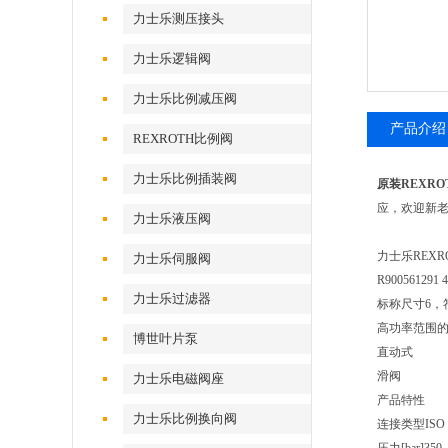
力士乐测压接头
力士乐逻辑阀
力士乐比例减压阀
产品介绍
REXROTH比例阀
力士乐比例插装阀
原装REXROT
应，欢迎新
力士乐液压阀
力士乐REXRO
力士乐伺服阀
R900561291
力士乐过滤器
标称尺寸6，符
高功率范围
博世叶片泵
直动式
滑阀
力士乐电磁阀座
产品特性
力士乐比例换向阀
连接类型ISO 44