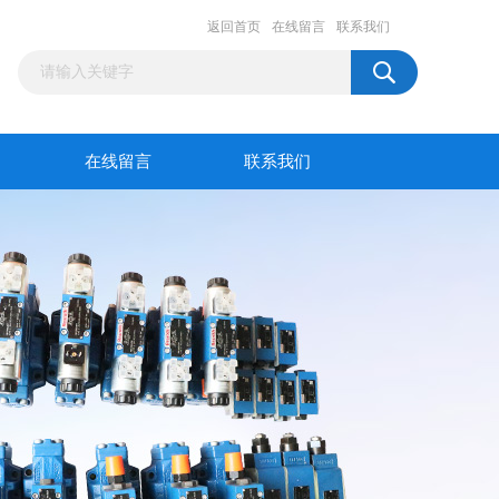
返回首页
在线留言
联系我们
在线留言
联系我们