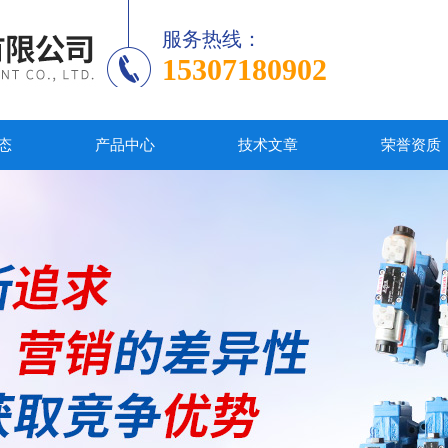
服务热线：
15307180902
态
产品中心
技术文章
荣誉资质