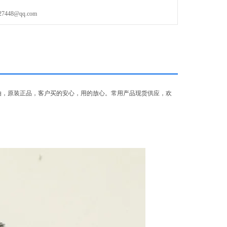
48@qq.com
拍，原装正品，客户买的安心，用的放心。常用产品现货供应，欢