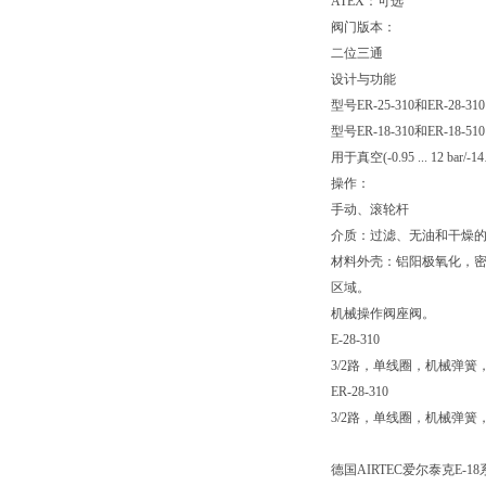
ATEX：可选
阀门版本：
二位三通
设计与功能
型号ER-25-310和ER-28
型号ER-18-310和ER-18
用于真空(-0.95 ... 12 bar/-
操作：
手动、滚轮杆
介质：过滤、无油和干燥的压缩
材料外壳：铝阳极氧化，密
区域。
机械操作阀座阀。
E-28-310
3/2路，单线圈，机械弹簧
ER-28-310
3/2路，单线圈，机械弹簧
德国AIRTEC爱尔泰克E-1