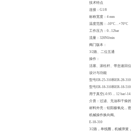
技术特点
连接：G1/8
标称宽度：4 mm
温度范围：-10°C…+70°C
工作压力：0...12bar
流量：320Nl/min
阀门版本：
3/2路、二位五通
操作：
活塞、滚柱杆、带怠速回
设计与功能
型号ER-25-310和ER-28
型号ER-18-310和ER-18
用于真空(-0.95 ... 12 bar/-
介质：过滤、无油和干燥的压缩
材料外壳：铝阳极氧化，密
机械操作换向阀。
E-18-310
3/2路，单线圈，机械弹簧