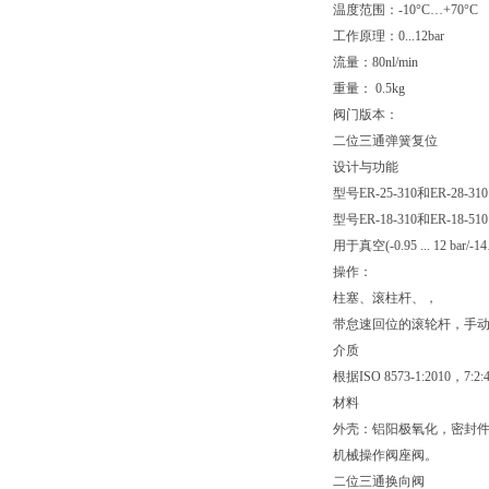
温度范围：-10°C…+70°C
工作原理：0...12bar
流量：80nl/min
重量： 0.5kg
阀门版本：
二位三通弹簧复位
设计与功能
型号ER-25-310和ER-28
型号ER-18-310和ER-18
用于真空(-0.95 ... 12 bar/-
操作：
柱塞、滚柱杆、，
带怠速回位的滚轮杆，手
介质
根据ISO 8573-1:2
材料
外壳：铝阳极氧化，密封件
机械操作阀座阀。
二位三通换向阀