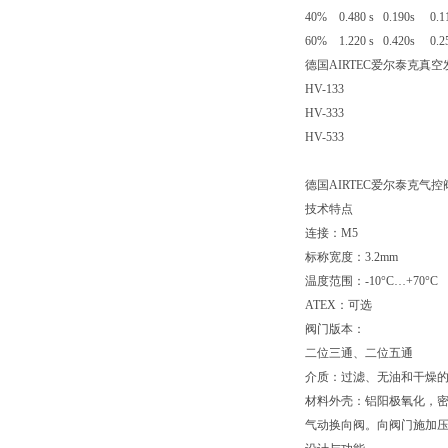
40% 0.480 s 0.190s 0.11
60% 1.220 s 0.420s 0.25
德国AIRTEC爱尔泰克真
HV-133
HV-333
HV-533
德国AIRTEC爱尔泰克气控阀
技术特点
连接：M5
标称宽度：3.2mm
温度范围：-10°C…+70°C
ATEX：可选
阀门版本：
二位三通、二位五通
介质：过滤、无油和干燥的压缩
材料外壳：铝阳极氧化，密封件
气动换向阀。向阀门施加