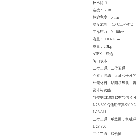
技术特点
连接：G1/8
标称宽度：6 mm
温度范围：-10°C…+70°C
工作压力：0...10bar
流量：600 Nl/min
重量：0.3kg
ATEX：可选
阀门版本：
二位三通、二位五通
介质：过滤、无油和干燥的压缩
外壳材料：铝阳极氧化，密封件
设计与功能
当控制口10或12有气信号
L-28-320-Q适用于真空(-0.
L-28-311
二位三通，单线圈，机械
L-28-320
二位三通，双线圈