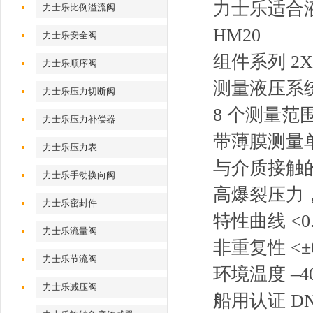
力士乐适合
力士乐比例溢流阀
HM20
力士乐安全阀
组件系列 2X
力士乐顺序阀
测量液压系
力士乐压力切断阀
8 个测量范围，
力士乐压力补偿器
带薄膜测量
力士乐压力表
与介质接触
力士乐手动换向阀
高爆裂压力
力士乐密封件
特性曲线 <0.
力士乐流量阀
非重复性 <±0
力士乐节流阀
环境温度 –40 
力士乐减压阀
船用认证 D