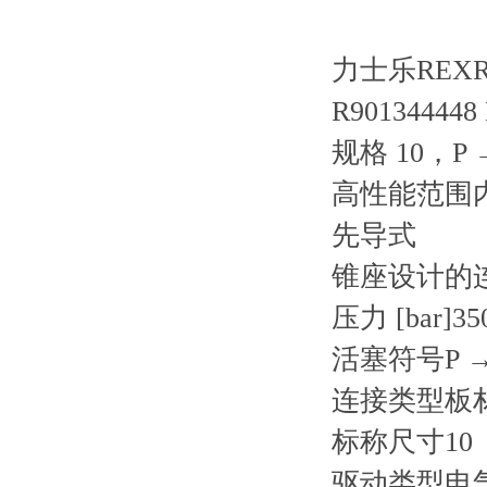
力士乐REXRO
R90134444
规格 10，P
高性能范围
先导式
锥座设计的
压力 [bar]35
活塞符号P →
连接类型板
标称尺寸10
驱动类型电