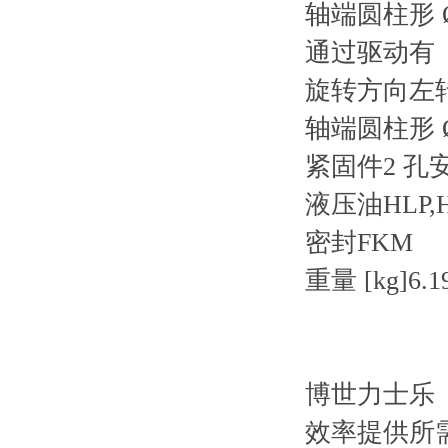
轴端圆柱形 Ø
通过驱动有
旋转方向左
轴端圆柱形 Ø
紧固件2 孔安装
液压油HLP,HL
密封FKM
重量 [kg]6.1
博世力士乐（
效率提供所