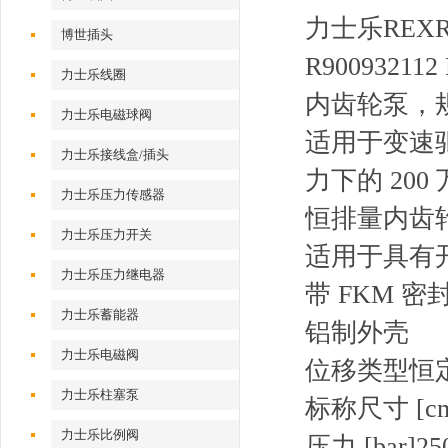
力士乐REXRO
博世插头
R900932112
力士乐线圈
内齿轮泵，规
力士乐电磁球阀
适用于变速
力士乐接线盒/插头
力下的 20
力士乐压力传感器
恒排量内齿
力士乐压力开关
适用于具有
力士乐压力继电器
带 FKM 密
力士乐蓄能器
铝制外壳
力士乐电磁阀
位移类型恒
力士乐柱塞泵
标称尺寸 [cm
力士乐比例阀
压力 [bar]25