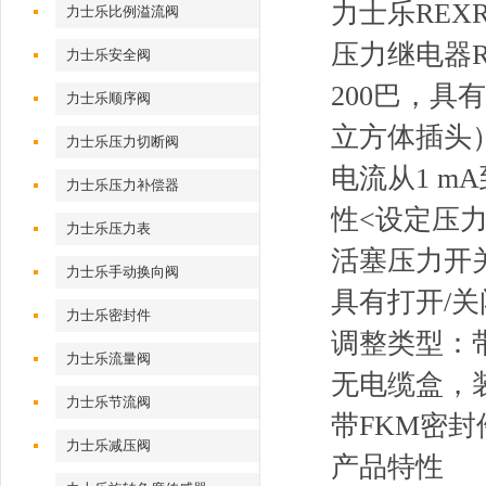
力士乐REXRO
力士乐比例溢流阀
压力继电器R901
力士乐安全阀
200巴，具有
力士乐顺序阀
立方体插头
力士乐压力切断阀
电流从1 m
力士乐压力补偿器
性<设定压力
力士乐压力表
活塞压力开
力士乐手动换向阀
具有打开/
力士乐密封件
调整类型：
力士乐流量阀
无电缆盒，装置插
力士乐节流阀
带FKM密封
力士乐减压阀
产品特性