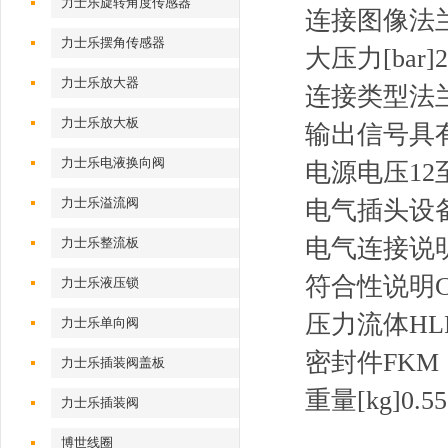
力士乐旋转角度传感器
连接图像法兰连
力士乐摆角传感器
大压力[bar]2
力士乐放大器
连接类型法
力士乐放大板
输出信号具
力士乐电液换向阀
电源电压12至
力士乐溢流阀
电气插头设备
电气连接说明设
力士乐整流板
符合性说明CE
力士乐液压锁
压力流体HLP
力士乐单向阀
密封件FKM
力士乐插装阀盖板
重量[kg]
0.55
力士乐插装阀
博世线圈