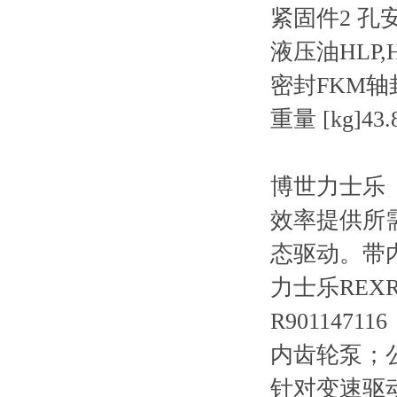
紧固件2 孔安装
液压油HLP,H
密封FKM轴
重量 [kg]43.
博世力士乐（
效率提供所
态驱动。带
力士乐REXRO
R901147116
内齿轮泵；公
针对变速驱