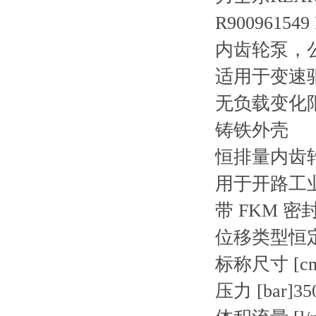
R900961549
内齿轮泵，公
适用于变速
无负载变化
铸铁外壳
恒排量内齿
用于开路工
带 FKM 密
位移类型恒
标称尺寸 [cm
压力 [bar]35