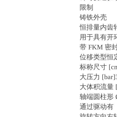
限制
铸铁外壳
恒排量内齿
用于具有开
带 FKM 密
位移类型恒
标称尺寸 [cm
大压力 [bar]
大体积流量 [l/
轴端圆柱形 Ø 
通过驱动有
旋转方向右