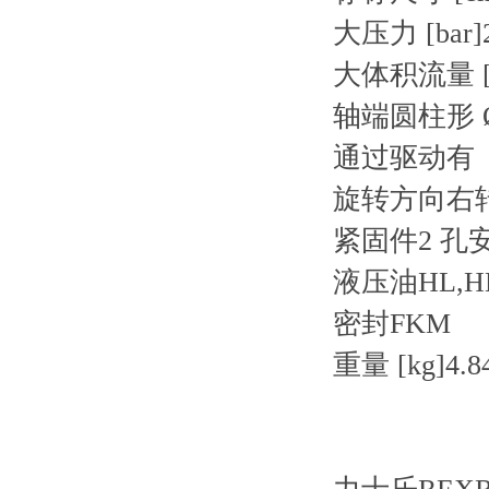
大压力 [bar]
大体积流量 [l/
轴端圆柱形 Ø 
通过驱动有
旋转方向右
紧固件2 孔安装
液压油HL,HL
密封FKM
重量 [kg]4.8