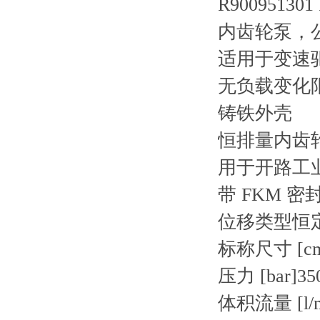
R900951301
内齿轮泵，公
适用于变速
无负载变化
铸铁外壳
恒排量内齿
用于开路工
带 FKM 密
位移类型恒
标称尺寸 [cm
压力 [bar]35
体积流量 [l/m