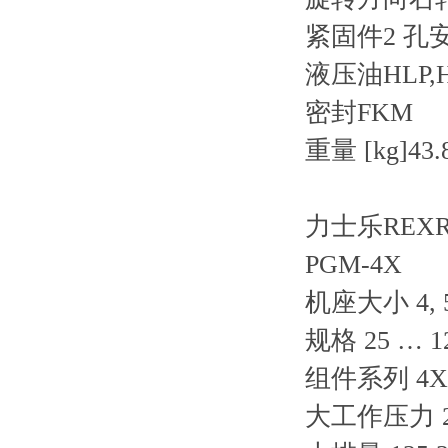
紧固件2 孔安装
液压油HLP,H
密封FKM
重量 [kg]43.
力士乐REX
PGM-4X
机座大小 4, 
规格 25 … 1
组件系列 4X
大工作压力 21