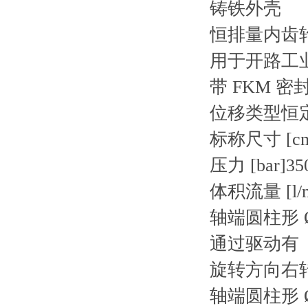
铸铁外壳
恒排量内齿
用于开路工
带 FKM 密
位移类型恒
标称尺寸 [cm
压力 [bar]35
体积流量 [l/m
轴端圆柱形 Ø 
通过驱动有
旋转方向右
轴端圆柱形 Ø 