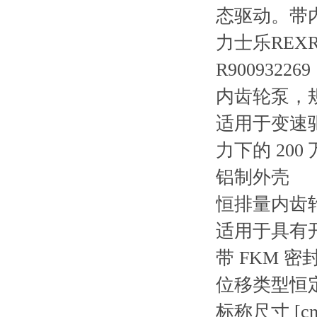
态驱动。带
力士乐REXRO
R900932269
内齿轮泵，规
适用于变速
力下的 20
铝制外壳
恒排量内齿
适用于具有
带 FKM 密
位移类型恒
标称尺寸 [cm