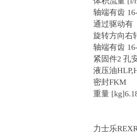
体积流量 [l/m
轴端有齿 16-4
通过驱动有
旋转方向右
轴端有齿 16-4
紧固件2 孔安装
液压油HLP,HL
密封FKM
重量 [kg]6.1
力士乐REX