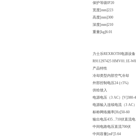
保护等级IP20
宽度[mm]223
高度[mm]300
深度[mm]210
重量[kg]6.01
力士乐REXROTH电源设备
R911297425 HMV01.1E-W
产品特性
冷却类型内部空气冷却
外部控制电压24 (±5%)
供给馈入
电源电压（3 AC）[V]380-4
电源输入连续电流（3 AC）[
标称网络频率[Hz]50-60
输出电压435...710伏直流电
中间电路电压直流700伏
中间容量[mF]5.64