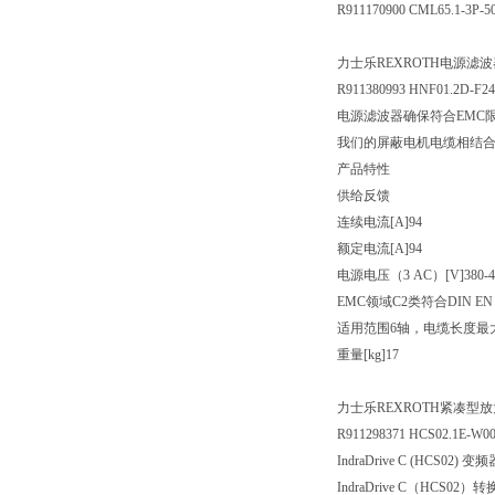
R911170900 CML65.1-3P
力士乐REXROTH电源滤波
R911380993 HNF01.2D-F2
电源滤波器确保符合EMC
我们的屏蔽电机电缆相结
产品特性
供给反馈
连续电流[A]94
额定电流[A]94
电源电压（3 AC）[V]380-4
EMC领域C2类符合DIN E
适用范围6轴，电缆长度最大
重量[kg]17
力士乐REXROTH紧凑型
R911298371 HCS02.1E-W0
IndraDrive C (HCS02) 变
IndraDrive C（