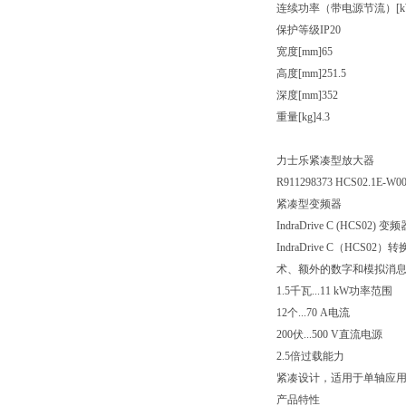
连续功率（带电源节流）[kW
保护等级IP20
宽度[mm]65
高度[mm]251.5
深度[mm]352
重量[kg]4.3
力士乐紧凑型放大器
R911298373 HCS02.1E-W0
紧凑型变频器
IndraDrive C (HCS02) 变
IndraDrive C（
术、额外的数字和模拟消
1.5千瓦...11 kW功率范围
12个...70 A电流
200伏...500 V直流电源
2.5倍过载能力
紧凑设计，适用于单轴应
产品特性