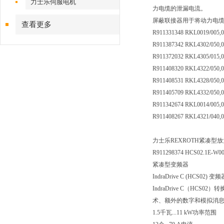
力士乐伺服电机
力电缆的泄漏电流。
屏蔽联接器用于将动力电
查看更多
R911331348 RKL0019/005,
R911387342 RKL4302/050,
R911372032 RKL4305/015,
R911408320 RKL4322/050,
R911408531 RKL4328/050,
R911405709 RKL4332/050,
R911342674 RKL0014/005,
R911408267 RKL4321/040,
力士乐REXROTH紧凑型
R911298374 HCS02.1E-W0
紧凑型变频器
IndraDrive C (HCS02) 变
IndraDrive C（
术、额外的数字和模拟消
1.5千瓦...11 kW功率范围