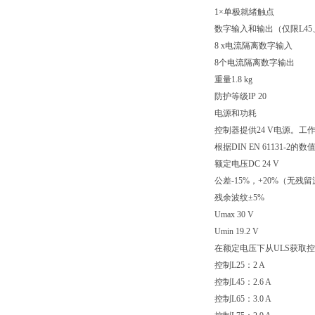
1×单极就绪触点
数字输入和输出（仅限L45、L
8 x电流隔离数字输入
8个电流隔离数字输出
重量1.8 kg
防护等级IP 20
电源和功耗
控制器提供24 V电源。工
根据DIN EN 61131-2的数
额定电压DC 24 V
公差-15%，+20%（无残
残余波纹±5%
Umax 30 V
Umin 19.2 V
在额定电压下从ULS获取
控制L25：2 A
控制L45：2.6 A
控制L65：3.0 A