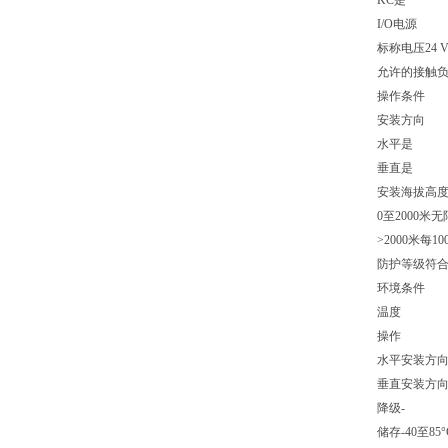
KC是
I/O电源
标称电压24 
允许的接触负
操作条件
安装方向
水平是
垂直是
安装海拔高
0至2000米
>2000米每1
防护等级符合EN 
环境条件
温度
操作
水平安装方向-
垂直安装方向-
降级-
储存-40至85°