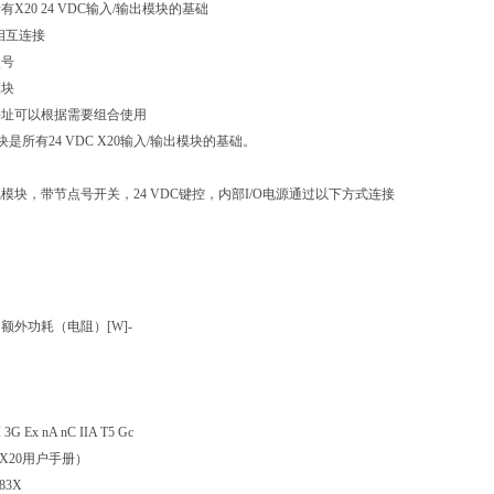
X20 24 VDC输入/输出模块的基础
源相互连接
点号
模块
寻址可以根据需要组合使用
块是所有24 VDC X20输入/输出模块的基础。
模块，带节点号开关，24 VDC键控，内部I/O电源通过以下方式连接
额外功耗（电阻）[W]-
3G Ex nA nC IIA T5 Gc
（见X20用户手册）
83X