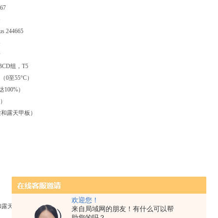
67
备
us 244665
备
所
BCD组，T5
（0至55°C）
100%）
g）
桥梁和露天甲板）
欢迎您！
和露天甲板
来自局域网的朋友！有什么可以帮
助您的吗？