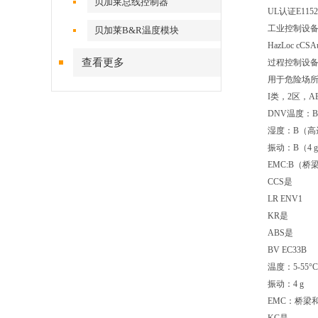
贝加莱总线控制器
UL认证E1152
工业控制设
贝加莱B&R温度模块
HazLoc cCSA
查看更多
过程控制设
用于危险场
I类，2区，A
DNV温度：B
湿度：B（高达
振动：B（4 
EMC:B（
CCS是
LR ENV1
KR是
ABS是
BV EC33B
温度：5-55°C
振动：4 g
EMC：桥梁