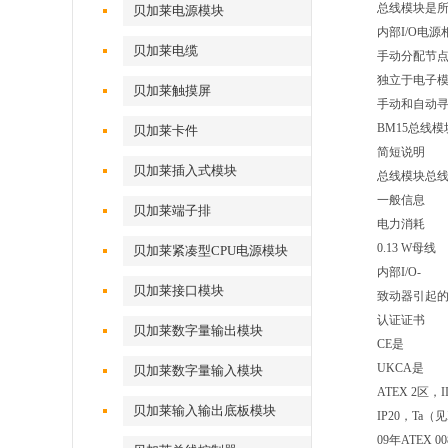
总线模块是所有
贝加莱电源模块
内部I/O电
贝加莱电缆
手动分配节
独立于电子
贝加莱触摸屏
手动和自动
BM15总线模
贝加莱卡件
简短说明
贝加莱插入式模块
总线模块总线
一般信息
贝加莱端子排
电力消耗
0.13 W母线
贝加莱紧凑型CPU电源模块
内部I/O-
贝加莱接口模块
致动器引起的
认证证书
贝加莱数字量输出模块
CE是
UKCA是
贝加莱数字量输入模块
ATEX 2区，II 
贝加莱输入输出底板模块
IP20，Ta
09年ATEX 00