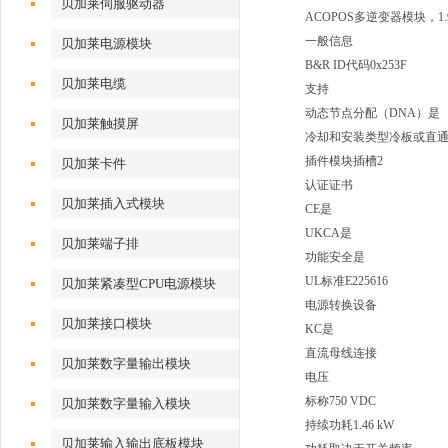
贝加莱伺服驱动器
ACOPOS多逆变器模块，1
一般信息
贝加莱电源模块
B&R ID代码0x253F
贝加莱电缆
支持
动态节点分配（DNA）是
贝加莱触摸屏
冷却和安装类型冷板或直
插件模块插槽2
贝加莱卡件
认证证书
贝加莱插入式模块
CE是
UKCA是
贝加莱端子排
功能安全是
UL标准E225616
贝加莱紧凑型CPU电源模块
电源转换设备
贝加莱接口模块
KC是
直流母线连接
贝加莱数字量输出模块
电压
标称750 VDC
贝加莱数字量输入模块
持续功耗1.46 kW
贝加莱输入输出底板模块