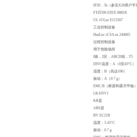
IP20，Ta（参见X20用户
FTZÚ09 ATEX 0083X
UL cULus E115267
工业控制设备
HazLoc cCSA us 244665
过程控制设备
用于危险场所
I级，2区，ABCD组，T5
DNV温度：A（0至45°C）
湿度：B（高达100）
振动：A（0.7 g）
EMC:B（桥梁和露天甲板
LR-ENV1
KR是
ABS是
BV EC21B
温度：5-45°C
振动：0.7 g