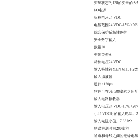
变量状态为128的变量的大
I/O电源
标称电压24 VDC
电压范围24 VDC-15%/+20
综合保护反极性保护
安全数字输入
数量20
变体类型A
标称电压24 VDC
输入特性符合EN 61131-2
输入滤波器
硬件≤150µs
软件可在0到500毫秒之间
输入电路接收器
输入电压24 VDC-15%/+20
小24 VDC时的输入电流。2 
输入电阻小值。7.33 kΩ
错误检测时间200毫秒
通道和母线之间的绝缘电压5