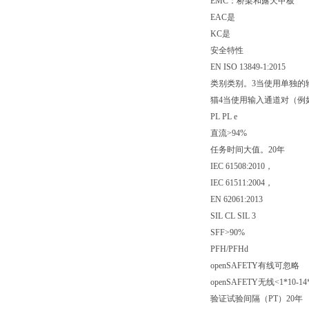
EMC：桥梁和露天甲板
EAC是
KC是
安全特性
EN ISO 13849-1:2015
类别类别。3当使用单独的
猫4当使用输入通道对（例如
PL PL e
直流>94%
任务时间大值。20年
IEC 61508:2010，
IEC 61511:2004，
EN 62061:2013
SIL CL SIL 3
SFF>90%
PFH/PFHd
openSAFETY有线可忽略
openSAFETY无线<1*10-
验证试验间隔（PT）20年