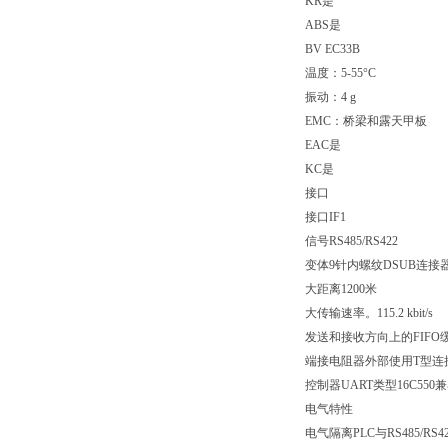
KR是
ABS是
BV EC33B
温度：5-55°C
振动：4 g
EMC：桥梁和露天甲板
EAC是
KC是
接口
接口IF1
信号RS485/RS422
变体9针内螺纹DSUB连接
大距离1200米
大传输速率。115.2 kbit/s
发送和接收方向上的FIFO
端接电阻器外部使用T型连接器（
控制器UART类型16C550
电气特性
电气隔离PLC与RS485/RS4