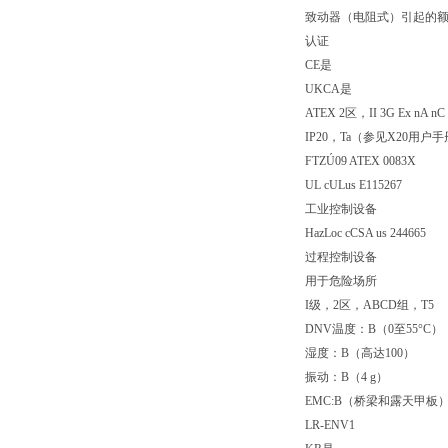
致动器（电阻式）引起的额外
认证
CE是
UKCA是
ATEX 2区，II 3G Ex nA nC 
IP20，Ta（参见X20用户
FTZÚ09 ATEX 0083X
UL cULus E115267
工业控制设备
HazLoc cCSA us 244665
过程控制设备
用于危险场所
I级，2区，ABCD组，T5
DNV温度：B（0至55°C）
湿度：B（高达100）
振动：B（4 g）
EMC:B（桥梁和露天甲板
LR-ENV1