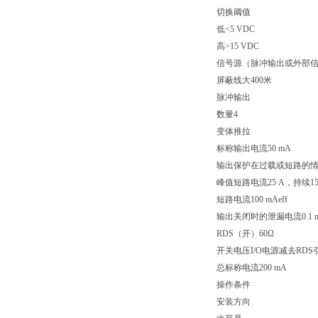
切换阈值
低<5 VDC
高>15 VDC
信号源（脉冲输出或外部信
屏蔽线大400米
脉冲输出
数量4
变体推拉
标称输出电流50 mA
输出保护在过载或短路的
峰值短路电流25 A，持续15
短路电流100 mAeff
输出关闭时的泄漏电流0.1 
RDS（开）60Ω
开关电压I/O电源减去RD
总标称电流200 mA
操作条件
安装方向