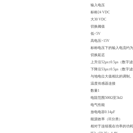
输入电压
标称24 VDC
大30 VDC
切换阈值
低<5V
高电压>15V
标称电压下的输入电流约为
切换延迟
上升沿52µs±0.5µs（数字
下降沿53µs±0.5µs（数字
与地电位大值相比的调制。±
温度传感器连接
数量1
电阻范围500Ω至5kΩ
电气性能
放电电容0.14µF
能源效率（IE分类）
相对于连续视在功率的功耗IE2