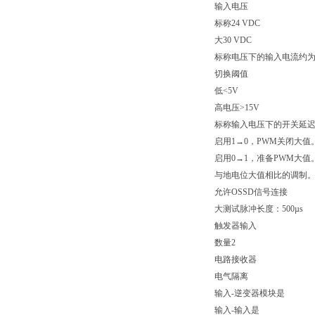
输入电压
标称24 VDC
大30 VDC
标称电压下的输入电流约为
切换阈值
低<5V
高电压>15V
标称输入电压下的开关延
启用1→0，PWM关闭大值。
启用0→1，准备PWM大值。1
与地电位大值相比的调制。±
允许OSSD信号连接
大测试脉冲长度：500µs
触发器输入
数量2
电路接收器
电气隔离
输入-逆变器模块是
输入-输入是