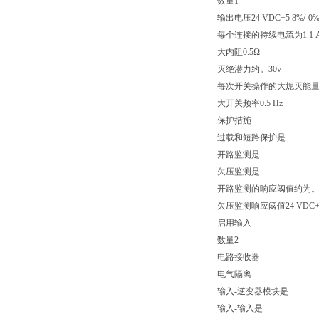
数量1
输出电压24 VDC+5.8%/-0
每个连接的持续电流为1.1 
大内阻0.5Ω
灭绝潜力约。30v
每次开关操作的大熄灭能量为
大开关频率0.5 Hz
保护措施
过载和短路保护是
开路监测是
欠压监测是
开路监测的响应阈值约为
欠压监测响应阈值24 VDC+0
启用输入
数量2
电路接收器
电气隔离
输入-逆变器模块是
输入-输入是