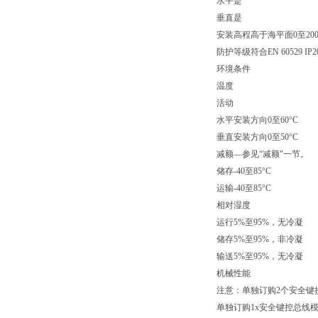
水平是
垂直是
安装高程高于海平面0至20
防护等级符合EN 60529 IP2
环境条件
温度
活动
水平安装方向0至60°C
垂直安装方向0至50°C
减额—参见“减额"一节。
储存-40至85°C
运输-40至85°C
相对湿度
运行5%至95%，无冷凝
储存5%至95%，非冷凝
输送5%至95%，无冷凝
机械性能
注意：单独订购2个安全键
单独订购1x安全键控总线