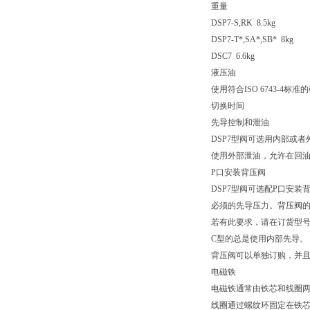
重量
DSP7-S,RK 8.5kg
DSP7-T*,SA*,SB* 8kg
DSC7 6.6kg
液压油
使用符合ISO 6743-4
切换时间
先导控制和泄油
DSP7型阀可选用内部或
使用外部泄油，允许在回
P口安装背压阀
DSP7型阀可选配P口安装背压阀。
必须的先导压力。背压阀的开启压
若有此要求，请在订货型号
C型的总是使用内部先导。
背压阀可以单独订购，并且
电磁铁
电磁铁通常由铁芯和线圈
线圈通过螺纹环固定在铁芯