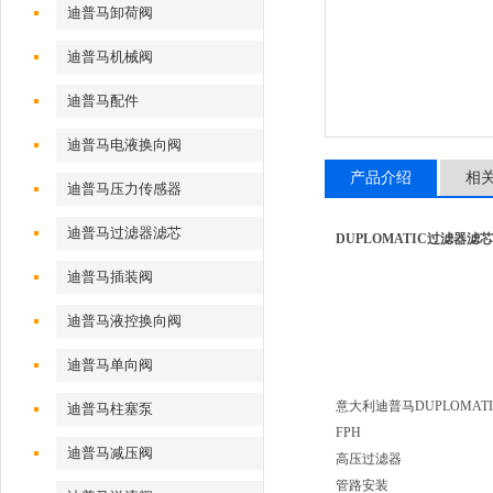
迪普马卸荷阀
迪普马机械阀
迪普马配件
迪普马电液换向阀
产品介绍
相
迪普马压力传感器
迪普马过滤器滤芯
DUPLOMATIC过滤器滤芯FP
迪普马插装阀
迪普马液控换向阀
迪普马单向阀
意大利迪普马DUPLOMAT
迪普马柱塞泵
FPH
迪普马减压阀
高压过滤器
管路安装