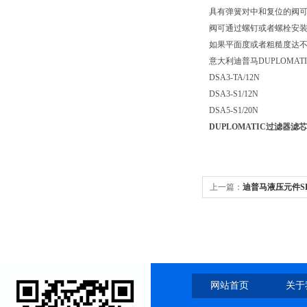
具有弹簧对中和复位的阀可
阀可通过螺钉或者螺栓安
如果平面度或者粗糙度达不
意大利迪普马DUPLOMA
DSA3-TA/12N
DSA3-S1/12N
DSA5-S1/20N
DUPLOMATIC过滤器滤芯FP
上一篇：
迪普马液压元件SP40-
网站首页
关于