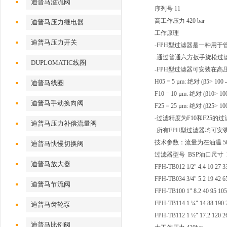
迪普马溢流阀
序列号 11
高工作压力 420 bar
迪普马压力继电器
工作原理
迪普马压力开关
-FPH型过滤器是一种用
-通过普通六方扳手旋松过
DUPLOMATIC线圈
-FPH型过滤器可安装在高
H05 = 5 µm: 绝对 (β5> 
迪普马线圈
F10 = 10 µm: 绝对 (β10> 100
迪普马手动换向阀
F25 = 25 µm: 绝对 (β25> 100
-过滤精度为F10和F25的
迪普马压力补偿流量阀
-所有FPH型过滤器均可
技术参数：流量为在油温 50°
迪普马快慢切换阀
过滤器型号 BSP油口尺寸 重量kg
迪普马放大器
FPH-TB012 1/2" 4.4 10 27 3
FPH-TB034 3/4" 5.2 19 42 6
迪普马节流阀
FPH-TB100 1" 8.2 40 95 105
FPH-TB114 1 ¼" 14 88 190 
迪普马齿轮泵
FPH-TB112 1 ½" 17.2 120 2
迪普马比例阀