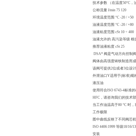
技术参数 （在温度50°C，油
公称流量 l/min 75 120
环境温度范围 °C -20 / +50
油液温度范围 °C -20 / +80
油液粘度范围 cSt 10 ÷ 400
油液允许的 高污染等级 根据 ISO 
推荐油液粘度 cSt 25
DSA* 阀是气动方向控制阀
阀体由高强度铸铁制造而
该阀可提供2位或者3位设
外泄油口Y适用于(标准)规格IS
液压油
使用符合ISO 6743-4
HFC，请咨询我们的技术
当工作油温高于80 °C
工作极限
图中曲线反映了不同阀芯机能
ISO 4406:1999 等级18/
安装