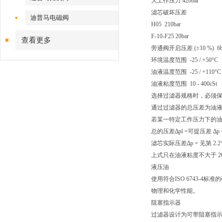
大工作压力 420bar
滤芯破坏压差
迪普马电磁阀
H05 210bar
F-10-F25 20bar
查看更多
旁通阀开启压差 (±10 %) 6b
环境温度范围 -25 / +50°C
油液温度范围 -25 / +110°C
油液粘度范围 10 - 400cSt
选择过滤器规格时，必须保证
通过过滤器的总压差为油
若某一特定工作压力下的油
总的压差∆pl =可提压差 ∆p 
滤芯实际压差∆p = 见第 2
上式只在油液粘度不大于 200
液压油
使用符合ISO 6743-4
物理和化学性能。
阻塞指示器
过滤器设计为可带阻塞指