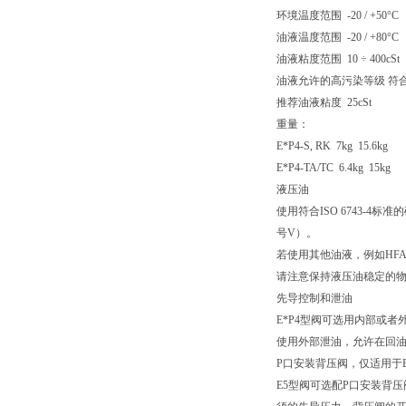
环境温度范围 -20 / +50°C
油液温度范围 -20 / +80°C
油液粘度范围 10 ÷ 400cSt
油液允许的高污染等级 符合 ISO 
推荐油液粘度 25cSt
重量：
E*P4-S, RK 7kg 15.6kg
E*P4-TA/TC 6.4kg 15kg
液压油
使用符合ISO 6743-4
号V）。
若使用其他油液，例如HFA
请注意保持液压油稳定的
先导控制和泄油
E*P4型阀可选用内部或者
使用外部泄油，允许在回
P口安装背压阀，仅适用于E
E5型阀可选配P口安装背压阀。对