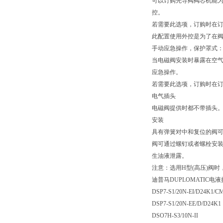
可以订购先导阀阀芯机能为
控。
若需要此选项，订购时在订
此配置使用外控是为了在
手动应急操作，保护罩式：
当电磁阀安装时暴露在空
应急操作。
若需要此选项，订购时在订
电气插头
电磁阀提供时都不带插头
安装
具有弹簧对中和复位的阀可
阀可通过螺钉或者螺栓安装
生油液泄露。
注意：选用H型(高压)阀时
迪普马DUPLOMATIC
DSP7-S1/20N-EI/D24K1/C
DSP7-S1/20N-EE/D/D24K1
DSO7H-S3/10N-II