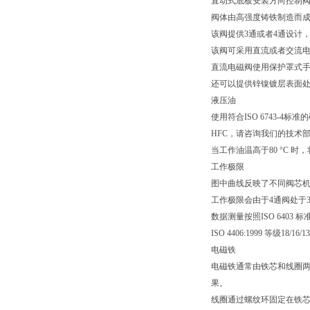
直动式底板安装方向控制阀，底
阀体由高强度铸铁制造而
该阀提供3通或者4通设计
该阀可采用直流或者交流
直流电磁阀使用保护罩式手动
还可以提供锌镍镀层表面处
液压油
使用符合ISO 6743-4
HFC，请咨询我们的技术
当工作油温高于80 °C
工作极限
图中曲线反映了不同阀芯
工作极限会由于4通阀处于
数据测量按照ISO 640
ISO 4406:1999 等级18/
电磁铁
电磁铁通常由铁芯和线圈
果。
线圈通过螺纹环固定在铁芯