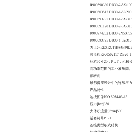
R900590330 DB30-2-5X/10
R900503515 DB30-1-52/200
R900593795 DB30-1-5X/31
R900591128 DB30-2-5X/31
R900974252 DB30-2N5X/35
R900593795 DB30-1-52/315
力士乐REXROTH限压阀DB20
溢流阀R900502117 DB20-1-
标称尺寸20，P→T，机械
高功率范围的工业液压阀
预转向
锥形阀座设计中的连续压
产品特性
连接图像
ISO 6264-08-13
压力[bar]
350
大体积流量[l/min]
500
活塞符号
P→T
连接类型
板式结构