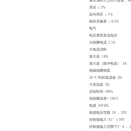
液压油的大允许污染度，符合 ISO 
滞后 ≤ 5%
反向死区 ≤ 1%
响应灵敏度 ≤ 0.5%
电气
电压类型
直流电压
大线圈电流 2.5A
大电流消耗
放大器 1.8A
放大器（脉冲电流） 3A
电磁线圈电阻
20 °C 时的低温值 2Ω
大高温值 3Ω
启动时间 100%
高线圈温度+ 150°C
电源 24VDC
电源电压范围 19 … 35V
控制值输入"A1" ± 10V
控制值输入范围“F1" 4 … 2