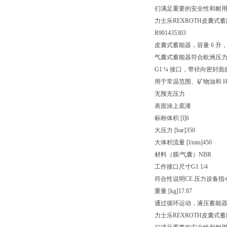
们满足重要的安全性和耐
力士乐REXROTH皮囊式蓄能器 H
R901435303
皮囊式蓄能器，容量 6 升，
气囊式蓄能器符合欧洲压力设
G1 ¼ 接口，带径向密封
用于常温范围、矿物油和 HF
无预充压力
表面涂上底漆
标称体积 [l]
6
大压力 [bar]
350
大体积流量 [l/min]
450
材料（膜/气囊）
NBR
工作接口尺寸
G1 1/4
符合性说明
CE 压力设备指令 
重量 [kg]
17.87
通过循环运动，液压蓄能
力士乐REXROTH皮囊