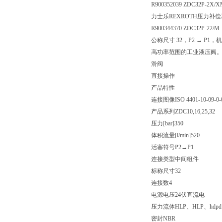
R900352039 ZDC32P-2X/
力士乐REXROTH压力补偿器Z
R900344370 ZDC32P-22/M
公称尺寸 32，P2 → P1
高功率范围的工业液压阀
滑阀
直接操作
产品特性
连接图像
ISO 4401-10-09-0-
产品系列
ZDC10,16,25,32
压力[bar]
350
体积流量[l/min]
520
活塞符号
P2→P1
连接类型
中间组件
标称尺寸
32
连接数
4
电源电压
24伏直流电
压力流体
HLP、HLP、hdp
密封
NBR