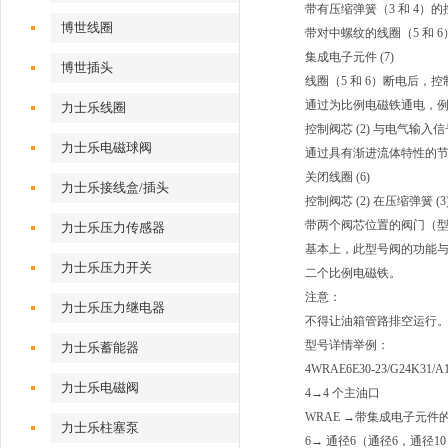
带有压缩弹簧（3 和 4）的控
博世线圈
带对中螺纹的线圈（5 和 6
集成电子元件 (7)
博世插头
线圈（5 和 6）断电后，控
通过为比例电磁铁通电，例如，
力士乐线圈
控制阀芯 (2) 与电气输
力士乐电磁球阀
通过具有渐进流体特性的节流横
关闭线圈 (6)
力士乐接线盒/插头
控制阀芯 (2) 在压缩弹簧 
带两个阀芯位置的阀门（型号 4
力士乐压力传感器
基本上，此型号阀的功能与带三
力士乐压力开关
二个比例电磁铁。
注意：
力士乐压力继电器
不得让油箱管路排空运行。
型号详情举例：
力士乐蓄能器
4WRAE6E30-23/G24K31/A
力士乐电磁阀
4→4 个主油口
WRAE →带集成电子元件
力士乐柱塞泵
6→ 通径6（通径6，通径1