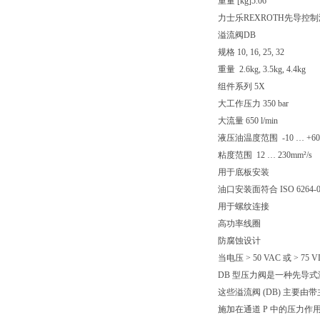
重量 [kg]
5.06
力士乐REXROTH先导控
溢流阀DB
规格 10, 16, 25, 32
重量 2.6kg, 3.5kg, 4.4kg
组件系列 5X
大工作压力 350 bar
大流量 650 l/min
液压油温度范围 -10 … +6
粘度范围 12 … 230mm²/s
用于底板安装
油口安装面符合 ISO 6264-06-09
用于螺纹连接
高功率线圈
防腐蚀设计
当电压 > 50 VAC 或 > 7
DB 型压力阀是一种先导
这些溢流阀 (DB) 主要
施加在通道 P 中的压力