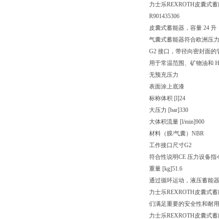
力士乐REXROTH皮囊式蓄能器 H
R901435306
皮囊式蓄能器，容量 24 升
气囊式蓄能器符合欧洲压力设
G2 接口，带径向密封面的
用于常温范围、矿物油和 HF
无预充压力
表面涂上底漆
标称体积 [l]
24
大压力 [bar]
330
大体积流量 [l/min]
900
材料（膜/气囊）
NBR
工作接口尺寸
G2
符合性说明
CE 压力设备指令 
重量 [kg]
51.6
通过循环运动，液压蓄能
力士乐REXROTH皮囊
们满足重要的安全性和耐
力士乐REXROTH皮囊式蓄能器 H