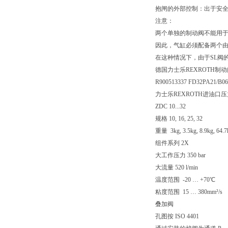
抱闸的外部控制：出于安
注意：
两个单独的制动阀不能用
因此，气缸必须配备两个由Bo
在这种情况下，由于SL阀的
德国力士乐REXROTH制
R900513337 FD32PA21/B0
力士乐REXROTH进油口
ZDC 10...32
规格 10, 16, 25, 32
重量 3kg, 3.5kg, 8.9kg, 64.7
组件系列 2X
大工作压力 350 bar
大流量 520 l/min
温度范围 -20 … +70℃
粘度范围 15 … 380mm²/s
叠加阀
孔图按 ISO 4401