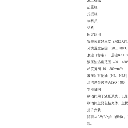
施工机械
起重机
挖掘机
物料员
钻机
固定应用
安装位置好直立（端口X向
环境温度范围 −20…+80°C
底漆（标准）一层漆RAL 50
液压油温度范围 –20…+80
粘度范围 10…800mm²/s
液压油矿物油（HL、HLP），
清洁度等级符合ISO 4406
功能说明
制动阀用于液压系统，以
制动阀主要包括壳体、主
提升负载
随着从A到B的自由流动，
现。