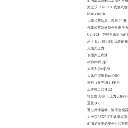
们满足重要的安全性和耐
力士乐REXROTH皮囊式蓄能器 H
R901436170
皮囊式蓄能器，容量 20 升
气囊式蓄能器符合欧洲压力设
G2 接口，带径向密封面的
用于 HE.. 或 HFD 流体的
无预充压力
表面涂上底漆
标称体积 [l]
20
大压力 [bar]
330
大体积流量 [l/min]
900
材料（膜/气囊）
FKM
工作接口尺寸
G2
符合性说明
CE 压力设备指令 
重量 [kg]
51
通过循环运动，液压蓄能
力士乐REXROTH皮囊
们满足重要的安全性和耐