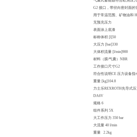
气囊式蓄能器符合欧洲压力设
G2 接口，带径向密封面的
用于常温范围、矿物油和 HF
无预充压力
表面涂上底漆
标称体积 [l]
50
大压力 [bar]
330
大体积流量 [l/min]
900
材料（膜/气囊）
NBR
工作接口尺寸
G2
符合性说明
CE 压力设备指令 
重量 [kg]
104.8
力士乐REXROTH先导式
DA6V
规格 6
组件系列 5X
大工作压力 350 bar
大流量 40 l/min
重量 2.2kg