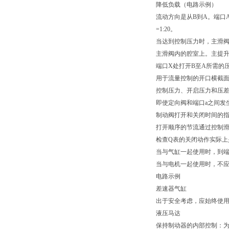
降低负载（电路示例）
流动方向是从B到A。端口
=1:20。
当达到控制压力时，主滑阀
主滑阀内的腔室上。主提
端口X处打开B至A所需的
用于流量控制的开口横截
控制压力、开启压力和压差
即使定向阀和端口a之间发
制动阀打开和关闭时间的
打开顺序的节流通过控制
检查Q表的关闭动作实际上
当与气缸一起使用时，到
当与电机一起使用时，不
电路示例
差速器气缸
出于安全考虑，应始终使
液压马达
保持制动器的内部控制：为