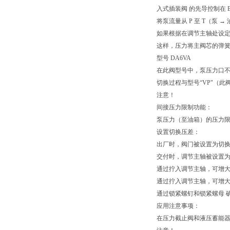
入式插装阀 的先导控制在
将泵流量从 P 至 T（泵 →
如果根据在调节主轴处设定
这样，压力将主阀芯的弹簧负
型号 DA6VA
在此阀型号中，泵压力口不是在 
切换过程与型号“VP"（
注意！
间接压力限制功能：
泵压力（至油箱）的压力
设置切换压差：
出厂时，阀门被设置为切换压差
交付时，调节主轴被设置
通过拧入调节主轴，可增
通过拧入调节主轴，可增
通过锁紧螺钉和锁紧螺母 
应用注意事项：
在压力截止阀和液压蓄能