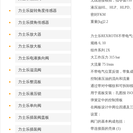
无线连接
模拟，指令值±10 
液压油
HL、HLP、HLPD、
力士乐旋转角度传感器
密封
FKM
重量[kg]
2.2
力士乐摆角传感器
力士乐放大器
力士乐REXROTH不带电
规格 6, 10
力士乐放大板
组件系列 2X
大工作压力 315 bar
力士乐电液换向阀
大流量 75 l/min
力士乐溢流阀
不带电气位置反馈，带集成电
控制液压油的流向和流量
力士乐整流板
通过带对中螺纹和可拆卸
用于底板安装：孔图按 ISO 
力士乐液压锁
弹簧定中的控制滑板
力士乐单向阀
在阀板设计中两位四通及
设置：
力士乐插装阀盖板
阀门的基本构成包括：
带连接面的壳体 (1)
力士乐插装阀