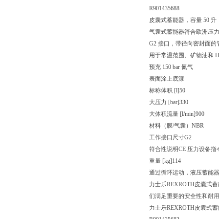
R901435688
皮囊式蓄能器，容量 50 升
气囊式蓄能器符合欧洲压力设
G2 接口，带径向密封面的
用于常温范围、矿物油和 HF
预充 150 bar 氮气
表面涂上底漆
标称体积 [l]
50
大压力 [bar]
330
大体积流量 [l/min]
900
材料（膜/气囊）
NBR
工作接口尺寸
G2
符合性说明
CE 压力设备指令 
重量 [kg]
114
通过循环运动，液压蓄能
力士乐REXROTH皮囊
们满足重要的安全性和耐
力士乐REXROTH皮囊式蓄能器 H