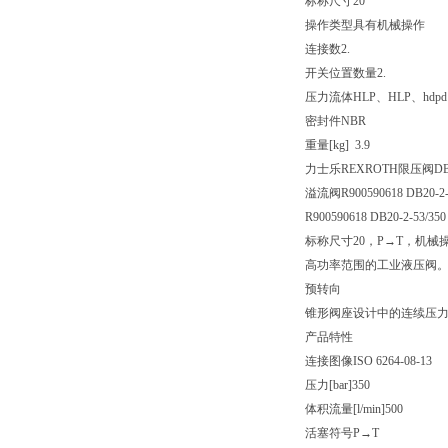
标称尺寸
20
操作类型
具有机械操作
连接数
2.
开关位置数量
2.
压力流体
HLP、HLP、hdp
密封件
NBR
重量[kg] 3.9
力士乐REXROTH限压阀DB20
溢流阀R900590618 DB20-2-
R900590618 DB20-2-53/350
标称尺寸20，P→T，机械
高功率范围的工业液压阀
预转向
锥形阀座设计中的连续压
产品特性
连接图像
ISO 6264-08-13
压力[bar]
350
体积流量[l/min]
500
活塞符号
P→T