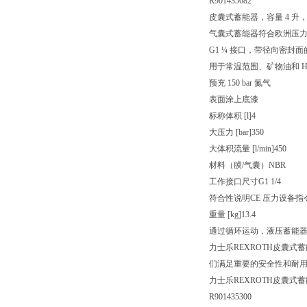
R901435682
皮囊式蓄能器，容量 4 升，
气囊式蓄能器符合欧洲压力设
G1 ¼ 接口，带径向密封
用于常温范围、矿物油和 HF
预充 150 bar 氮气
表面涂上底漆
标称体积 [l]
4
大压力 [bar]
350
大体积流量 [l/min]
450
材料（膜/气囊）
NBR
工作接口尺寸
G1 1/4
符合性说明
CE 压力设备指令 
重量 [kg]
13.4
通过循环运动，液压蓄能
力士乐REXROTH皮囊
们满足重要的安全性和耐
力士乐REXROTH皮囊式蓄能器 H
R901435300