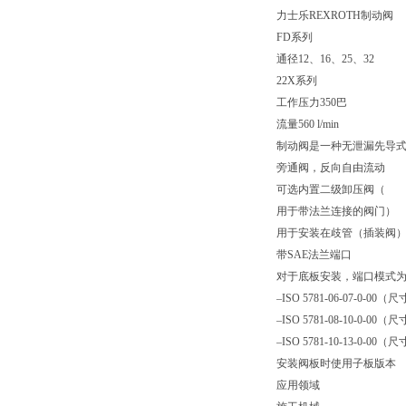
力士乐REXROTH制动阀
FD系列
通径12、16、25、32
22X系列
工作压力350巴
流量560 l/min
制动阀是一种无泄漏先导式止
旁通阀，反向自由流动
可选内置二级卸压阀（
用于带法兰连接的阀门）
用于安装在歧管（插装阀
带SAE法兰端口
对于底板安装，端口模式
–ISO 5781-06-07-0-00（
–ISO 5781-08-10-0-00（
–ISO 5781-10-13-0-00（
安装阀板时使用子板版本
应用领域