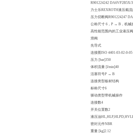
R901224242 DA6VP2B5X/
力士乐REXROTH液压截流阀D
压力切断阀R901224247 DA6
公称尺寸 6，P → B，机械
高性能范围内的工业液压
滑阀
先导式
连接图
ISO 4401-03-02-0-05
压力 [bar]
350
体积流量 [l/min]
40
活塞符号
P → B
连接类型
板材结构
标称尺寸
6
驱动类型
带机械操作
连接数
4
开关位置数
2
液压油
HL,HLP,HLPD,HVL
密封元件
NBR
重量 [kg]
2.12