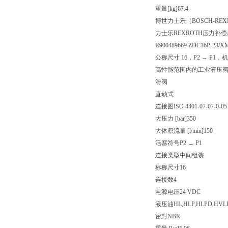
重量[kg]
67.4
博世力士乐（BOSCH-
力士乐REXROTH压力补偿器Z
R900489669 ZDC16P-23/X
公称尺寸 16，P2 → P1
高性能范围内的工业液压
滑阀
直动式
连接图
ISO 4401-07-07-0-05
大压力 [bar]
350
大体积流量 [l/min]
150
活塞符号
P2 → P1
连接类型
中间组装
标称尺寸
16
连接数
4
电源电压
24 VDC
液压油
HL,HLP,HLPD,HVL
密封
NBR