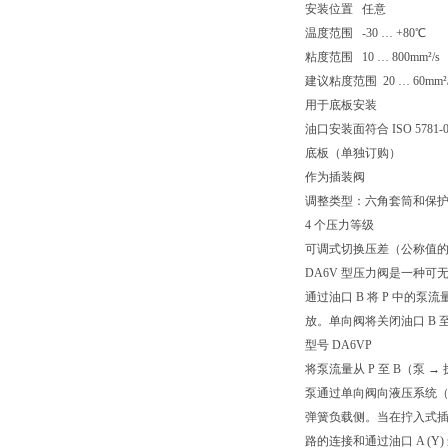
安装位置 任意
温度范围 -30 … +80℃
粘度范围 10 … 800mm²/s
建议粘度范围 20 … 60mm²/
用于底板安装
油口安装面符合 ISO 5781
底板（单独订购）
作为插装阀
调整类型：六角套筒和保
4 个压力等级
可调式切换压差（公称值的 10
DA6V 型压力阀是一种
通过油口 B 将 P 中的
放。单向阀将关闭油口 B 
型号 DA6VP
将泵流量从 P 至 B（泵 →
泵通过单向阀向液压系统（P
弹簧负载侧。当在拧入式插
路的连接和通过油口 A (