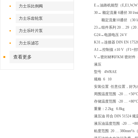
E→油路机能型（E,E1,W,W1
力士乐比例阀
30→ 额定流量 6通径 30 l/min
力士乐齿轮泵
额定流量10通径 （30 l/mi
23→组件系列 20 ... 29（
力士乐叶片泵
G24→电源电压 24 V
K31→连接器 DIN EN 17520
力士乐滤芯
A1→控制值 ±10 V（F1=控制
查看更多
V→密封材料FKM 密封件（
液压
型号 4WRAE
规格 6 10
安装位置 任意位置，好为
周围温度范围 -20 … +50°
存储温度范围 -20 … +80°
重量：2.2kg 6.8kg
液压油 符合 DIN 51524
液压油温度范围 -20 … +80
粘度范围 20 … 380mm²/s（3