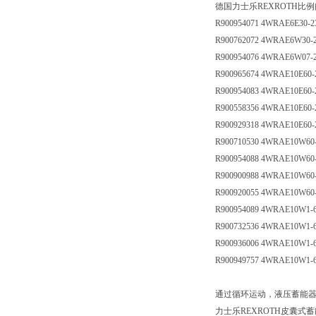
德国力士乐REXROTH比
R900954071 4WRAE6E30-2
R900762072 4WRAE6W30-2
R900954076 4WRAE6W07-
R900965674 4WRAE10E60-
R900954083 4WRAE10E60
R900558356 4WRAE10E60
R900929318 4WRAE10E60
R900710530 4WRAE10W60
R900954088 4WRAE10W60
R900900988 4WRAE10W60
R900920055 4WRAE10W60
R900954089 4WRAE10W1-
R900732536 4WRAE10W1-6
R900936006 4WRAE10W1-
R900949757 4WRAE10W1-
通过循环运动，液压蓄能
力士乐REXROTH皮囊