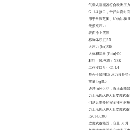
气囊式蓄能器符合欧洲压力设
G1 1/4 接口，带径向密
用于常温范围、矿物油和 HF
无预充压力
表面涂上底漆
标称体积 [l]
2.5
大压力 [bar]
350
大体积流量 [l/min]
450
材料（膜/气囊）
NBR
工作接口尺寸
G1 1/4
符合性说明
CE 压力设备指令 
重量 [kg]
8.5
通过循环运动，液压蓄能
力士乐REXROTH皮囊
们满足重要的安全性和耐
力士乐REXROTH皮囊式蓄能器 H
R901435308
皮囊式蓄能器，容量 50 升