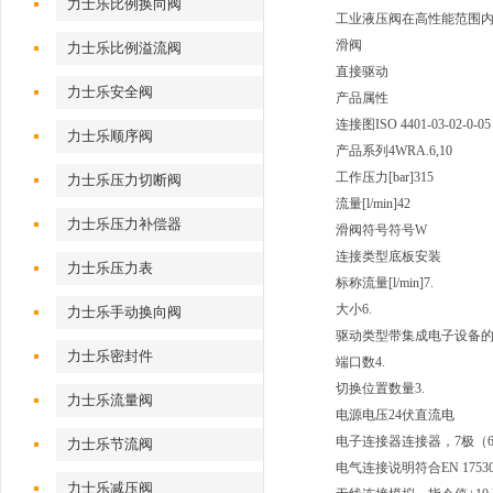
力士乐比例换向阀
工业液压阀在高性能范围
滑阀
力士乐比例溢流阀
直接驱动
力士乐安全阀
产品属性
连接图
ISO 4401-03-02-0-05
力士乐顺序阀
产品系列
4WRA.6,10
工作压力[bar]
315
力士乐压力切断阀
流量[l/min]
42
力士乐压力补偿器
滑阀符号
符号W
连接类型
底板安装
力士乐压力表
标称流量[l/min]
7.
大小
6.
力士乐手动换向阀
驱动类型
带集成电子设备
力士乐密封件
端口数
4.
切换位置数量
3.
力士乐流量阀
电源电压
24伏直流电
电子连接器
连接器，7极（6
力士乐节流阀
电气连接说明
符合EN 175
力士乐减压阀