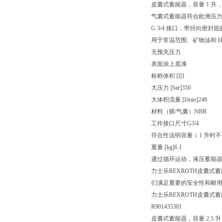
皮囊式蓄能器，容量 1 升，
气囊式蓄能器符合欧洲压力设
G 3/4 接口，带径向密封
用于常温范围、矿物油和 HF
无预充压力
表面涂上底漆
标称体积 [l]
1
大压力 [bar]
350
大体积流量 [l/min]
240
材料（膜/气囊）
NBR
工作接口尺寸
G3/4
符合性说明
容量 ≤ 1 升时
重量 [kg]
6.1
通过循环运动，液压蓄能
力士乐REXROTH皮囊
们满足重要的安全性和耐
力士乐REXROTH皮囊式蓄能器 H
R901435301
皮囊式蓄能器，容量 2.5 