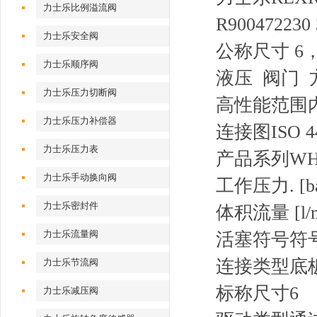
力士乐比例溢流阀
R900472230
力士乐安全阀
公称尺寸 6
力士乐顺序阀
液压 阀门 
力士乐压力切断阀
高性能范围
力士乐压力补偿器
连接图
ISO 4
力士乐压力表
产品系列
WH
力士乐手动换向阀
工作压力. [ba
力士乐密封件
体积流量 [l/m
力士乐流量阀
活塞符号
符号
连接类型
底
力士乐节流阀
标称尺寸
6
力士乐减压阀