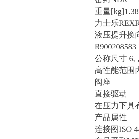
重量[kg]
1.38
力士乐REXR
液压提升换向阀 
R900208583
公称尺寸 6, 
高性能范围
阀座
直接驱动
在压力下具
产品属性
连接图
ISO 4