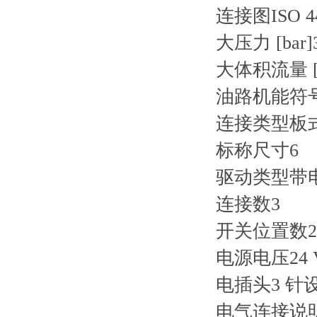
连接图
ISO 4
大压力 [bar]
大体积流量 [l
油路机能符
连接类型
板
标称尺寸
6
驱动类型
带
连接数
3
开关位置数
2
电源电压
24
电插头
3 针设
电气连接说