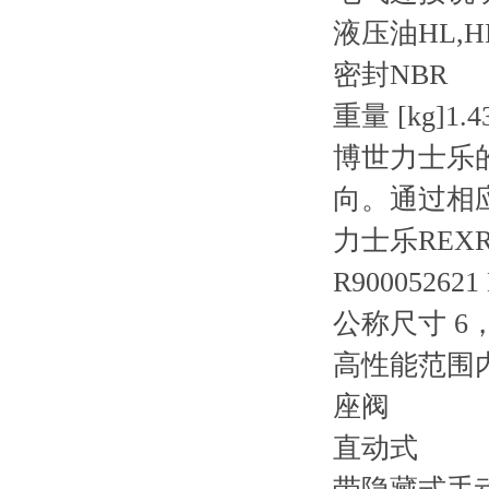
液压油
HL,H
密封
NBR
重量 [kg]
1.4
博世力士乐
向。通过相
力士乐REXR
R900052621
公称尺寸 6，
高性能范围
座阀
直动式