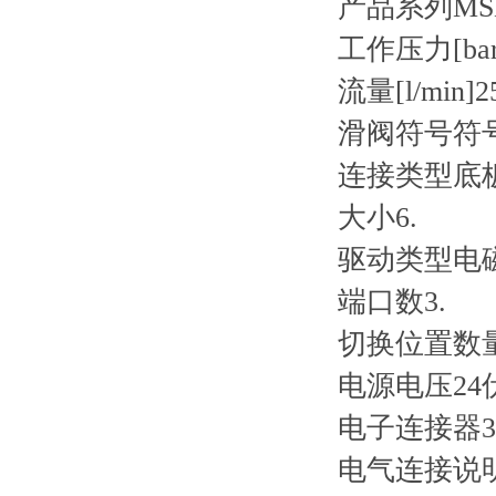
产品系列
MS
工作压力[bar
流量[l/min]
2
滑阀符号
符
连接类型
底
大小
6.
驱动类型
电
端口数
3.
切换位置数
电源电压
2
电子连接器
电气连接说