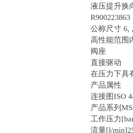
液压提升换向阀 
R900223863
公称尺寸 6, 
高性能范围
阀座
直接驱动
在压力下具
产品属性
连接图
ISO 4
产品系列
MS
工作压力[bar
流量[l/min]
2