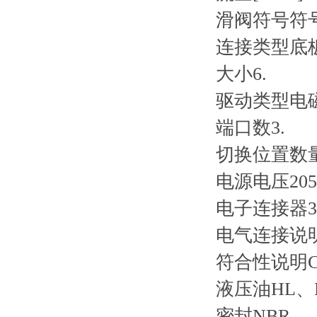
滑阀符号
符
连接类型
底
大小
6.
驱动类型
电
端口数
3.
切换位置数
电源电压
2
电子连接器
电气连接说
符合性说明
液压油
HL、
密封
NBR