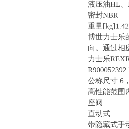
液压油
HL、
密封
NBR
重量[kg]
1.42
博世力士乐
向。通过相
力士乐REXR
R900052392
公称尺寸 6，
高性能范围
座阀
直动式
带隐藏式手