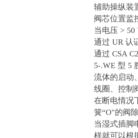
辅助操纵装
阀芯位置监
当电压 > 50
通过 UR 认
通过 CSA C
5-.WE 
流体的启动
线圈、控制
在断电情况
簧“O"的阀
当湿式插脚
样就可以根