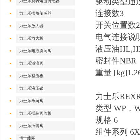
驱动类型
通
力士乐旋转角度传感器
连接数
3
力士乐摆角传感器
开关位置数
2
力士乐放大器
电气连接说
力士乐放大板
液压油
HL,H
力士乐电液换向阀
密封件
NBR
力士乐溢流阀
重量 [kg]
1.2
力士乐整流板
力士乐液压锁
力士乐RE
力士乐单向阀
类型 WP，
力士乐插装阀盖板
规格 6
力士乐插装阀
组件系列 6
博世线圈