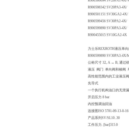
R900500094 SV20PA1-4X/
R900598342 SV20PA3-4X/
R900501151 SV30GA2-4X/
R900599456 SV30PA2-4X/
R900599890 SV30PA3-4X/
R900455015 SV10GA2-4X
力士乐REXROTH液压单向阀S
R900599890 SV30PA3-4X/
公称尺寸 32, A → B, 通
液压 阀门 单向阀和梭阀 
高性能范围内的工业液压阀
先导式
一个执行机构油口的无泄
开启压力 8 bar
内控预调油回油
连接图
ISO 5781-09-13-0-16
产品系列
SV/SL10..30
工作压力. [bar]
315.0