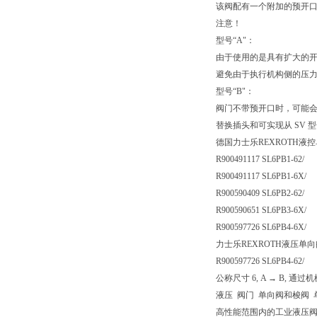
该阀配有一个附加的预开口
注意！
型号“A"：
由于使用的是具有扩大的
避免由于执行机构侧的压
型号“B"：
阀门不带预开口时，可能会
替换插头和可实现从 SV 
德国力士乐REXROTH液
R900491117 SL6PB1-62/
R900491117 SL6PB1-6X/
R900590409 SL6PB2-62/
R900590651 SL6PB3-6X/
R900597726 SL6PB4-6X/
力士乐REXROTH液压单向阀 
R900597726 SL6PB4-62/
公称尺寸 6, A → B, 通过
液压 阀门 单向阀和梭阀 
高性能范围内的工业液压阀