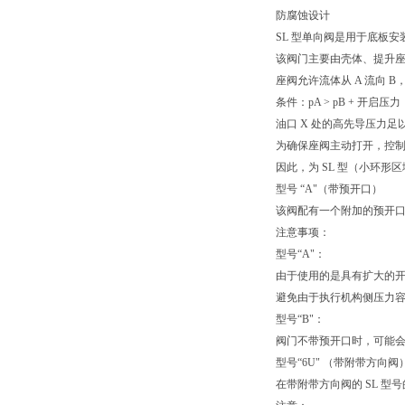
防腐蚀设计
SL 型单向阀是用于底板
该阀门主要由壳体、提升座
座阀允许流体从 A 流向
条件：pA > pB + 开启
油口 X 处的高先导压力
为确保座阀主动打开，控
因此，为 SL 型（小环形区
型号 “A"（带预开口）
该阀配有一个附加的预开口
注意事项：
型号“A"：
由于使用的是具有扩大的开
避免由于执行机构侧压力
型号“B"：
阀门不带预开口时，可能
型号“6U" （带附带方向阀
在带附带方向阀的 SL 