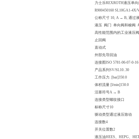
力士乐REXROTH液压单向阀 
R900450160 SL10GA1-4X/
公称尺寸 10, A → B, 通
液压 阀门 单向阀和梭阀 
高性能范围内的工业液压
止回阀
直动式
外部先导回油
连接图
ISO 5781-06-07-0-16
产品系列
SV/SL10..30
工作压力. [bar]
350.0
体积流量 [l/min]
150.0
活塞符号
A → B
连接类型
螺纹接口
标称尺寸
10
驱动类型
通过液压致动
连接数
4
开关位置数
2
液压油
HEES、HEPG、HE