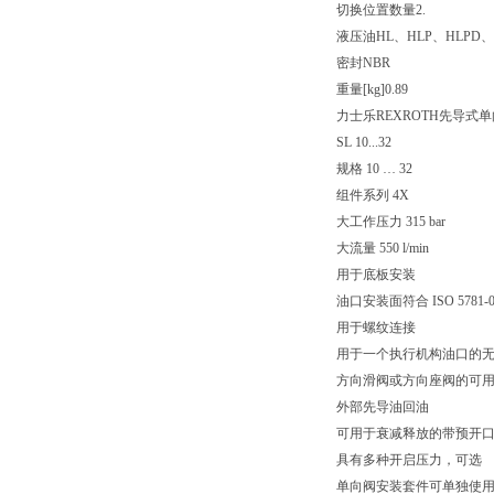
切换位置数量
2.
液压油
HL、HLP、HLPD、
密封
NBR
重量[kg]
0.89
力士乐REXROTH先导式
SL 10...32
规格 10 … 32
组件系列 4X
大工作压力 315 bar
大流量 550 l/min
用于底板安装
油口安装面符合 ISO 5781-06-07
用于螺纹连接
用于一个执行机构油口的
方向滑阀或方向座阀的可
外部先导油回油
可用于衰减释放的带预开
具有多种开启压力，可选
单向阀安装套件可单独使