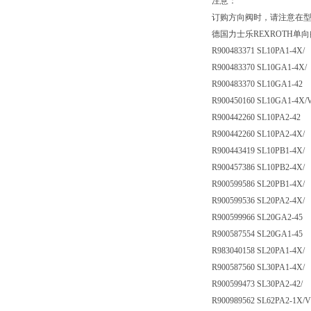
注意：
订购方向阀时，请注意在型号“
德国力士乐REXROTH单向
R900483371 SL10PA1-4X/
R900483370 SL10GA1-4X/
R900483370 SL10GA1-42
R900450160 SL10GA1-4X/
R900442260 SL10PA2-42
R900442260 SL10PA2-4X/
R900443419 SL10PB1-4X/
R900457386 SL10PB2-4X/
R900599586 SL20PB1-4X/
R900599536 SL20PA2-4X/
R900599966 SL20GA2-45
R900587554 SL20GA1-45
R983040158 SL20PA1-4X/
R900587560 SL30PA1-4X/
R900599473 SL30PA2-42/
R900989562 SL62PA2-1X/V