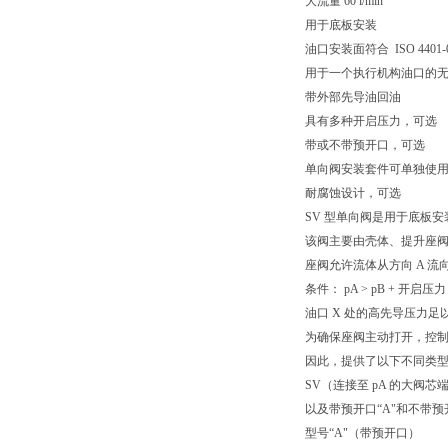
大流量 60 l/min
用于底板安装
油口安装面符合 ISO 4401-03-0
用于一个执行机构油口的
带外部先导油回油
具有多种开启压力，可选
带或不带预开口，可选
单向阀安装套件可单独使
耐腐蚀设计，可选
SV 型单向阀是用于底板
该阀主要由壳体、提升座
座阀允许流体从方向 A 流
条件： pA > pB + 
油口 X 处的高先导压力
为确保座阀主动打开，控
因此，提供了以下不同类
SV（连接至 pA 的大阀芯端
以及带预开口“A"和不带预
型号“A"（带预开口）