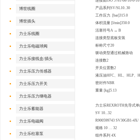
连接图
ISO 5781-08-10-0-16
产品系列
SV/SL10..30
博世线圈
工作压力. [bar]
315.0
博世插头
体积流量 [l/min]
350.0
活塞符号
A → B
力士乐线圈
连接类型
底板安装
标称尺寸
20
力士乐电磁球阀
驱动类型
通过机械致动
力士乐接线盒/插头
连接数
2
开关位置数
2
力士乐压力传感器
液压油
HFC、HL、HLP、H
密封件
NBR
力士乐压力开关
重量 [kg]
5.13
力士乐压力继电器
力士乐REXROTH先导式
力士乐蓄能器
SV 10...32
R900599743 SV30GB1-4X/
力士乐电磁阀
规格 10 … 32
力士乐柱塞泵
组件系列 4X