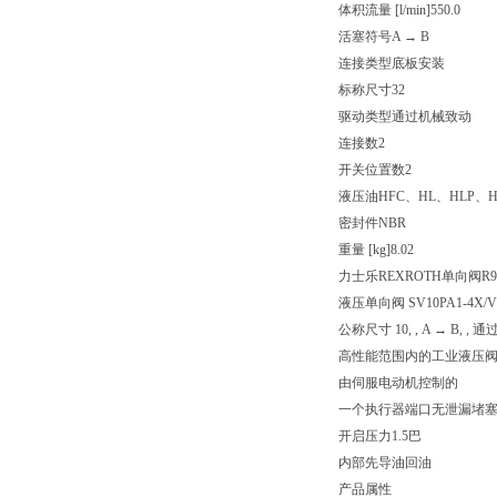
体积流量 [l/min]
550.0
活塞符号
A → B
连接类型
底板安装
标称尺寸
32
驱动类型
通过机械致动
连接数
2
开关位置数
2
液压油
HFC、HL、HLP、H
密封件
NBR
重量 [kg]
8.02
力士乐REXROTH单向阀R900
液压单向阀 SV10PA1-4X/V
公称尺寸 10, , A → B, ,
高性能范围内的工业液压
由伺服电动机控制的
一个执行器端口无泄漏堵
开启压力1.5巴
内部先导油回油
产品属性