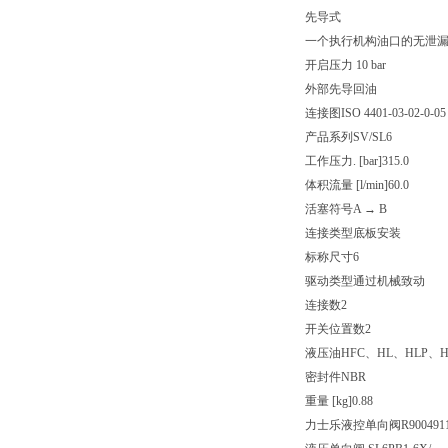
先导式
一个执行机构油口的无泄
开启压力 10 bar
外部先导回油
连接图
ISO 4401-03-02-0-05
产品系列
SV/SL6
工作压力. [bar]
315.0
体积流量 [l/min]
60.0
活塞符号
A → B
连接类型
底板安装
标称尺寸
6
驱动类型
通过机械致动
连接数
2
开关位置数
2
液压油
HFC、HL、HLP、H
密封件
NBR
重量 [kg]
0.88
力士乐液控单向阀R9004911