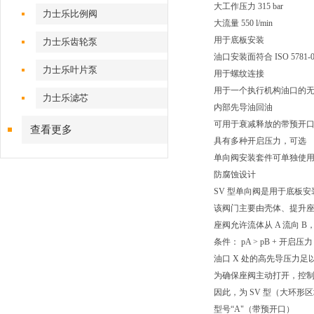
大工作压力 315 bar
力士乐比例阀
大流量 550 l/min
用于底板安装
力士乐齿轮泵
油口安装面符合 ISO 5781-06-07
力士乐叶片泵
用于螺纹连接
用于一个执行机构油口的
力士乐滤芯
内部先导油回油
可用于衰减释放的带预开
查看更多
具有多种开启压力，可选
单向阀安装套件可单独使
防腐蚀设计
SV 型单向阀是用于底板
该阀门主要由壳体、提升座
座阀允许流体从 A 流向
条件： pA > pB + 开
油口 X 处的高先导压力
为确保座阀主动打开，控
因此，为 SV 型（大环形区域
型号“A"（带预开口）