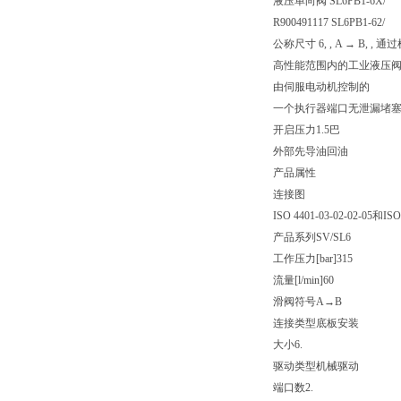
液压单向阀 SL6PB1-6X/
R900491117 SL6PB1-62/
公称尺寸 6, , A → B, , 
高性能范围内的工业液压
由伺服电动机控制的
一个执行器端口无泄漏堵
开启压力1.5巴
外部先导油回油
产品属性
连接图
ISO 4401-03-02-02-05和ISO
产品系列
SV/SL6
工作压力[bar]
315
流量[l/min]
60
滑阀符号
A→B
连接类型
底板安装
大小
6.
驱动类型
机械驱动
端口数
2.