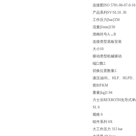
连接图
ISO 5781-06-07-0-16
产品系列
SV/SL10..30
工作压力[bar]
350
流量[l/min]
150
滑阀符号
A→B
连接类型
底板安装
大小
10
驱动类型
机械驱动
端口数
2.
切换位置数量
2.
液压油
HL、HLP、HLPD、
密封
FKM
重量[kg]
1.94
力士乐REXROTH先导式
SL 6
规格 6
组件系列 6X
大工作压力 315 bar