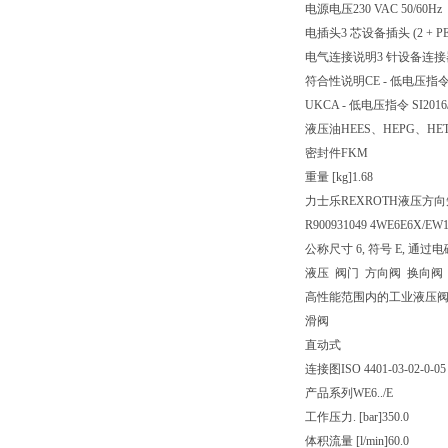
电源电压
230 VAC 50/60Hz
电插头
3 芯设备插头 (2 + PE
电气连接说明
3 针设备连接器 (
符合性说明
CE - 低电压指令 
UKCA - 低电压指令 SI2016/
液压油
HEES、HEPG、HE
密封件
FKM
重量 [kg]
1.68
力士乐REXROTH液压方向短管
R900931049 4WE6E6X/EW
公称尺寸 6, 符号 E, 通过电磁
液压 阀门 方向阀 换向阀
高性能范围内的工业液压
滑阀
直动式
连接图
ISO 4401-03-02-0-05
产品系列
WE6../E
工作压力. [bar]
350.0
体积流量 [l/min]
60.0