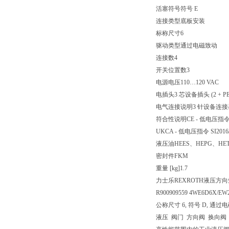
活塞符号
符号 E
连接类型
底板安装
标称尺寸
6
驱动类型
通过电磁致动
连接数
4
开关位置数
3
电源电压
110…120 VAC
电插头
3 芯设备插头 (2 + PE
电气连接说明
3 针设备连接器 (
符合性说明
CE - 低电压指令 
UKCA - 低电压指令 SI2016/
液压油
HEES、HEPG、HE
密封件
FKM
重量 [kg]
1.7
力士乐REXROTH液压方向短管
R900909559 4WE6D6X/EW
公称尺寸 6, 符号 D, 通过电磁致
液压 阀门 方向阀 换向阀