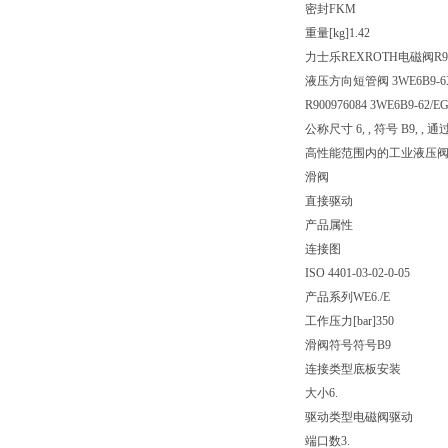
密封
FKM
重量[kg]
1.42
力士乐REXROTH电磁阀R900
液压方向短管阀 3WE6B9-6X
R900976084 3WE6B9-62/E
公称尺寸 6, , 符号 B9, , 通
高性能范围内的工业液压
滑阀
直接驱动
产品属性
连接图
ISO 4401-03-02-0-05
产品系列
WE6./E
工作压力[bar]
350
滑阀符号
符号B9
连接类型
底板安装
大小
6.
驱动类型
电磁阀驱动
端口数
3.