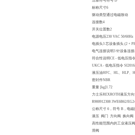
活塞符号
符号 D
标称尺寸
6
驱动类型
通过电磁致动
连接数
4
开关位置数
2
电源电压
230 VAC 50/60Hz
电插头
3 芯设备插头 (2 + PE
电气连接说明
3 针设备连接器 (
符合性说明
CE - 低电压指令 
UKCA - 低电压指令 SI2016/
液压油
HFC、HL、HLP、H
密封件
NBR
重量 [kg]
1.72
力士乐REXROTH液压方向短管
R900912308 3WE6B62/EG
公称尺寸 6，符号 B，电磁操
液压 阀门 方向阀 换向阀
高性能范围内的工业液压
滑阀