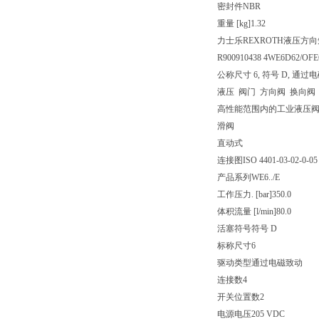
密封件
NBR
重量 [kg]
1.32
力士乐REXROTH液压方向短管
R900910438 4WE6D62/OF
公称尺寸 6, 符号 D, 通过电磁
液压 阀门 方向阀 换向阀
高性能范围内的工业液压
滑阀
直动式
连接图
ISO 4401-03-02-0-05
产品系列
WE6../E
工作压力. [bar]
350.0
体积流量 [l/min]
80.0
活塞符号
符号 D
标称尺寸
6
驱动类型
通过电磁致动
连接数
4
开关位置数
2
电源电压
205 VDC