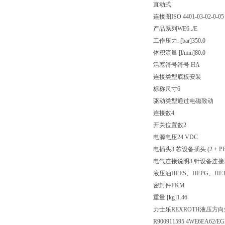
直动式
连接图
ISO 4401-03-02-0-05
产品系列
WE6../E
工作压力. [bar]
350.0
体积流量 [l/min]
80.0
活塞符号
符号 HA
连接类型
底板安装
标称尺寸
6
驱动类型
通过电磁致动
连接数
4
开关位置数
2
电源电压
24 VDC
电插头
3 芯设备插头 (2 + PE
电气连接说明
3 针设备连接器 (
液压油
HEES、HEPG、HE
密封件
FKM
重量 [kg]
1.46
力士乐REXROTH液压方向短管
R900911595 4WE6EA62/E