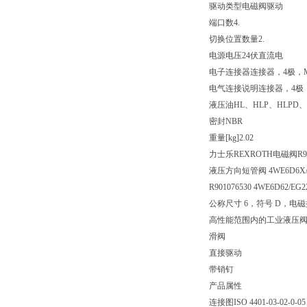
驱动类型
电磁阀驱动
端口数
4.
切换位置数量
2.
电源电压
24伏直流电
电子连接器
连接器，4极，M1
电气连接说明
连接器，4极，
液压油
HL、HLP、HLPD、
密封
NBR
重量[kg]
2.02
力士乐REXROTH电磁阀R901
液压方向短管阀 4WE6D6X/EG
R901076530 4WE6D62/EG2
公称尺寸 6，符号 D，电磁操
高性能范围内的工业液压
滑阀
直接驱动
带销钉
产品属性
连接图
ISO 4401-03-02-0-05