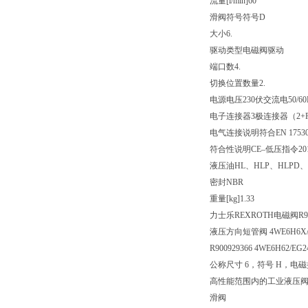
流量[l/min]
60
滑阀符号
符号D
大小
6.
驱动类型
电磁阀驱动
端口数
4.
切换位置数量
2.
电源电压
230伏交流电50/60
电子连接器
3极连接器（2+
电气连接说明
符合EN 175
符合性说明
CE–低压指令2014
液压油
HL、HLP、HLPD、
密封
NBR
重量[kg]
1.33
力士乐REXROTH电磁阀R900
液压方向短管阀 4WE6H6X/E
R900929366 4WE6H62/EG
公称尺寸 6，符号 H，电磁操
高性能范围内的工业液压
滑阀