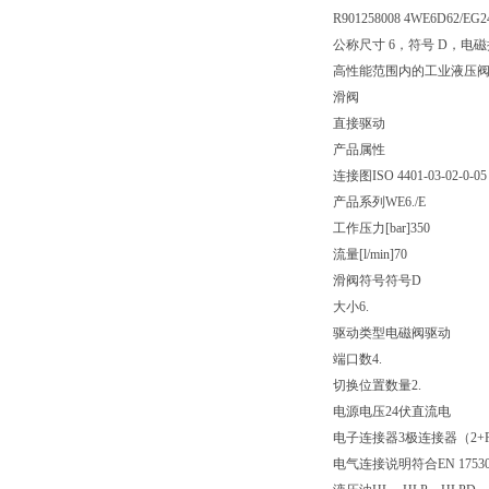
R901258008 4WE6D62/EG2
公称尺寸 6，符号 D，电磁操
高性能范围内的工业液压
滑阀
直接驱动
产品属性
连接图
ISO 4401-03-02-0-05
产品系列
WE6./E
工作压力[bar]
350
流量[l/min]
70
滑阀符号
符号D
大小
6.
驱动类型
电磁阀驱动
端口数
4.
切换位置数量
2.
电源电压
24伏直流电
电子连接器
3极连接器（2+
电气连接说明
符合EN 175