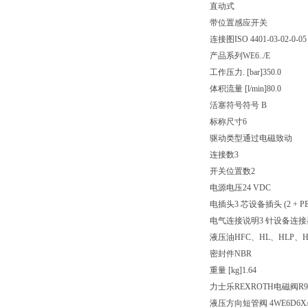
直动式
带位置感应开关
连接图
ISO 4401-03-02-0-05
产品系列
WE6../E
工作压力. [bar]
350.0
体积流量 [l/min]
80.0
活塞符号
符号 B
标称尺寸
6
驱动类型
通过电磁致动
连接数
3
开关位置数
2
电源电压
24 VDC
电插头
3 芯设备插头 (2 + PE
电气连接说明
3 针设备连接器 (
液压油
HFC、HL、HLP、H
密封件
NBR
重量 [kg]
1.64
力士乐REXROTH电磁阀R901
液压方向短管阀 4WE6D6X/E