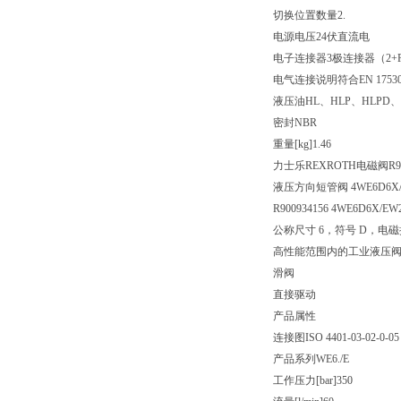
切换位置数量
2.
电源电压
24伏直流电
电子连接器
3极连接器（2+
电气连接说明
符合EN 175
液压油
HL、HLP、HLPD、
密封
NBR
重量[kg]
1.46
力士乐REXROTH电磁阀R900
液压方向短管阀 4WE6D6X/E
R900934156 4WE6D6X/EW
公称尺寸 6，符号 D，电磁操作，
高性能范围内的工业液压
滑阀
直接驱动
产品属性
连接图
ISO 4401-03-02-0-05
产品系列
WE6./E
工作压力[bar]
350