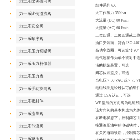
力士乐比例换向阀
组件系列 6X
大工作压力 350 bar
力士乐比例溢流阀
大流量 (DC) 80 l/min
力士乐安全阀
大流量 (AC) 60 l/min
三位四通、二位四通或二
力士乐顺序阀
油口安装面，符合 ISO 4401
高功率线圈，可选旋转 90°
力士乐压力切断阀
电气连接作为单个或对中
力士乐压力补偿器
辅助操纵装置，可选
阀芯位置监控，可选
力士乐压力表
当电压 > 50 VAC 或 > 7
电磁线圈是经过认可的组件，带
力士乐手动换向阀
通过 CSA 认证，可选
力士乐密封件
WE 型号的方向阀为电磁
该方向阀的基本构成为壳
力士乐流量阀
在断电状态下，控制阀芯由
接通液压油中的电磁铁时
力士乐节流阀
在关闭电磁铁后，控制阀芯将
力士乐减压阀