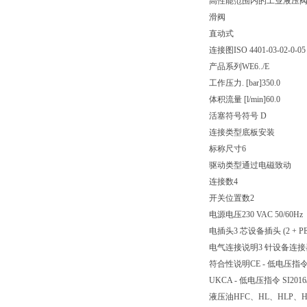
高性能范围内的工业液压
滑阀
直动式
连接图
ISO 4401-03-02-0-05
产品系列
WE6../E
工作压力. [bar]
350.0
体积流量 [l/min]
60.0
活塞符号
符号 D
连接类型
底板安装
标称尺寸
6
驱动类型
通过电磁致动
连接数
4
开关位置数
2
电源电压
230 VAC 50/60Hz
电插头
3 芯设备插头 (2 + PE
电气连接说明
3 针设备连接器 (
符合性说明
CE - 低电压指令 
UKCA - 低电压指令 SI2016/
液压油
HFC、HL、HLP、H