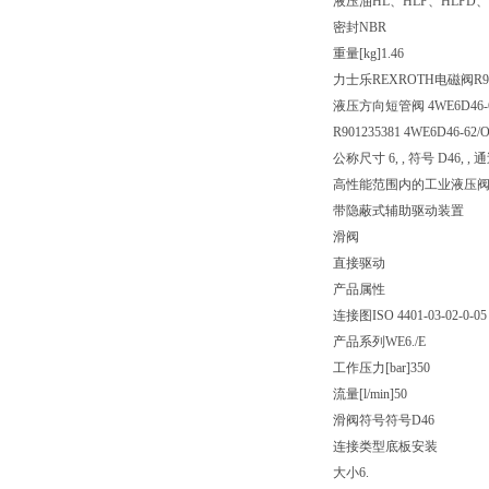
液压油
HL、HLP、HLPD、
密封
NBR
重量[kg]
1.46
力士乐REXROTH电磁阀R901
液压方向短管阀 4WE6D46-6X
R901235381 4WE6D46-62
公称尺寸 6, , 符号 D46, , 
高性能范围内的工业液压
带隐蔽式辅助驱动装置
滑阀
直接驱动
产品属性
连接图
ISO 4401-03-02-0-05
产品系列
WE6./E
工作压力[bar]
350
流量[l/min]
50
滑阀符号
符号D46
连接类型
底板安装
大小
6.