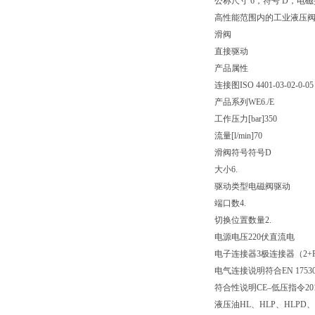
公称尺寸 6，符号 D，电磁操
高性能范围内的工业液压
滑阀
直接驱动
产品属性
连接图
ISO 4401-03-02-0-05
产品系列
WE6./E
工作压力[bar]
350
流量[l/min]
70
滑阀符号
符号D
大小
6.
驱动类型
电磁阀驱动
端口数
4.
切换位置数量
2.
电源电压
220伏直流电
电子连接器
3极连接器（2+
电气连接说明
符合EN 175
符合性说明
CE–低压指令2014
液压油
HL、HLP、HLPD、