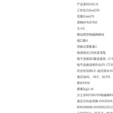
产品系列
WE6./E
工作压力[bar]
350
流量[l/min]
70
滑阀符号
符号D
大小
6.
驱动类型
电磁阀驱动
端口数
4.
切换位置数量
2.
电源电压
220伏直流电
电子连接器
3极连接器（2+
电气连接说明
符合EN 175
符合性说明
CE–低压指令2014
液压油
HL、HLP、HLPD、
密封
FKM
重量[kg]
1.44
力士乐REXROTH电磁阀R901
液压方向短管阀 4WE6D6X/E
R901008688 4WE6D62/EG2