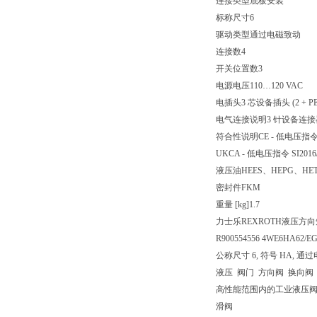
连接类型
底板安装
标称尺寸
6
驱动类型
通过电磁致动
连接数
4
开关位置数
3
电源电压
110…120 VAC
电插头
3 芯设备插头 (2 + PE
电气连接说明
3 针设备连接器 (
符合性说明
CE - 低电压指令 
UKCA - 低电压指令 SI2016/
液压油
HEES、HEPG、HE
密封件
FKM
重量 [kg]
1.7
力士乐REXROTH液压方向短管
R900554556 4WE6HA62/E
公称尺寸 6, 符号 HA, 通过
液压 阀门 方向阀 换向阀
高性能范围内的工业液压
滑阀