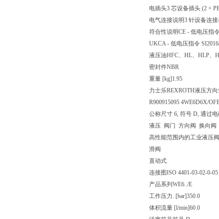
电插头
3 芯设备插头 (2 + PE
电气连接说明
3 针设备连接器 (
符合性说明
CE - 低电压指令 
UKCA - 低电压指令 SI2016/
液压油
HFC、HL、HLP、H
密封件
NBR
重量 [kg]
1.95
力士乐REXROTH液压方向短管
R900915095 4WE6D6X/OF
公称尺寸 6, 符号 D, 通过电磁致
液压 阀门 方向阀 换向阀
高性能范围内的工业液压
滑阀
直动式
连接图
ISO 4401-03-02-0-05
产品系列
WE6../E
工作压力. [bar]
350.0
体积流量 [l/min]
60.0