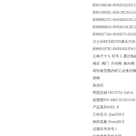
R901396248 4WE6U62/EG2
R901509281 4SEC6E2X/G2
R900962555 4WE6E6X/EG
R900969834 4WE6G6X/EG
R900917184 4WE6J73-6X/
力士乐REXROTH液压方向短管阀
R900910785 4WE6J6X/EW
公称尺寸 6, 符号 J, 通过电磁
液压 阀门 方向阀 换向阀
高性能范围内的工业液压
滑阀
直动式
带固定销 ISO 8752-3x8-St
连接图
ISO 4401-03-02-0-05
产品系列
WE6../E
工作压力. [bar]
350.0
体积流量 [l/min]
60.0
活塞符号
符号 J