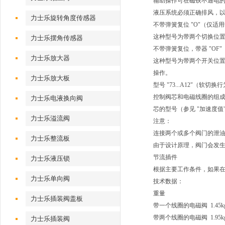
辅助操作可在磁铁不通电
液压系统必须正确排风，
力士乐旋转角度传感器
不带弹簧复位 "O"（仅适用
这种型号为带两个切换位
力士乐摆角传感器
不带弹簧复位，带器 "OF"
力士乐放大器
这种型号为带两个开关位
操作。
力士乐放大板
型号 "73...A12"（软切换
控制阀芯和电磁线圈的组成
力士乐电液换向阀
芯的型号（参见 "加速度值
力士乐溢流阀
注意：
连接两个或多个阀门的泄
力士乐整流板
由于设计原理，阀门会发
节流插件
力士乐液压锁
根据主要工作条件，如果
力士乐单向阀
技术数据：
重量
力士乐插装阀盖板
带一个线圈的电磁阀 1.45k
带两个线圈的电磁阀 1.95k
力士乐插装阀