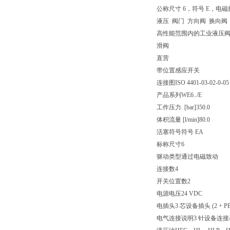
公称尺寸 6，符号 E，电磁操
液压 阀门 方向阀 换向阀
高性能范围内的工业液压
滑阀
直营
带位置感应开关
连接图
ISO 4401-03-02-0-05
产品系列
WE6../E
工作压力. [bar]
350.0
体积流量 [l/min]
80.0
活塞符号
符号 EA
标称尺寸
6
驱动类型
通过电磁致动
连接数
4
开关位置数
2
电源电压
24 VDC
电插头
3 芯设备插头 (2 + PE
电气连接说明
3 针设备连接器 (