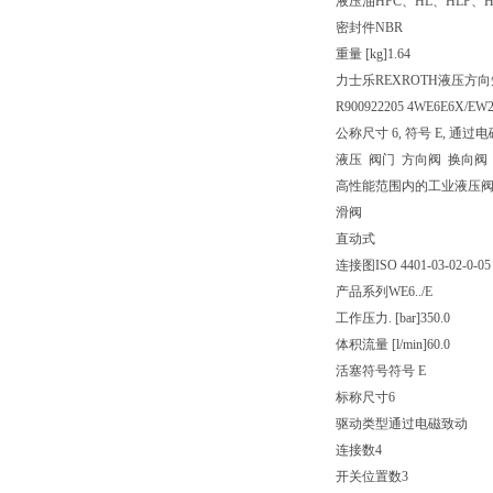
液压油
HFC、HL、HLP、H
密封件
NBR
重量 [kg]
1.64
力士乐REXROTH液压方向短管
R900922205 4WE6E6X/EW
公称尺寸 6, 符号 E, 通过电磁致
液压 阀门 方向阀 换向阀
高性能范围内的工业液压
滑阀
直动式
连接图
ISO 4401-03-02-0-05
产品系列
WE6../E
工作压力. [bar]
350.0
体积流量 [l/min]
60.0
活塞符号
符号 E
标称尺寸
6
驱动类型
通过电磁致动
连接数
4
开关位置数
3