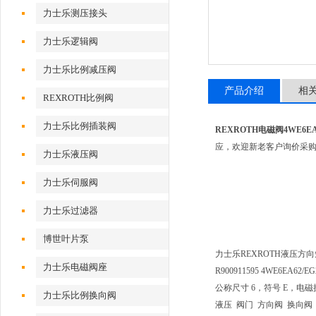
力士乐测压接头
力士乐逻辑阀
力士乐比例减压阀
产品介绍
相
REXROTH比例阀
力士乐比例插装阀
REXROTH电磁阀4WE6EA6
应，欢迎新老客户询价采
力士乐液压阀
力士乐伺服阀
力士乐过滤器
博世叶片泵
力士乐REXROTH液压方向短管
力士乐电磁阀座
R900911595 4WE6EA62/E
公称尺寸 6，符号 E，电磁操
力士乐比例换向阀
液压 阀门 方向阀 换向阀