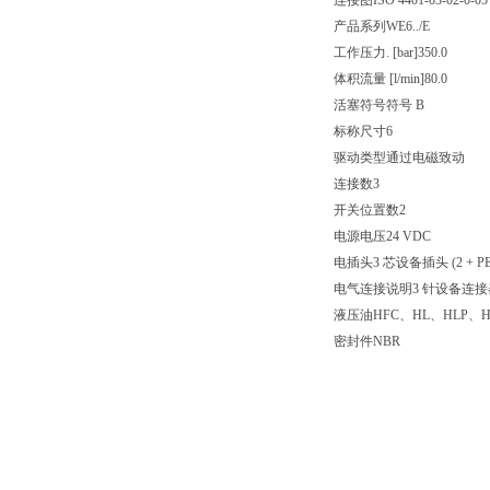
连接图
ISO 4401-03-02-0-05
产品系列
WE6../E
工作压力. [bar]
350.0
体积流量 [l/min]
80.0
活塞符号
符号 B
标称尺寸
6
驱动类型
通过电磁致动
连接数
3
开关位置数
2
电源电压
24 VDC
电插头
3 芯设备插头 (2 + PE
电气连接说明
3 针设备连接器 (
液压油
HFC、HL、HLP、H
密封件
NBR
重量 [kg]
1.64
力士乐REXROTH电磁阀R901
液压方向短管阀 4WE6D6X/E
R901258008 4WE6D62/EG2
公称尺寸 6，符号 D，电磁操