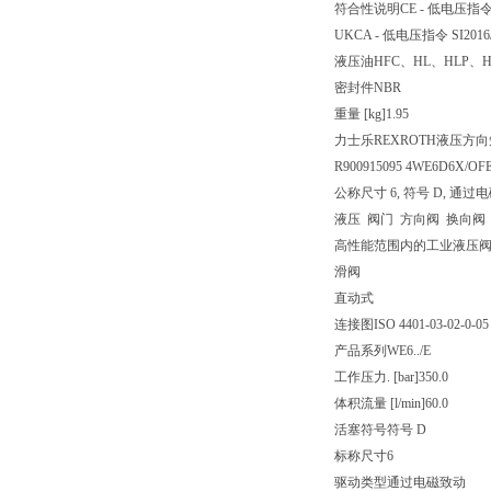
符合性说明
CE - 低电压指令 
UKCA - 低电压指令 SI2016/
液压油
HFC、HL、HLP、H
密封件
NBR
重量 [kg]
1.95
力士乐REXROTH液压方向短管
R900915095 4WE6D6X/OF
公称尺寸 6, 符号 D, 通过电磁致
液压 阀门 方向阀 换向阀
高性能范围内的工业液压
滑阀
直动式
连接图
ISO 4401-03-02-0-05
产品系列
WE6../E
工作压力. [bar]
350.0
体积流量 [l/min]
60.0
活塞符号
符号 D
标称尺寸
6
驱动类型
通过电磁致动