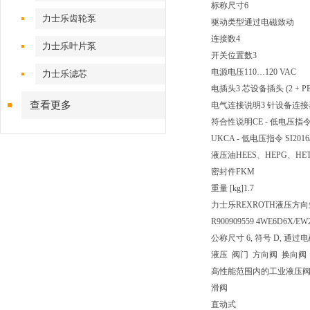
标称尺寸
6
力士乐齿轮泵
驱动类型
通过电磁致动
连接数
4
力士乐叶片泵
开关位置数
3
电源电压
110…120 VAC
力士乐滤芯
电插头
3 芯设备插头 (2 + PE
查看更多
电气连接说明
3 针设备连接器 (
符合性说明
CE - 低电压指令 
UKCA - 低电压指令 SI2016/
液压油
HEES、HEPG、HE
密封件
FKM
重量 [kg]
1.7
力士乐REXROTH液压方向短管
R900909559 4WE6D6X/EW
公称尺寸 6, 符号 D, 通过电磁致
液压 阀门 方向阀 换向阀
高性能范围内的工业液压
滑阀
直动式