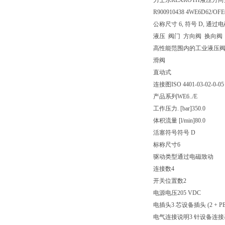
力士乐REXROTH液压方向短管
R900910438 4WE6D62/OF
公称尺寸 6, 符号 D, 通过电磁
液压 阀门 方向阀 换向阀
高性能范围内的工业液压
滑阀
直动式
连接图
ISO 4401-03-02-0-05
产品系列
WE6../E
工作压力. [bar]
350.0
体积流量 [l/min]
80.0
活塞符号
符号 D
标称尺寸
6
驱动类型
通过电磁致动
连接数
4
开关位置数
2
电源电压
205 VDC
电插头
3 芯设备插头 (2 + PE
电气连接说明
3 针设备连接器 (