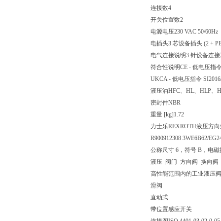
连接数
4
开关位置数
2
电源电压
230 VAC 50/60Hz
电插头
3 芯设备插头 (2 + PE
电气连接说明
3 针设备连接器 (
符合性说明
CE - 低电压指令 
UKCA - 低电压指令 SI2016/
液压油
HFC、HL、HLP、H
密封件
NBR
重量 [kg]
1.72
力士乐REXROTH液压方向短管
R900912308 3WE6B62/EG
公称尺寸 6，符号 B，电磁操
液压 阀门 方向阀 换向阀
高性能范围内的工业液压
滑阀
直动式
带位置感应开关