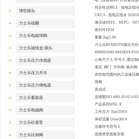
电气连接说明
3 针设备连接器 (
符合性说明
CE - 低电压指令 
博世插头
UKCA - 低电压指令 SI2016/
液压油
HEES、HEPG、HE
力士乐线圈
密封件
FKM
力士乐电磁球阀
重量 [kg]
1.68
力士乐REXROTH液压方向短管
力士乐接线盒/插头
R900931049 4WE6E6X/EW
公称尺寸 6, 符号 E, 通过电磁
力士乐压力传感器
液压 阀门 方向阀 换向阀
力士乐压力开关
高性能范围内的工业液压
滑阀
力士乐压力继电器
直动式
连接图
ISO 4401-03-02-0-05
力士乐蓄能器
产品系列
WE6../E
力士乐电磁阀
工作压力. [bar]
350.0
体积流量 [l/min]
60.0
力士乐柱塞泵
活塞符号
符号 E
连接类型
底板安装
力士乐比例阀