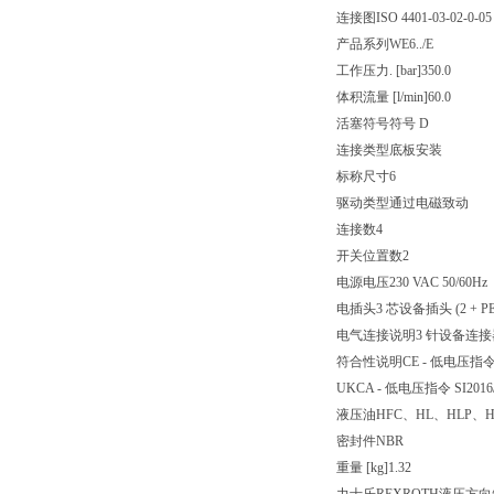
连接图
ISO 4401-03-02-0-05
产品系列
WE6../E
工作压力. [bar]
350.0
体积流量 [l/min]
60.0
活塞符号
符号 D
连接类型
底板安装
标称尺寸
6
驱动类型
通过电磁致动
连接数
4
开关位置数
2
电源电压
230 VAC 50/60Hz
电插头
3 芯设备插头 (2 + PE
电气连接说明
3 针设备连接器 (
符合性说明
CE - 低电压指令 
UKCA - 低电压指令 SI2016/
液压油
HFC、HL、HLP、H
密封件
NBR
重量 [kg]
1.32