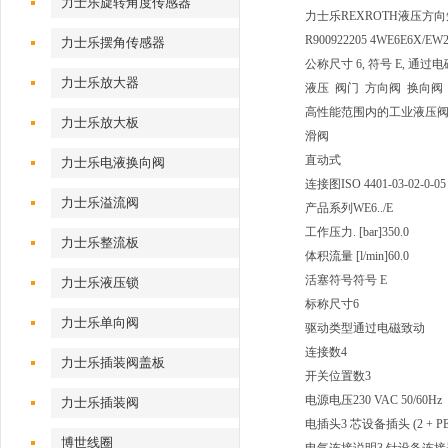
力士乐旋转角度传感器
力士乐REXROTH液压方向短管
R900922205 4WE6E6X/EW
力士乐摆角传感器
公称尺寸 6, 符号 E, 通过电磁致
力士乐放大器
液压 阀门 方向阀 换向阀
高性能范围内的工业液压
力士乐放大板
滑阀
直动式
力士乐电液换向阀
连接图
ISO 4401-03-02-0-05
力士乐溢流阀
产品系列
WE6../E
工作压力. [bar]
350.0
力士乐整流板
体积流量 [l/min]
60.0
活塞符号
符号 E
力士乐液压锁
标称尺寸
6
力士乐单向阀
驱动类型
通过电磁致动
连接数
4
力士乐插装阀盖板
开关位置数
3
电源电压
230 VAC 50/60Hz
力士乐插装阀
电插头
3 芯设备插头 (2 + PE
博世线圈