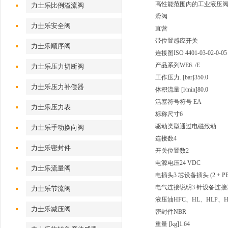
高性能范围内的工业液压
力士乐比例溢流阀
滑阀
力士乐安全阀
直营
带位置感应开关
力士乐顺序阀
连接图
ISO 4401-03-02-0-05
产品系列
WE6../E
力士乐压力切断阀
工作压力. [bar]
350.0
力士乐压力补偿器
体积流量 [l/min]
80.0
活塞符号
符号 EA
力士乐压力表
标称尺寸
6
驱动类型
通过电磁致动
力士乐手动换向阀
连接数
4
力士乐密封件
开关位置数
2
电源电压
24 VDC
力士乐流量阀
电插头
3 芯设备插头 (2 + PE
电气连接说明
3 针设备连接器 (
力士乐节流阀
液压油
HFC、HL、HLP、H
力士乐减压阀
密封件
NBR
重量 [kg]
1.64