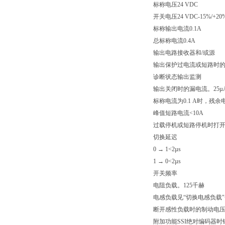
标称电压24 VDC
开关电压24 VDC-15%/+20
标称输出电流0.1A
总标称电流0.4A
输出电路接收器和/或源
输出保护过电流或短路时
诊断状态输出监测
输出关闭时的漏电流。25µ
标称电流为0.1 A时，残余电压
峰值短路电流<10A
过载停机或短路停机时打开
切换延迟
0 → 1<2µs
1 → 0<2µs
开关频率
电阻负载。125千赫
电感负载见“切换电感负载
断开感性负载时的制动电压开关
附加功能SSI绝对编码器