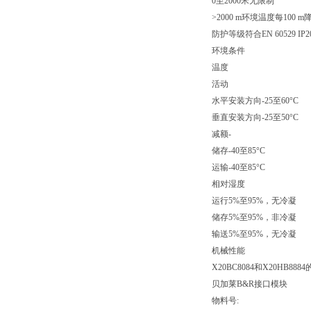
0至2000米无限制
>2000 m环境温度每100 m降
防护等级符合EN 60529 IP2
环境条件
温度
活动
水平安装方向-25至60°C
垂直安装方向-25至50°C
减额-
储存-40至85°C
运输-40至85°C
相对湿度
运行5%至95%，无冷凝
储存5%至95%，非冷凝
输送5%至95%，无冷凝
机械性能
X20BC8084和X20HB8
贝加莱B&R接口模块
物料号: