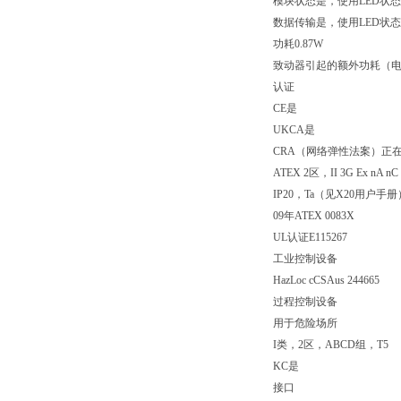
模块状态是，使用LED状
数据传输是，使用LED状
功耗0.87W
致动器引起的额外功耗（电阻
认证
CE是
UKCA是
CRA（网络弹性法案）正
ATEX 2区，II 3G Ex nA nC 
IP20，Ta（见X20用户手册
09年ATEX 0083X
UL认证E115267
工业控制设备
HazLoc cCSAus 244665
过程控制设备
用于危险场所
I类，2区，ABCD组，T5
KC是
接口