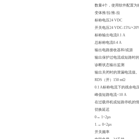
数量4个，使用软件配置为
变体推/拉/推-拉
标称电压24 VDC
开关电压24 VDC-15%/+20
标称输出电流0.1 A
总标称电流0.4 A
输出电路接收器和/或源
输出保护过电流或短路时
诊断状态输出监测
输出关闭时的泄漏电流值。2
RDS（开）150 mΩ
0.1 A标称电流下的残余电压<
峰值短路电流<10 A
在过载停机或短路停机的情
切换延迟
0→ 1<2µs
1.→ 0<2µs
开关频率