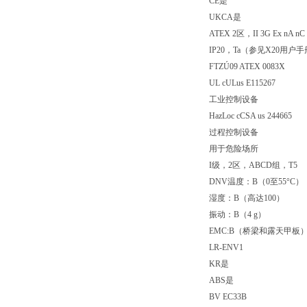
CE是
UKCA是
ATEX 2区，II 3G Ex nA nC 
IP20，Ta（参见X20用户
FTZÚ09 ATEX 0083X
UL cULus E115267
工业控制设备
HazLoc cCSA us 244665
过程控制设备
用于危险场所
I级，2区，ABCD组，T5
DNV温度：B（0至55°C）
湿度：B（高达100）
振动：B（4 g）
EMC:B（桥梁和露天甲板
LR-ENV1
KR是
ABS是
BV EC33B