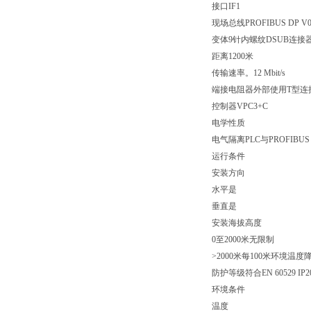
接口IF1
现场总线PROFIBUS DP V
变体9针内螺纹DSUB连接
距离1200米
传输速率。12 Mbit/s
端接电阻器外部使用T型连接器（
控制器VPC3+C
电学性质
电气隔离PLC与PROFIBU
运行条件
安装方向
水平是
垂直是
安装海拔高度
0至2000米无限制
>2000米每100米环境温度降低
防护等级符合EN 60529 IP2
环境条件
温度