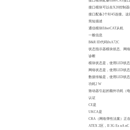
接口模块配备EtherCA
接口模块可以在X20控制器或
接口配备2个RJ45连接
简短描述
通信模块EtherCAT从机
一般信息
B&R ID代码0xA72C
状态指示器模块状态、网
诊断
模块状态是，使用LED状
网络状态是，使用LED状
数据传输是，使用LED状
功耗2 W
致动器引起的额外功耗（电阻
认证
CE是
UKCA是
CRA（网络弹性法案）正
ATEX 2区，II 3G Ex nA nC 