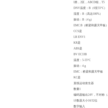
I类，2区，ABCD组，T5
DNV温度：B（0至55°C）
湿度：B（高达100%）
振动：B（4 g）
EMC:B（桥梁和露天甲板
CCS是
LR ENV1
KR是
ABS是
BV EC33B
温度：5-55°C
振动：4 g
EMC：桥梁和露天甲板
KC是
直线运动发生器
数量1
编码器输出24V，不对称（
计数器大小16/32位
数字输入