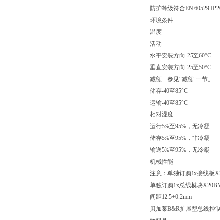
防护等级符合EN 60529 IP2
环境条件
温度
活动
水平安装方向-25至60°C
垂直安装方向-25至50°C
减额—参见“减额"一节。
储存-40至85°C
运输-40至85°C
相对湿度
运行5%至95%，无冷凝
储存5%至95%，非冷凝
输送5%至95%，无冷凝
机械性能
注意：单独订购1x接线板X2
单独订购1x总线模块X20B
间距12.5+0.2mm
贝加莱B&R扩展型总线控