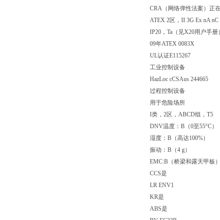
CRA（网络弹性法案）正
ATEX 2区，II 3G Ex nA nC 
IP20，Ta（见X20用户手册
09年ATEX 0083X
UL认证E115267
工业控制设备
HazLoc cCSAus 244665
过程控制设备
用于危险场所
I类，2区，ABCD组，T5
DNV温度：B（0至55°C）
湿度：B（高达100%）
振动：B（4 g）
EMC:B（桥梁和露天甲板
CCS是
LR ENV1
KR是
ABS是