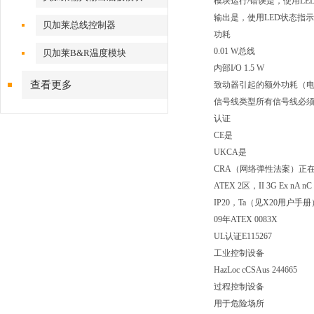
模块运行/错误是，使用LE
输出是，使用LED状态指
贝加莱总线控制器
功耗
0.01 W总线
贝加莱B&R温度模块
内部I/O 1.5 W
查看更多
致动器引起的额外功耗（电阻
信号线类型所有信号线必
认证
CE是
UKCA是
CRA（网络弹性法案）正
ATEX 2区，II 3G Ex nA nC 
IP20，Ta（见X20用户手册
09年ATEX 0083X
UL认证E115267
工业控制设备
HazLoc cCSAus 244665
过程控制设备
用于危险场所