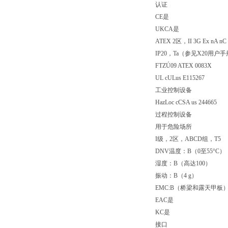
认证
CE是
UKCA是
ATEX 2区，II 3G Ex nA nC 
IP20，Ta（参见X20用户
FTZÚ09 ATEX 0083X
UL cULus E115267
工业控制设备
HazLoc cCSA us 244665
过程控制设备
用于危险场所
I级，2区，ABCD组，T5
DNV温度：B（0至55°C）
湿度：B（高达100）
振动：B（4 g）
EMC:B（桥梁和露天甲板
EAC是
KC是
接口