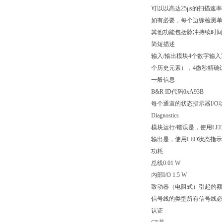
可以以高达25μs的扫描速
如有必要，每个边缘检测单
其他功能包括脉冲持续时
简短描述
输入/输出模块4个数字输
个历史元素），4微秒精确
一般信息
B&R ID代码0xA93B
每个通道的状态指示器I/
Diagnostics
模块运行/错误是，使用LE
输出是，使用LED状态指
功耗
总线0.01 W
内部I/O 1.5 W
致动器（电阻式）引起的额外
信号线的类型所有信号线
认证