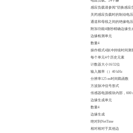
电阻负载。24千赫
感应负载请参阅“切换感应
关闭感应负载时的制动电压开关
通道和母线之间的绝缘电压5
附加功能4微秒精确边缘生
边缘检测单元
数量4
操作模式4脉冲持续时间测
每个单元4个历史元素
计数器大小16/32位
输入频率（）40 kHz
分辨率125 ns时间戳函数
方波脉冲信号形式
传感器电源模块内部，600 
边缘生成单元
数量4
边缘生成
绝对到NetTime
相对相对于其他边