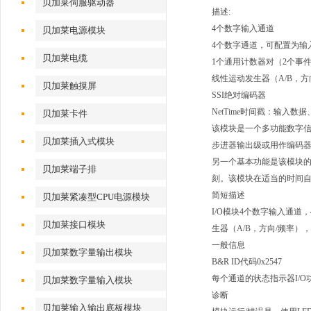
贝加莱伺服驱动器
描述:
4个数字输入通道
贝加莱电源模块
4个数字通道，可配置为输
贝加莱电缆
1个通用计数器对（2个事
线性运动发生器（A/B，方
贝加莱触摸屏
SSI绝对编码器
NetTime时间戳：输入
贝加莱卡件
该模块是一个多功能数字
贝加莱插入式模块
步进器输出级或用作编码
另一个基本功能是该模块
贝加莱端子排
刻。该模块在适当的时间
简短描述
贝加莱紧凑型CPU电源模块
I/O模块4个数字输入通
贝加莱接口模块
生器（A/B，方向/频率）
一般信息
贝加莱数字量输出模块
B&R ID代码0x2547
每个通道的状态指示器I/
贝加莱数字量输入模块
诊断
贝加莱输入输出底板模块