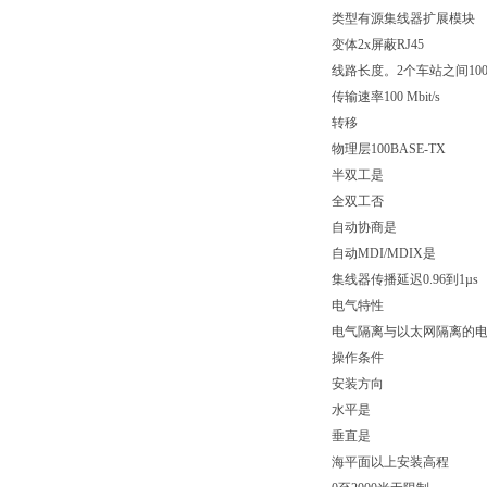
类型有源集线器扩展模块
变体2x屏蔽RJ45
线路长度。2个车站之间10
传输速率100 Mbit/s
转移
物理层100BASE-TX
半双工是
全双工否
自动协商是
自动MDI/MDIX是
集线器传播延迟0.96到1µs
电气特性
电气隔离与以太网隔离的电源
操作条件
安装方向
水平是
垂直是
海平面以上安装高程