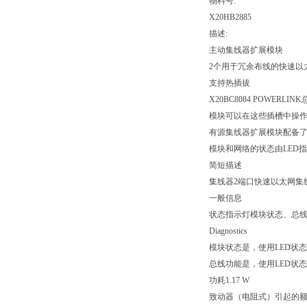
物料号:
X20HB2885
描述:
主动集线器扩展模块
2个用于冗余布线的快速以
支持热插拔
X20BC8084 POWE
模块可以在这些插槽中操
有源集线器扩展模块配备了
模块和网络的状态由LED
简短描述
集线器2端口快速以太网集
一般信息
状态指示灯模块状态、总
Diagnostics
模块状态是，使用LED状
总线功能是，使用LED状
功耗1.17 W
致动器（电阻式）引起的额外