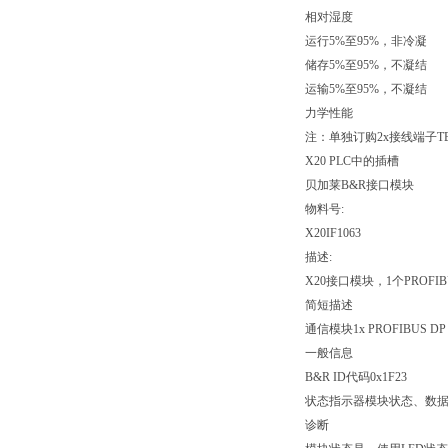
相对湿度
运行5%至95%，非冷凝
储存5%至95%，不凝结
运输5%至95%，不凝结
力学性能
注：单独订购2x接线端子TB
X20 PLC中的插槽
贝加莱B&R接口模块
物料号:
X20IF1063
描述:
X20接口模块，1个PROFIBU
简短描述
通信模块1x PROFIBUS D
一般信息
B&R ID代码0x1F23
状态指示器模块状态、数
诊断