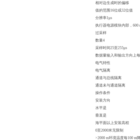
相对边生成时的偏移
值的范围16位或32位值
分辨率1µs
执行器电源模块内部，600 
过采样
数量4
采样时间25至255µs
数据量输入和输出方向上每个
电气特性
电气隔离
通道与总线隔离
通道未与通道隔离
操作条件
安装方向
水平是
垂直是
海平面以上安装高程
0至2000米无限制
>2000 m环境温度每100 m降