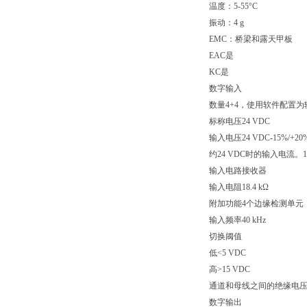
温度：5-55°C
振动：4 g
EMC：桥梁和露天甲板
EAC是
KC是
数字输入
数量4+4，使用软件配置
标称电压24 VDC
输入电压24 VDC-15%/+20
约24 VDC时的输入电流。1
输入电路接收器
输入电阻18.4 kΩ
附加功能4个边缘检测单元
输入频率40 kHz
切换阈值
低<5 VDC
高>15 VDC
通道和母线之间的绝缘电压5
数字输出