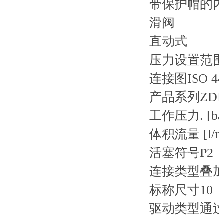
带保护帽的
滑阀
直动式
压力设置范围 
连接图
ISO 4
产品系列
ZD
工作压力. [ba
体积流量 [l/m
活塞符号
P2
连接类型
叠
标称尺寸
10
驱动类型
通