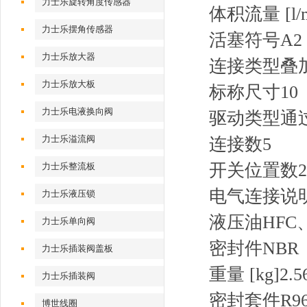
力士乐旋转角度传感器
体积流量 [l/m
力士乐摆角传感器
活塞符号
A2
力士乐放大器
连接类型
叠
力士乐放大板
标称尺寸
10
力士乐电液换向阀
驱动类型
通
力士乐溢流阀
连接数
5
开关位置数
2
力士乐整流板
电气连接说
力士乐液压锁
液压油
HFC
力士乐单向阀
密封件
NBR
力士乐插装阀盖板
重量 [kg]
2.5
力士乐插装阀
密封套件R9610
博世线圈