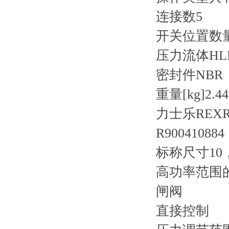
连接数
5
开关位置数
压力流体
HL
密封件
NBR
重量[kg]
2.44
力士乐REXRO
R900410884
标称尺寸10
高功率范围
闸阀
直接控制