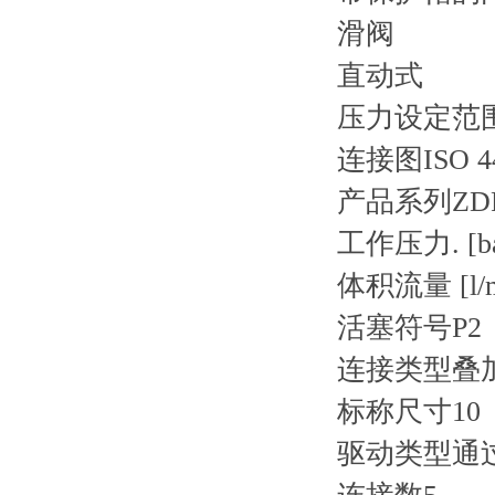
滑阀
直动式
压力设定范围 5
连接图
ISO 4
产品系列
ZD
工作压力. [ba
体积流量 [l/m
活塞符号
P2
连接类型
叠
标称尺寸
10
驱动类型
通