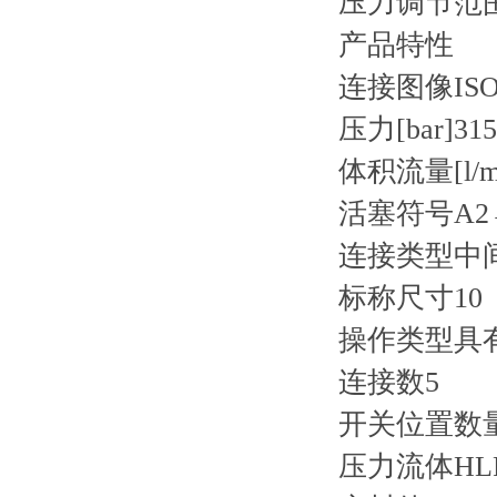
压力调节范围
产品特性
连接图像
ISO
压力[bar]
315
体积流量[l/m
活塞符号
A2
连接类型
中
标称尺寸
10
操作类型
具
连接数
5
开关位置数
压力流体
HL