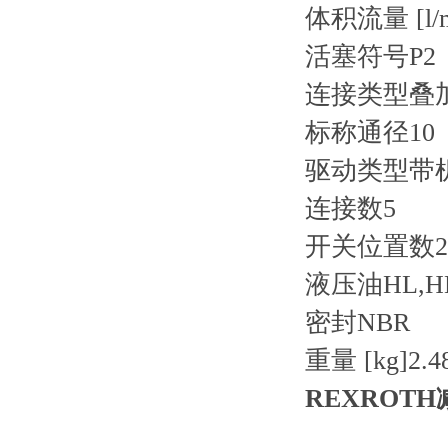
体积流量 [l/m
活塞符号
P2
连接类型
叠
标称通径
10
驱动类型
带
连接数
5
开关位置数
2
液压油
HL,H
密封
NBR
重量 [kg]
2.4
REXROTH减