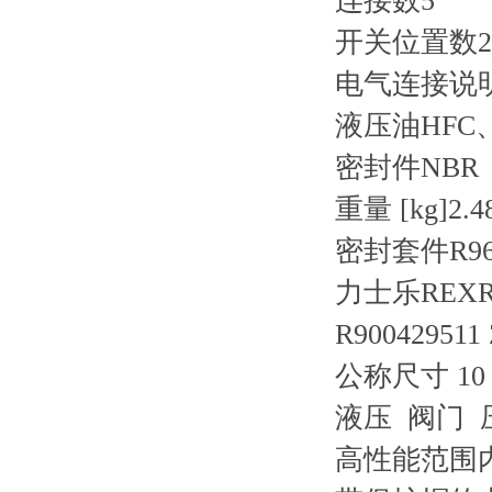
连接数
5
开关位置数
2
电气连接说
液压油
HFC
密封件
NBR
重量 [kg]
2.4
密封套件R9610
力士乐REXR
R900429511
公称尺寸 10
液压 阀门 
高性能范围