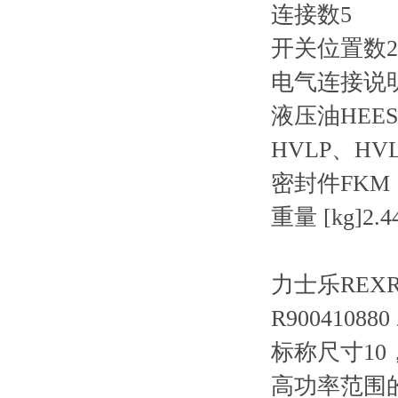
连接数
5
开关位置数
2
电气连接说
液压油
HEE
HVLP、HV
密封件
FKM
重量 [kg]
2.4
力士乐REXRO
R900410880
标称尺寸10
高功率范围