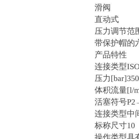
滑阀
直动式
压力调节范围
带保护帽的
产品特性
连接类型
ISO
压力[bar]
350
体积流量[l/m
活塞符号
P2
连接类型
中
标称尺寸
10
操作类型
具