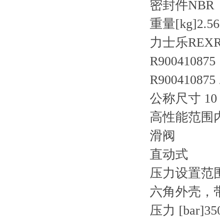
密封件
NBR
重量[kg]
2.56
力士乐REXR
R900410875
R900410875
公称尺寸 10
高性能范围
滑阀
直动式
压力设置范围 
六角外壳，
压力 [bar]
35