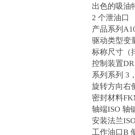
出色的吸油
2 个泄油口
产品系列
A1
驱动类型
变
标称尺寸（排量
控制装置
DR
系列
系列 3
旋转方向
右
密封材料
F
轴端
ISO 轴
安装法兰
IS
工作油口
B