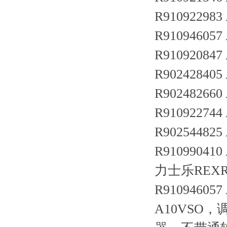
R910922983
R910946057
R910920847
R902428405
R902482660
R910922744
R902544825
R910990410
力士乐REXRO
R910946057
A10VSO