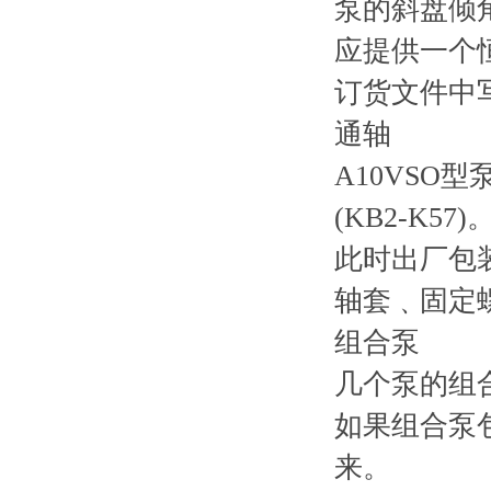
泵的斜盘倾角
应提供一个恒
订货文件中
通轴
A10VS
(KB2-K
此时出厂包
轴套﹑固定
组合泵
几个泵的组
如果组合泵包
来。