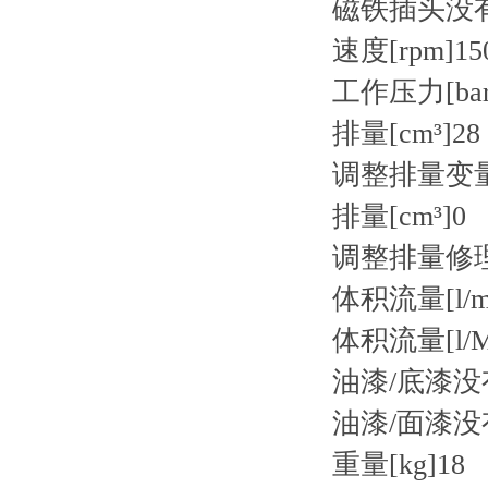
磁铁插头
没
速度[rpm]
15
工作压力[bar
排量[cm³]
28
调整排量
变
排量[cm³]
0
调整排量
修
体积流量[l/m
体积流量[l/M
油漆/底漆
没
油漆/面漆
没
重量[kg]
18