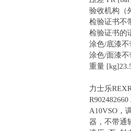
验收机构（
检验证书
不
检验证书的
涂色/底漆
不
涂色/面漆
不
重量 [kg]
23.
力士乐REXRO
R902482660
A10VSO
器，不带通