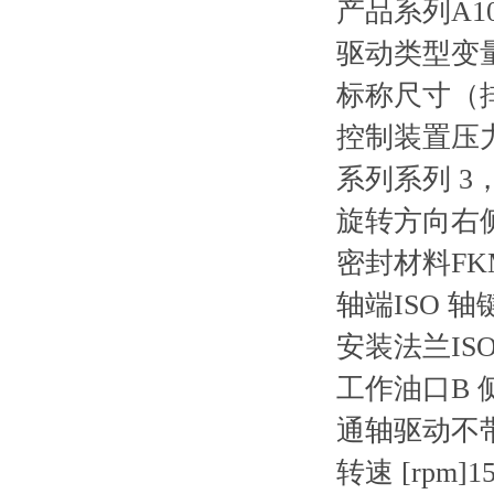
产品系列
A1
驱动类型
变
标称尺寸（排量
控制装置
压
系列
系列 3
旋转方向
右
密封材料
F
轴端
ISO 轴
安装法兰
IS
工作油口
B
通轴驱动
不
转速 [rpm]
15