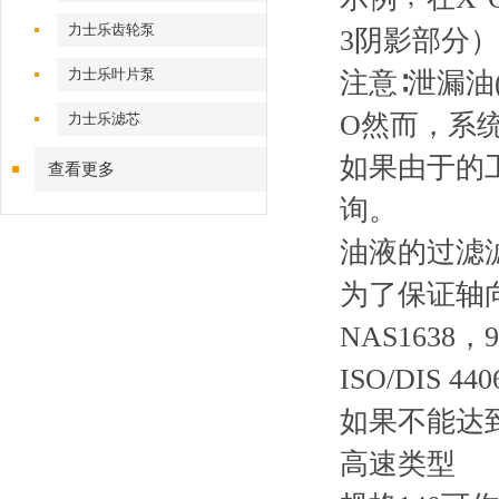
力士乐齿轮泵
3阴影部分）内
力士乐叶片泵
注意∶泄漏
О然而，系统
力士乐滤芯
如果由于的
查看更多
询。
油液的过滤
为了保证轴
NAS1638，
ISO/DIS 44
如果不能达
高速类型