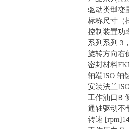
驱动类型
变
标称尺寸（排量
控制装置
功
系列
系列 3
旋转方向
右
密封材料
F
轴端
ISO 轴
安装法兰
IS
工作油口
B
通轴驱动
不
转速 [rpm]
14