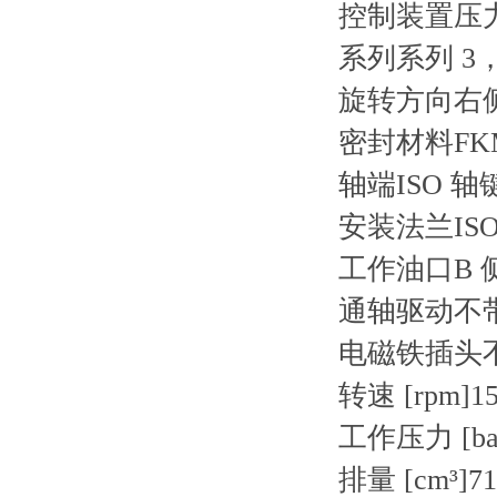
控制装置
压
系列
系列 3
旋转方向
右
密封材料
F
轴端
ISO 轴
安装法兰
IS
工作油口
B
通轴驱动
不
电磁铁插头
转速 [rpm]
1
工作压力 [ba
排量 [cm³]
71