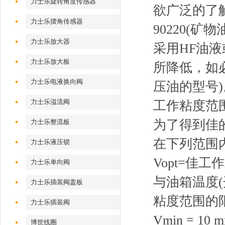
力士乐旋转角度传感器
欲广泛的了
力士乐摆角传感器
90220(矿物
力士乐放大器
采用HF油
力士乐放大板
所降低，如
力士乐电液换向阀
压油的型号)
力士乐溢流阀
工作粘度范
为了得到佳
力士乐整流板
在下列范围内
力士乐液压锁
Vopt=佳工作粘
力士乐单向阀
与油箱温度(
力士乐插装阀盖板
粘度范围的
力士乐插装阀
Vmin = 10 m
博世线圈