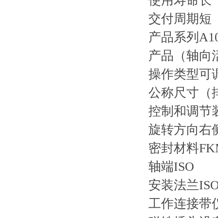
使用寿命长
交付周期短
产品系列
A1
产品（轴向
操作类型
可
公称尺寸（排
控制和调节
旋转方向
右
密封材料
F
轴端
ISO
安装法兰
IS
工作连接
带