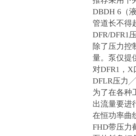
推荐采用下
DBDH 6（液
管道长不得超
DFR/DFR
除了压力控
量。泵仅提
对DFR1，
DFLR压力
为了在各种
出流量要进
在恒功率曲
FHD带压