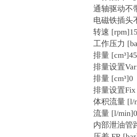
通轴驱动
不
电磁铁插头
转速 [rpm]
1
工作压力 [ba
排量 [cm³]
45
排量设置
Var
排量 [cm³]
0
排量设置
Fix
体积流量 [l/m
流量 [l/min]
内部泄油管
压差 FR [bar