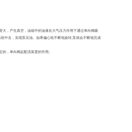
积变大，产生真空，油箱中的油液在大气压力作用下通过单向阀吸
系统中去，实现泵压油。如果偏心轮不断地旋转,泵就会不断地完成
定的，单向阀起配流装置的作用。