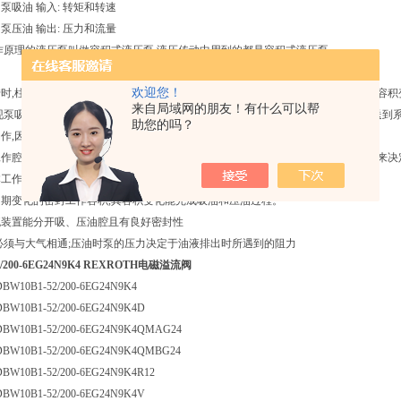
泵吸油 输入: 转矩和转速
泵压油 输出: 压力和流量
作原理的液压泵叫做容积式液压泵,液压传动中用到的都是容积式液压泵。
欢迎您！
时,柱塞在凸轮和弹簧4的作用下在缸体内往复运动。当柱塞右移时,密封工作腔的容
来自局域网的朋友！有什么可以帮
现泵吸油。当柱塞左移时,密封工作腔的容积变小，油液受到挤压便通过单向阀输送到
助您的吗？
作,因此就会连续不断地向液压系统供油
工作腔的容积变化进行工作的输出流量的大小是由密封工作腔的容积变化量的大小来决
本工作条件
期变化的密封工作容积,其容积变化能完成吸油和压油过程。
流装置能分开吸、压油腔且有良好密封性
必须与大气相通;压油时泵的压力决定于油液排出时所遇到的阻力
/200-6EG24N9K4
REXROTH电磁溢流阀
DBW10B1-52/200-6EG24N9K4
 DBW10B1-52/200-6EG24N9K4D
 DBW10B1-52/200-6EG24N9K4QMAG24
 DBW10B1-52/200-6EG24N9K4QMBG24
DBW10B1-52/200-6EG24N9K4R12
 DBW10B1-52/200-6EG24N9K4V