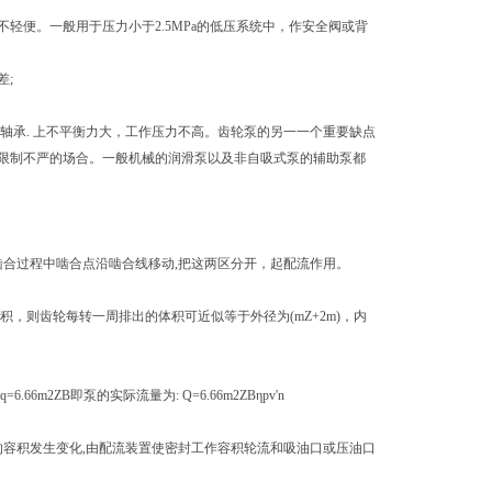
轻便。一般用于压力小于2.5MPa的低压系统中，作安全阀或背
差;
轴承. 上不平衡力大，工作压力不高。齿轮泵的另一一个重要缺点
限制不严的场合。一般机械的润滑泵以及非自吸式泵的辅助泵都
合过程中啮合点沿啮合线移动,把这两区分开，起配流作用。
，则齿轮每转一周排出的体积可近似等于外径为(mZ+2m)，内
ZB即泵的实际流量为: Q=6.66m2ZBηpv'n
的容积发生变化,由配流装置使密封工作容积轮流和吸油口或压油口