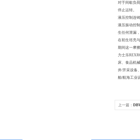
对于间歇负
停止运转。
液压控制连
液压振动控制
生任何泄漏
在初生坯壳
期间这一摩
力士乐REX
床、食品机械
井/开采设备
舶/航海工业
上一篇：
DB
阀