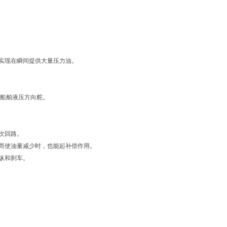
实现在瞬间提供大量压力油。
于船舶液压方向舵。
次回路。
而使油量减少时，也能起补偿作用。
纵和刹车。