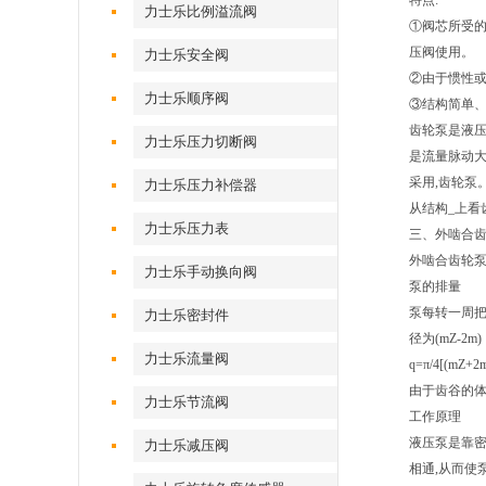
特点:
力士乐比例溢流阀
①阀芯所受的
压阀使用。
力士乐安全阀
②由于惯性或
力士乐顺序阀
③结构简单
齿轮泵是液压
力士乐压力切断阀
是流量脉动
采用,齿轮泵
力士乐压力补偿器
从结构_上看
力士乐压力表
三、外啮合
外啮合齿轮泵
力士乐手动换向阀
泵的排量
泵每转一周把
力士乐密封件
径为(mZ-2
力士乐流量阀
q=π/4[(mZ+2
由于齿谷的体积
力士乐节流阀
工作原理
液压泵是靠密
力士乐减压阀
相通,从而使