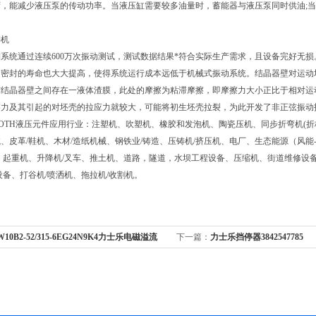
荷，能减少液压泵的传动功率。当液压缸需要较多油量时，蓄能器与液压泵同时供油;
铸机
系统通过连续600万次振动测试，测试数据结果*符合实际生产需求，且设备完好无
，密封的寿命也大大提高，使得系统运行成本远低于机械式振动系统。结晶器壁对运动
与结晶器壁之间存在一液体渣膜，此处的摩擦为粘滞摩擦，即摩擦力大小正比于相对运
擦力及其引起的对坯壳的拉应力就较大，可能将初生坯壳拉裂，为此开发了非正弦振动
ROTH液压元件应用行业：注塑机、吹塑机、橡胶和发泡机、陶瓷压机、同步折弯机(折板
、皮革/鞋机、木材/造纸机械、钢铁业/铸造、压铸机/挤压机、电厂、生态能源（风
、起重机、升降机/叉车、推土机、道路，隧道，水坝工程设备、压缩机、街道维修设
设备、打谷机/喷洒机、拖拉机/收割机。
W10B2-52/315-6EG24N9K4力士乐电磁溢流
下一篇：
力士乐挡停器3842547785