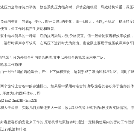
液压力全靠弹簧力平衡，故当系统压力很高时，弹簧必须很硬，导致结构笨重，调压不
负载的变化，导致q、变化，即开口度h的变化，由于k很大，所以p不稳定，稳压精度
、便宜，但工作时易产生振动和噪音。
泵中结构简单的一种泵，它的抗污染能力强,价格便宜。但一般齿轮泵容积效率较低，
大，运行时噪声水平较高，在高压下运行时尤为突出。齿轮泵主要用于低压或噪声水平
。
齿轮泵可分为外啮合和内啮合两类,其中以外啮合齿轮泵应用更广泛。
齿轮泵工作原理
由一对*相同的齿轮啮合，产生上下体积变化，这就形成了吸油区和压油区。同时在啮
两个齿轮上齿谷中的存油排出。如果泵中采用标准齿轮,并取齿谷的容积等于齿部的体积
m)，厚度为B的圆环体积，即
m)2-(mZ-2m)2]B=2rm2ZB
大于齿部，实际几何排量还要大一些，故以3.33代替上式中的π较接近实际情况。得q=6.66m2
封容腔容积的变化来工作的.原动机带动泵旋转时,通过一定机构使泵内的密封工作腔
泵进行吸油和排油.