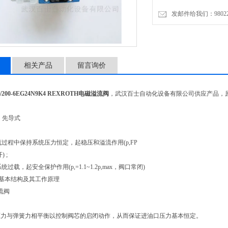
发邮件给我们：9802274
相关产品
留言询价
/200-6EG24N9K4
REXROTH电磁溢流阀
，武汉百士自动化设备有限公司供应产品，
、先导式
溢流过程中保持系统压力恒定，起稳压和溢流作用(p,FP
 ;
统过载，起安全保护作用(p,=1.1~1.2p,max，阀口常闭)
的基本结构及其工作原理
流阀
压力与弹簧力相平衡以控制阀芯的启闭动作，从而保证进油口压力基本恒定。