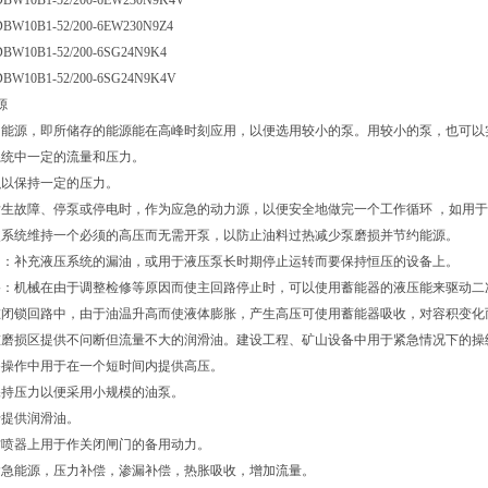
 DBW10B1-52/200-6EW230N9K4V
DBW10B1-52/200-6EW230N9Z4
DBW10B1-52/200-6SG24N9K4
 DBW10B1-52/200-6SG24N9K4V
源
助能源，即所储存的能源能在高峰时刻应用，以便选用较小的泵。用较小的泵，也可以
系统中一定的流量和压力。
积以保持一定的压力。
生故障、停泵或停电时，作为应急的动力源，以便安全地做完一个工作循环 ，如用
使系统维持一个必须的高压而无需开泵，以防止油料过热减少泵磨损并节约能源。
力：补充液压系统的漏油，或用于液压泵长时期停止运转而要保持恒压的设备上。
路：机械在由于调整检修等原因而使主回路停止时，可以使用蓄能器的液压能来驱动二
在闭锁回路中，由于油温升高而使液体膨胀，产生高压可使用蓄能器吸收，对容积变化
重磨损区提供不问断但流量不大的润滑油。建设工程、矿山设备中用于紧急情况下的操
备操作中用于在一个短时间内提供高压。
保持压力以便采用小规模的油泵。
于提供润滑油。
防喷器上用于作关闭闸门的备用动力。
紧急能源，压力补偿，渗漏补偿，热胀吸收，增加流量。