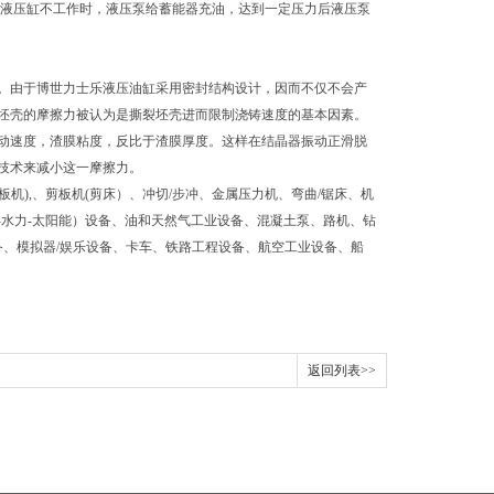
当液压缸不工作时，液压泵给蓄能器充油，达到一定压力后液压泵
损。由于博世力士乐液压油缸采用密封结构设计，因而不仅不会产
坯壳的摩擦力被认为是撕裂坯壳进而限制浇铸速度的基本因素。
动速度，渣膜粘度，反比于渣膜厚度。这样在结晶器振动正滑脱
技术来减小这一摩擦力。
机),、剪板机(剪床）、冲切/步冲、金属压力机、弯曲/锯床、机
能-水力-太阳能）设备、油和天然气工业设备、混凝土泵、路机、钻
备、模拟器/娱乐设备、卡车、铁路工程设备、航空工业设备、船
返回列表>>