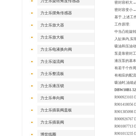
力士乐旋转角度传感器
密封容积大→
密封容变小→
力士乐摆角传感器
基于.上述工
工作原理:
力士乐放大器
中当凸轮旋转
力士乐放大板
入缸体内,实
吸油和压油动
力士乐电液换向阀
泵是靠密封
液压泵的基
力士乐溢流阀
有若干个作周
力士乐整流板
有相应的配
吸油时,油箱
力士乐液压锁
DBW10B1-52
R900923103 
力士乐单向阀
R901418056
力士乐插装阀盖板
R901385098
R900926767
力士乐插装阀
R901007713 
R901013235
博世线圈