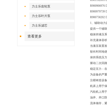
R901192093
R900906976 
力士乐齿轮泵
R900979739 
力士乐叶片泵
R900758202
1、辅助动力
力士乐滤芯
提供一个辅
稳保持液压
查看更多
补充液体容
当液压装置发
较长时间地
保持系统压
驱动二次回
稳定压力：
为设备的严
注模铸造设
机床上用于
汽轮机上用
油井、井口
流体储存，