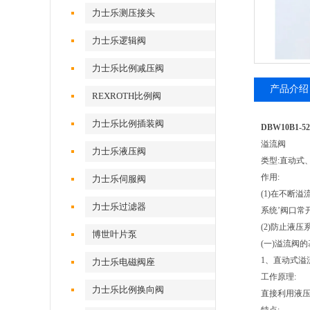
力士乐测压接头
力士乐逻辑阀
力士乐比例减压阀
产品介绍
REXROTH比例阀
力士乐比例插装阀
DBW10B1-52
溢流阀
力士乐液压阀
类型:直动式
作用:
力士乐伺服阀
(1)在不断
力士乐过滤器
系统’阀口常开)
(2)防止液压系
博世叶片泵
(一)溢流阀
1、直动式溢
力士乐电磁阀座
工作原理:
力士乐比例换向阀
直接利用液